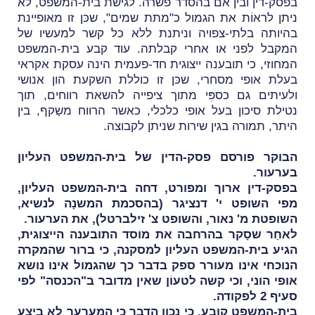
בפסק-דין ובין אם בהסדר פשרה. לגישת בית-המשפט, לא
ניתן לראוֹת את הגמול כ"מתת שמים", שכּן זו מאופיינת
בהיותה בלתי-צפויה וניתנת ללא כל קשר למעשיו של
המקבל לפני או אחרי קבלתה. עוד קבע בית-המשפט
המחוזי, כי תובענה ייצוגית חד-פעמית הינה עסקת אקראי
בעלת אופי מסחרי, שכּן זו כוללת השקעת הון אנושי
ולעיתים גם כספִּי מתוך ציפייה להשאת רווחים, תוך
נטילת סיכון בעל אופי כלכלי, כאשר הרווח משַקף, בין
היתר, תמורה בגין שירות שניתן לקבוצה.
הבוקר פורסם פסק-הדין של בית-המשפט העליון
בערעור.
בפסק-דין ארוך ומפורט, דחה בית-המשפט העליון,
מפי השופט י' דנציגר (בהסכמת המשנָה לנשיא,
השופטת מ' נאור, והשופט צ' זילברטל), את הערעור.
לאחַר שסָקר בהרחבה את מוסד התובענה הייצוגית,
הגיע בית-המשפט העליון למסקנה, כי ברור שהמקרה
הנוכחי אינו מעורר ספק בדבר כך שהגמול אינו נושא
אופי הוני, וכי קשה לטעוֹן שאין מדובר ב"הכנסה" לפי
סעיף 2 לפקודה.
בית-המשפט קובע, כי נכון הדבר כי המערער לא ביצע