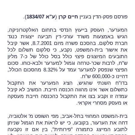
פורסם פסק-הדין בעניין
חיים קרן
(
ע"א 1834/07
).
המערער, העוסק בייעוץ הנדסי בתחום האלקטרוניקה,
הגיש באמצעות משרד עורכי-דין תביעה ייצוגית כנגד
חברת סלקום. בהסכם פשרה מיום 8.7.2001, אשר קיבל
את אישור בית-המשפט, נקבע, כי סלקום תשלום לכל
התובעים המיוצגים פיצוי כולל בסל כולל של כ-7 מליון
ש"ח, לרבות שכר-טרחה וגמול למערער ולבא-כוחו. סכום
הפיצוי שנפסק למערער עמד על 8.32% מהסכום הכולל,
דהיינו כ-600,000 ש"ח.
בדו"ח השנתי שהגיש, הציג המערער את התקבול
כתשלום אשר אינו מהווה הכנסה חייבת. המשיב לא קיבל
עמדה זו וקבע בצו את התקבול כהכנסה חייבת מעסקה
או מעסק מסחרי אקראי.
בית-המשפט המחוזי בתל-אביב, מפי השופט מ' אלטוביה,
דחה את הערעור, בקובעו, כי יש לראוֹת את הגמול שניתן
לתובע המייצג כתמורה "פירותית", בין אם זו נקבעה