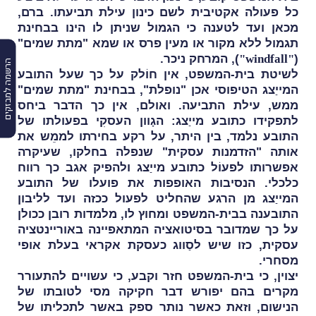
כל פעולה אקטיבית לשם כינון עילת תביעתו. ברם,
מכאן ועד לטענה כי הגמול שניתן לו הינו בבחינת
תגמול ללא מקור או מעין פרס או שמא "מתת שמים"
(
"windfall"
), המרחק ניכר.
הרשמה למבזקים
לשיטת בית-המשפט, אין חוֹלק על כך שעל התובע
המייַצג הטיפוסי אכן "נופלת", בבחינת "מתת שמים"
ממש, עילת התביעה. ואולם, אין כך הדבר ביחס
לתפקידו כתובע מייַצג:
הגָוון העסקִי בפעולתו של
התובע נלמד, בין היתר, על רקע בחירתו לממֵש את
אותה "הזדמנות עסקית" שנפלה בחלקו, שעיקרה
אפשרותו לפעוֹל כתובע מייַצג ולהפיק אגב כך רווח
כלכלי. הנסיבות האופפות את פועלו של התובע
המייַצג מן הרגע שהחליט לפעול ככזה ועד לליבון
התובענה בבית-המשפט ומחוץ לו, מלמדות רובן ככולן
על כך שמדובר בסיטואציה המתאפיינה באוריינטציה
עסקית, כזו שיש לסַווג כעסקת אקראי בעלת אופי
מסחרי.
יצוין, כי בית-המשפט חזר וקבע, כי עשויים להתעורר
מקרים בהם יפורש דבר חקיקה מסי לטובתו של
הנישום, וזאת כאשר נותר ספק באשר לתכליתו של