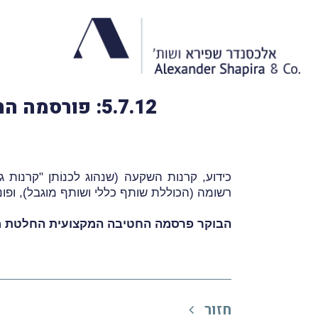
5.7.12: פורסמה החלטת מיסוי בנושא קרן פרטית להשקעות בנדל"ן בישראל
כידוע, קרנות השקעה (שנהוג לכנוֹתן "קרנות 
רשומה (הכוללת שותף כללי ושותף מוגבל), ופו
הבוקר פרסמה החטיבה המקצועית החלטת מיס
חזור