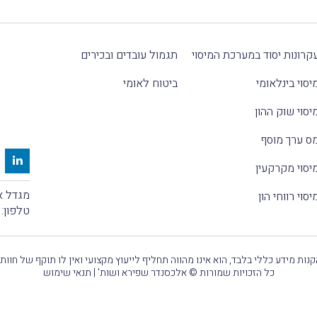
קרונות יסוד במערכת המיסוי
תגמול עובדים ובכירים
יסוי בינלאומי
ביטוח לאומי
יסוי שוק ההון
ס ערך מוסף
יסוי מקרקעין
מגדל אלקטרה
יסוי רווחי הון
טלפון:
נות מידע כללי בלבד, הוא אינו מהווה תחליף לייעוץ מקצועי ואין לו תוקף של חוות
כל הזכויות שמורות © אלכסנדר שפירא ושות' |
תנאי שימוש