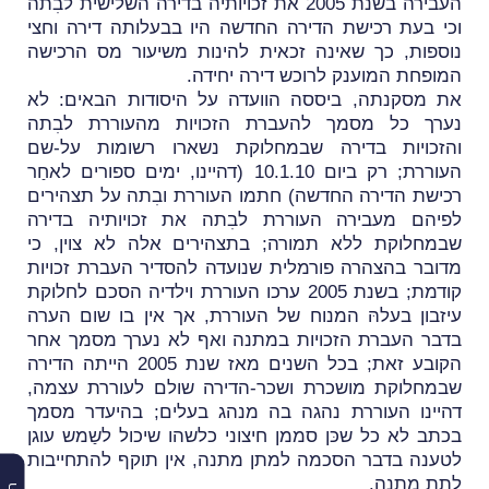
העבירה בשנת 2005 את זכויותיה בדירה השלישית לבִתה
וכי בעת רכישת הדירה החדשה היו בבעלותה דירה וחצי
נוספות, כך שאינה זכאית להינות משיעור מס הרכישה
המופחת המוענק לרוכש דירה יחידה.
את מסקנתה, ביססה הוועדה על היסודות הבאים:
לא
נערך כל מסמך להעברת הזכויות מהעוררת לבִתה
והזכויות בדירה שבמחלוקת נשארו רשומות על-שם
העוררת;
רק ביום 10.1.10 (דהיינו, ימים ספורים לאחַר
רכישת הדירה החדשה) חתמו העוררת ובִתה על תצהירים
לפיהם מעבירה העוררת לבִתה את זכויותיה בדירה
שבמחלוקת ללא תמורה;
בתצהירים אלה לא צוין, כי
מדובר בהצהרה פורמלית שנועדה להסדיר העברת זכויות
קודמת;
בשנת 2005 ערכו העוררת וילדיה הסכם לחלוקת
עיזבון בעלהּ המנוח של העוררת, אך אין בו שום הערה
בדבר העברת הזכויות במתנה ואף לא נערך מסמך אחר
הקובע זאת;
בכל השנים מאז שנת 2005 הייתה הדירה
שבמחלוקת מושכרת ושכר-הדירה שולם לעוררת עצמה,
דהיינו העוררת נהגה בה מנהג בעלים;
בהיעדר מסמך
בכתב לא כל שכּן סממן חיצוני כלשהו שיכול לשַמש עוגן
לטענה בדבר הסכמה למתן מתנה, אין תוקף להתחייבות
לתת מתנה.