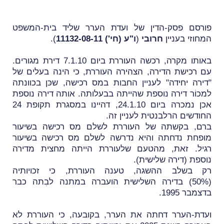
פורסם פסק-הדין של ועדת הערר שליד בית-המשפט
המחוזי בעניין
חרובי
(
ו"ע (חי') 11132-08-11
).
באותו מקרה, רכשה העוררת ביום 7.1.10 דירת מגורים.
עם רכישת הדירה, הצהירה העוררת, כי הינה בעלים של
"דירה יחידה" לעניין החבות במס רכישה, שכּן בכוונתה
למכוֹר דירה נוספת שהייתה בבעלותה. אותה דירה נוספת
אכן נמכרה ביום 24.1.10, דהיינו במסגרת תקופת 24
החודשים הרלבנטית לעניין זה.
ברם, בקשתה של העוררת לשלם מס רכישה בשיעור
מופחת נדחתה והיא נדרשה לשלם מס רכישה בשיעור
רגיל. זאת, מהטעם שלעוררת הייתה מחצית מדירה
נוספת (דירה שלישית).
רק בשלב ההשגה, טענה העוררת, כי זכויותיה
(50%) בדירה השלישית
הועברה במתנה לבִתה כבר
בדצמבר 1995.
ועדת-הערר דחתה את הערר, בקובעה, כי העוררת לא