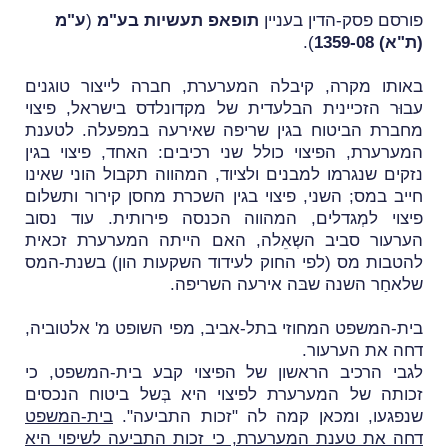
פורסם פסק-הדין בעניין
תופאפ תעשיות בע"מ
(
ע"מ
(ת"א) 1359-08
).
באותו מקרה, קיבלה המערערת, חברה לייצור טוגנים
עבוּר הזכיינית הבלעדית של מקדונלדס בישראל, פיצוי
מחברת הביטוח בגין שריפה שאירעה במפעלה.
לטענת
המערערת, הפיצוי כולל שני רכיבים: האחד, פיצוי בגין
נזקים שנגרמו למבנים ולציוד, המהווה תקבול הוני שאינו
חייב במס; השני, פיצוי בגין השכרת מחסן קירור ותשלום
פיצוי למְגדלים, המהווה הכנסה פירותית.
עוד נסוב
הערעור סביב השְאֵלה, האם הייתה המערערת זכאית
להטבות מס (לפי החוק לעידוד השקעות הון) בשנת-המס
שלאחַר השנה שבּה אירעה השריפה.
בית-המשפט המחוזי בתל-אביב, מפי השופט מ' אלטוביה,
דחה את הערעור.
לגבי הרכיב הראשון של הפיצוי
קבע בית-המשפט, כי
זכותה של המערערת לפיצוי היא בְּשל ביטוח הנכסים
שנפגעו, ומכאן קמה לה "זכות התביעה".
בית-המשפט
דחה את טענת המערערת, כי זכות התביעה לשיפוי היא