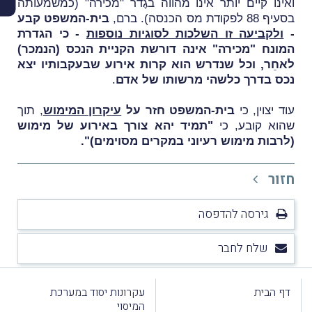
ואינו קיים יותר אינו מהווה בגֶדר "מכירה" (כמשמעותה
בסעיף 88 לפקודת מס הכנסה). ברם,
בית-המשפט קבע
-
ולקביעה זו השלכות לסוגיות נוספות
- כי הגדרת
המונח "מכירה" אינה דורשת הקניית הנכס (הנמכר)
לאחֵר, וכל שנדרש הוא קרות אירוע שבעקבותיו יצא
נכס בדרך כלשהי מרשותו של אדם
.
עוד יצוין, כי
בית-המשפט חזר על
עיקרון המימוש
, תוך
שהוא קובע, כי
"תמיד יהא צורך באירוע של מימוש
(לרבות מימוש רעיוני במקרים מסוימים)"
.
חזור
גירסה להדפסה
שלח לחבר
דף הבית
עקרונות יסוד במערכת
המיסוי