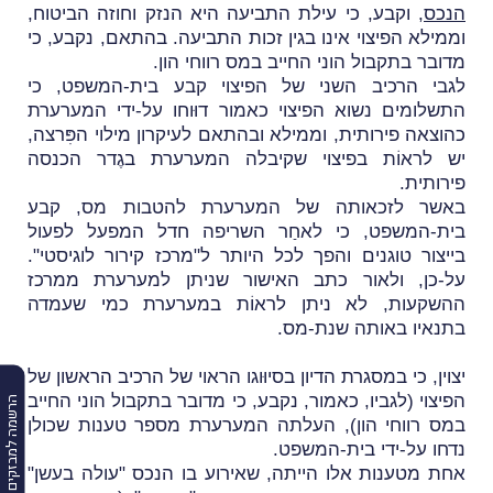
הנכס
, וקבע
, כי עילת התביעה היא הנזק וחוזה הביטוח,
וממילא הפיצוי אינו בגין זכות התביעה. בהתאם, נקבע, כי
מדובר בתקבול הוני החייב במס רווחי הון.
לגבי הרכיב השני של הפיצוי קבע בית-המשפט, כי
התשלומים נשוא הפיצוי כאמור דוּוחו על-ידי המערערת
כהוצאה פירותית, וממילא ובהתאם לעיקרון מילוי הפִּרצה,
יש לראוֹת בפיצוי שקיבלה המערערת בגֶדר הכנסה
פירותית.
באשר לזכאותה של המערערת להטבות מס, קבע
בית-המשפט, כי לאחַר השריפה חדל המפעל לפעול
בייצור טוגנים והפך לכל היותר ל"מרכז קירור לוגיסטי".
על-כן, ולאור כתב האישור שניתן למערערת ממרכז
ההשקעות, לא ניתן לראוֹת במערערת כמי שעמדה
בתנאיו באותה שנת-מס.
יצוין, כי במסגרת הדיון בסיוּוגו הראוי של הרכיב הראשון של
הפיצוי (לגביו, כאמור, נקבע, כי מדובר בתקבול הוני החייב
הרשמה למבזקים
במס רווחי הון), העלתה המערערת מספר טענות שכולן
נדחו על-ידי בית-המשפט.
אחת מטענות אלו הייתה, שאירוע בו הנכס "עולה בעשן"