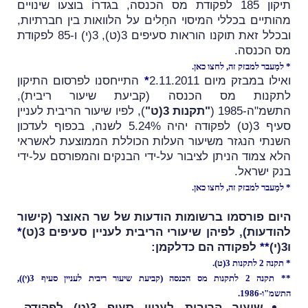
תיקון 185 לפקודת מס הכנסה, בגדרוֹ בוצעו שינויים
מהותיים בכללי המיסוי החָלים על הלוואות בין חברתיות,
ובכלל זאת תוקנו הוראות סעיפים 3(ט), 3(י) ו-85 לפקודת
מס הכנסה.
* למַעבר למבזק זה,
לחצו כאן
.
ואילו במבזק מיום 2.11.2011
*
התייחסנו לפרסום התיקון
לתקנות מס הכנסה (קביעת שיעור ריבית),
התשמ"ה-1985 (
"תקנות 3(ט"
), לפיו שיעור הריבית לעניין
סעיף 3(ט) לפקודה יהיה 5.24% לשנה, בכפוף לעדכון
השנתי הנגזר משיעור העלות הכוללת הממוצעת לאשראי
הלא צמוד הניתן לציבור על-ידי הבנקים והמפורסם על-ידי
בנק ישראל.
* למַעבר למבזק זה,
לחצו כאן
.
היום פורסמו ברשומות הודעות של שר האוצר (
קישור
להודעות
), לפיהן שיעורי הריבית לעניין סעיפים 3(ט)
*
ו3(י)
*
*
לפקודה הם כדלקמן:
* תקנה 2 לתקנות 3(ט).
** תקנה 2 לתקנות מס הכנסה (קביעת שיעור ריבית לעניין סעיף 3(י)),
התשמ"ו-1986.
שיעור הריבית לעניין סעיף 3(ט) לפקודה