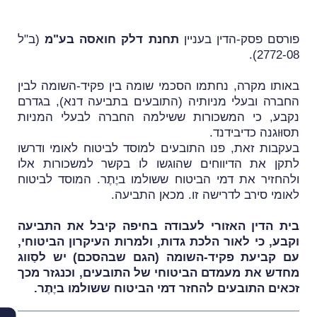
פורסם פסק-הדין בעניין
תחנת דלק חואסה בע"מ
(
ב"ל
).
2772-08
באותו מקרה, נחתמו הסכמי שומה בין פקיד-השומה לבין
החברה ובעלי מניותיה (התובעים בתביעה דנא), בגדרם
נקבע, כי המשכורות ששילמה החברה לבעלי המניות
תסוּוגנה כדיבידנד.
בעקבות זאת, פנו התובעים למוסד לביטוח לאומי ודרשו
לתקן את הדיווחים שהוגשו לו בקשר למשכורות אלו
ולהחזיר את דמי הביטוח ששולמו ביֶתֶר. המוסד לביטוח
לאומי סירב לדרישה זו. מכאן התביעה.
בית הדין האזורי לעבודה בחיפה קיבל את התביעה
וקבע, כי לאור הלכת גדות, ולמרות
העיקרון הביטוחי,
עם קביעת פקיד-השומה (הגם שבהסכם) יש לסַווג
מחדש את מעמדם הביטוחי של התובעים, וכנגזר מכך
זכאים התובעים להחזר דמי הביטוח ששולמו ביֶתֶר.