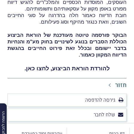
העוסקים, המוסדות הכספיים והמלכ"רים להגיש דיווח
מפורט באופן מקוּון על עסקאותיהם ותשומותיהם.
חובת הדיווח כאמור חלה בהדרגה על סוגי החייבים
השונים, וזאת כנגזר מהיקף וסוג פעילותם.
הבוקר פורסמה טיוטה מעודכנת של הוראת הביצוע
הכוללת הסברים בנוגע לשינויים בחוק מע"מ והנחיות
בדבר יישומם ובכלל זאת פירוט החייבים בהגשת
הדיווח המקוּון כאמור.
להורדת הוראת הביצוע,
לחצו כאן
.
חזור
גירסה להדפסה
שלח לחבר
הרשמה למבזקים
דף הבית
עקרונות יסוד במערכת