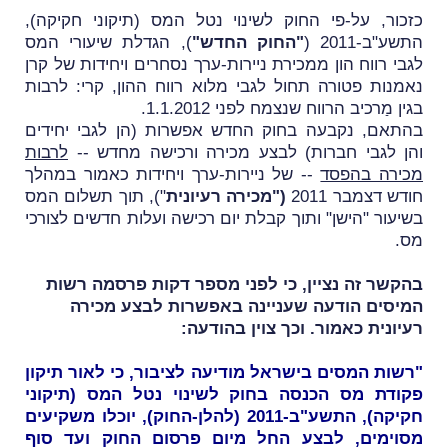
כזכור, על-פי החוק לשינוי נטל המס (תיקוני חקיקה),
התשע"ב-2011 (
"החוק החדש"
),
הגדלת שיעורי המס
לגבי רווח הון ממכירת ניירות-ערך נסחרים ויחידות של קרן
נאמנות פטורה תחול לגבי מלוא רווח ההון, קרי: לרבות
בגין מַרכיב הרווח שנצמח לפני 1.1.2012.
בהתאם, נקבעה בחוק החדש אפשרות (הן לגבי יחידים
והן לגבי חברות) לבצע מכירה ורכישה מחדש --
לרבות
מכירה בהפסד
-- של ניירות-ערך ויחידות כאמור במהלך
חודש דצמבר 2011
("מכירה רעיונית
"), תוך תשלום המס
בשיעור "הישן" ותוך קבלת יום רכישה ועלות חדשים לצורכי
מס.
בהקשר זה נציין, כי לפני מספר דקות פרסמה רשות
המיסים
הודעה שעניינה באפשרות לבצע מכירה
רעיונית כאמור.
וכך צוין בהודעה:
"רשות המסים בישראל מודיעה לציבור, כי לאור תיקון
פקודת מס הכנסה בחוק לשינוי נטל המס (תיקוני
חקיקה), התשע"ב-2011 (להלן-החוק), יוכלו משקיעים
מסוימים, לבצע החל מיום פרסום החוק ועד סוף