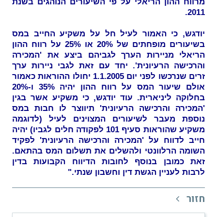
מרווח ההון הריאלי על פי השיעורים הנוהגים בשנת
2011.
יודגש, כי האמור לעיל חל על משקיע החייב במס
בשיעורים מופחתים של 20% או 25% על רווח ההון
הריאלי מניירות הערך לגביהם ביצע את 'המכירה
והרכישה הרעיונית'. יחד עם זאת לגבי ניירות ערך
זרים שנרכשו לפני יום 1.1.2005 יחולו ההוראות כאמור
אולם שיעור המס על רווח ההון יהיה 35% ו-20%
בחלוקה ליניארית. עוד יודגש, כי משקיע אשר בגין
'המכירה והרכישה הרעיונית' תיווצר לו חבות במס
נוספת מעבר לשיעורים המצוינים לעיל (לדוגמה
משקיע שהוראות סעיף 101 לפקודה חלים לגביו) יהיה
חייב לדווח על 'המכירה והרכישה הרעיונית' לפקיד
השומה הרלוונטי ולהשלים את תשלום המס בהתאם.
זאת כמובן בנוסף לחובות הדיווח הקבועות בדין
לרבות לעניין הגשת דין וחשבון שנתי."
חזור