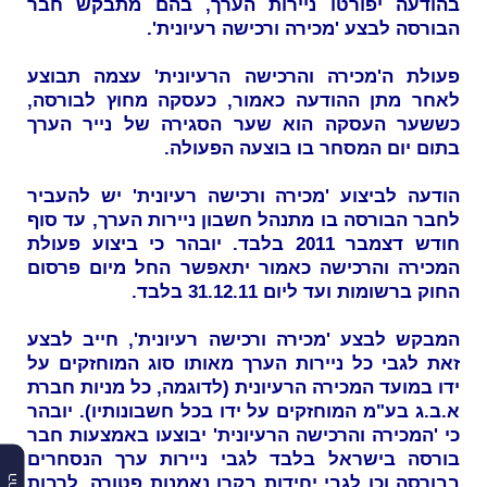
בהודעה יפורטו ניירות הערך, בהם מתבקש חבר
הבורסה לבצע 'מכירה ורכישה רעיונית'.
פעולת ה'מכירה והרכישה הרעיונית' עצמה תבוצע
לאחר מתן ההודעה כאמור, כעסקה מחוץ לבורסה,
כששער העסקה הוא שער הסגירה של נייר הערך
בתום יום המסחר בו בוצעה הפעולה.
הודעה לביצוע 'מכירה ורכישה רעיונית' יש להעביר
לחבר הבורסה בו מתנהל חשבון ניירות הערך, עד סוף
חודש דצמבר 2011 בלבד. יובהר כי ביצוע פעולת
המכירה והרכישה כאמור יתאפשר החל מיום פרסום
החוק ברשומות ועד ליום 31.12.11 בלבד.
המבקש לבצע 'מכירה ורכישה רעיונית', חייב לבצע
זאת לגבי כל ניירות הערך מאותו סוג המוחזקים על
ידו במועד המכירה הרעיונית (לדוגמה, כל מניות חברת
א.ב.ג בע"מ המוחזקים על ידו בכל חשבונותיו). יובהר
כי 'המכירה והרכישה הרעיונית' יבוצעו באמצעות חבר
בורסה בישראל בלבד לגבי ניירות ערך הנסחרים
בבורסה וכן לגבי יחידות בקרן נאמנות פטורה, לרבות