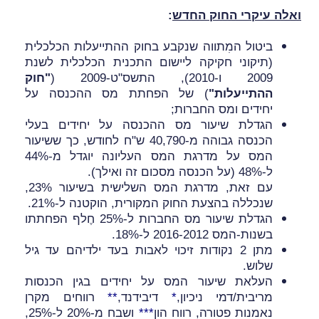
ואלה עיקרי החוק החדש
:
ביטול המִתווה שנקבע בחוק ההתייעלות הכלכלית
(תיקוני חקיקה ליישום התכנית הכלכלית לשנת
2009 ו-2010), התשס"ט-2009 (
"חוק
ההתייעלות"
) של הפחתת מס ההכנסה על
יחידים ומס החברות;
הגדלת שיעור מס ההכנסה על יחידים בעלי
הכנסה גבוהה מ-40,790 ש"ח לחודש, כך ששיעור
המס על מדרגת המס העליונה יוגדל מ-44%
ל-48% (על הכנסה מסכום זה ואילך).
עם זאת, מדרגת המס השלישית בשיעור 23%,
שנכללה בהצעת החוק המקורית, הוקטנה ל-21%.
הגדלת שיעור מס החברות ל-25% חֶלף הפחתתו
בשנות-המס 2016-2012 ל-18%
.
מתן 2 נקודות זיכוי לאבות בעד ילדיהם עד גיל
שלוש.
העלאת שיעור המס על יחידים בגין הכנסות
מריבית/דמי ניכיון,
*
דיבידנד,
*
*
רווחים מקרן
נאמנות פטורה, רווח הון
*
*
*
ושבח מ-20% ל-25%,