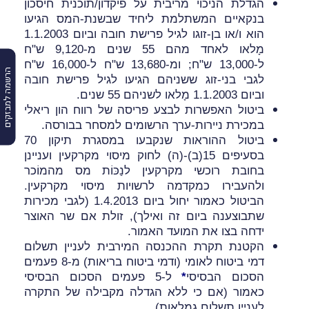
הגדלת הניכוי מריבית על פיקדון/תוכנית חיסכון
בנקאיים המשתלמת ליחיד שבשנת-המס הגיעו
הוא ו/או בן-זוגו לגיל פרישת חובה וביום 1.1.2003
מָלאו לאחד מהם 55 שנים מ-9,120 ש"ח
ל-13,000 ש"ח; ומ-13,680 ש"ח ל-16,000 ש"ח
הרשמה למבזקים
לגבי בני-זוג ששניהם הגיעו לגיל פרישת חובה
וביום 1.1.2003 מָלאו לשניהם 55 שנים.
ביטול האפשרות לבצע פריסה של רווח הון ריאלי
במכירת ניירות-ערך הרשומים למסחר בבורסה.
ביטול ההוראות שנקבעו במסגרת תיקון 70
בסעיפים 15(ב)-(ה) לחוק מיסוי מקרקעין ועניינן
בחובת רוכשי מקרקעין לנַכּוֹת מס מהמוֹכר
ולהעבירו כמקדמה לרשויות מיסוי מקרקעין.
הביטול כאמור יחול ביום 1.4.2013 (לגבי מכירות
שתבוצענה ביום זה ואילך), זולת אם שר האוצר
ידחה בצו את המועד האמור.
הקטנת תקרת ההכנסה המירבית לעניין תשלום
דמי ביטוח לאומי (ודמי ביטוח בריאות) מ-8 פעמים
הסכום הבסיסי
*
ל-5 פעמים הסכום הבסיסי
כאמור (אם כי ללא הגדלה מקבילה של התקרה
לעניין תשלום גמלאות).