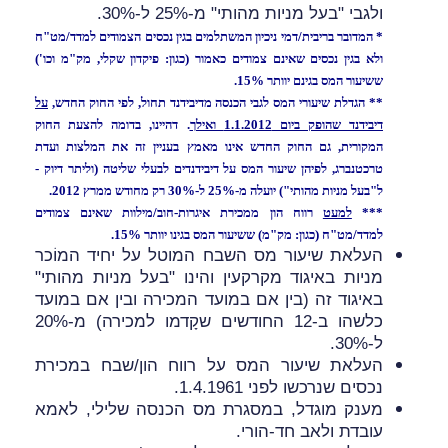
ולגבי "בעל מניות מהותי" מ-25% ל-30%.
*
המדובר
בריבית/דמי ניכיון המשתלמים בגין נכסים הצמודים למדד/מט"ח
ולא בגין נכסים שאינם צמודים כאמור (כגון: פיקדון שקלי, מק"מ וכו')
ששיעור המס בגינם יוותר 15%.
** הגדלת שיעורי המס לגבי הכנסה מדיבידנד תחול, לפי החוק החדש,
על
דיבידנד שהופק ביום 1.1.2012 ואילך
. דהיינו, בדומה להצעת החוק
המקורית, גם החוק החדש אינו מאמץ בעניין זה את המלצות ועדת
טרכטנברג,
לפיהן שיעור המס על דיבידנדים לבעלי שליטה (וליתר דיוק -
ל"בעל מניות מהותי") יועלה מ-25% ל-30% רק מחודש ממרץ 2012.
*
*
*
למעט
רווח הון ממכירת איגרות-חוב/מילוות שאינם צמודים
למדד/מט"ח (כגון: מק"מ) ששיעור המס בגינו יוותר 15%.
העלאת שיעור מס השבח המוטל על יחיד המוֹכר
מניות באיגוד מקרקעין והינו "בעל מניות מהותי"
באיגוד זה (בין אם במועד המכירה ובין אם במועד
כלשהו ב-12 החודשים שקָדמו למכירה) מ-20%
ל-30%.
העלאת שיעור המס על רווח הון/שבח במכירת
נכסים שנרכשו לפני 1.4.1961.
מענק מוגדל, במסגרת מס הכנסה שלילי, לאמא
עובדת ולאב חד-הורי.