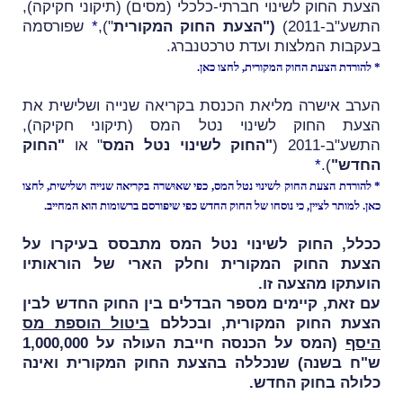
הצעת החוק
לשינוי חברתי-כלכלי (מסים) (תיקוני חקיקה),
התשע"ב-2011)
("הצעת החוק המקורית
"),
*
שפורסמה
בעקבות המלצות ועדת טרכטנברג.
* להורדת הצעת החוק המקורית,
לחצו כאן
.
הערב אישרה מליאת הכנסת בקריאה שנייה ושלישית את
הצעת החוק לשינוי נטל המס (תיקוני חקיקה),
התשע"ב-2011 (
"החוק לשינוי נטל המס
" או
"החוק
החדש"
).
*
* להורדת הצעת החוק לשינוי נטל המס, כפי שאוּשרה בקריאה שנייה ושלישית,
לחצו
כאן
. למותר לציין, כי נוסחו של החוק החדש כפי שיפורסם ברשומות הוא המחייב.
ככלל, החוק לשינוי נטל המס מתבסס בעיקרו על
הצעת החוק המקורית וחלק הארי של הוראותיו
הועתקו מהצעה זו.
עם זאת, קיימים מספר הבדלים בין החוק החדש לבין
הצעת החוק המקורית, ובכללם
ביטול
הוספת מס
היסף
(המס על הכנסה חייבת העולה על 1,000,000
ש"ח בשנה) שנכללה בהצעת החוק המקורית ואינה
כלולה בחוק החדש.