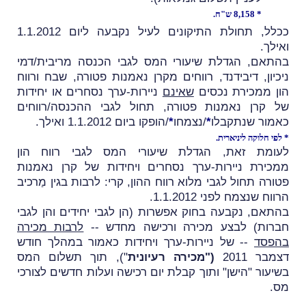
* 8,158 ש"ח.
ככלל, תחולת התיקונים לעיל נקבעה ליום 1.1.2012
ואילך.
בהתאם, הגדלת שיעורי המס לגבי הכנסה מריבית/דמי
ניכיון, דיבידנד, רווחים מקרן נאמנות פטורה, שבח ורווח
הון ממכירת נכסים
שאינם
ניירות-ערך נסחרים או יחידות
של קרן נאמנות פטורה, תחול לגבי ההכנסה/רווחים
כאמור שנתקבלו
*
/נצמחו
*
/הופקו ביום 1.1.2012 ואילך.
* לפי חלוקה ליניארית.
לעומת זאת, הגדלת שיעורי המס לגבי רווח הון
ממכירת ניירות-ערך נסחרים ויחידות של קרן נאמנות
פטורה תחול לגבי מלוא רווח ההון, קרי: לרבות בגין מַרכיב
הרווח שנצמח לפני 1.1.2012.
בהתאם, נקבעה בחוק אפשרות (הן לגבי יחידים והן לגבי
חברות) לבצע מכירה ורכישה מחדש --
לרבות מכירה
בהפסד
-- של ניירות-ערך ויחידות כאמור במהלך חודש
דצמבר 2011
("מכירה רעיונית
"), תוך תשלום המס
בשיעור "הישן" ותוך קבלת יום רכישה ועלות חדשים לצורכי
מס.