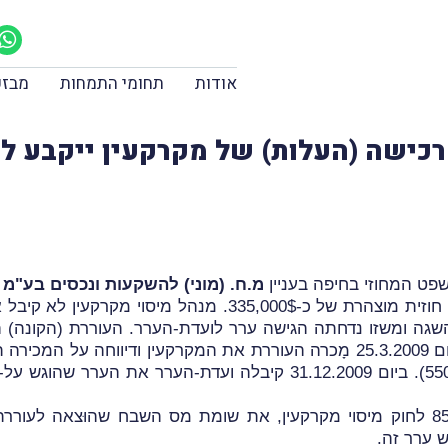
אודות
תחומי התמחות
מבזק
שווי הרכישה (העלות) של מקרקעין ייקבע
פט המחוזי בחיפה בעניין
מ.ח. (מוני) להשקעות ונכסים בע"מ
(ו
באותו מקרה, קנתה העוררת מקרקעין בתמורה חוזית מוצהרת של כ
550,. המוֹכרת הגישה השגה ומשזו נדחתה הגישה ערר לועדת-הערר. העוררת
ערר ושילמה את מס הרכישה שהושת עליה. ביום 25.3.2009 מָכרה העוררת את המקר
לאור זאת, תיקן המנהל, בהסתמך על סעיף 85 לחוק מיסוי מקרקעין, את שומת מס השב