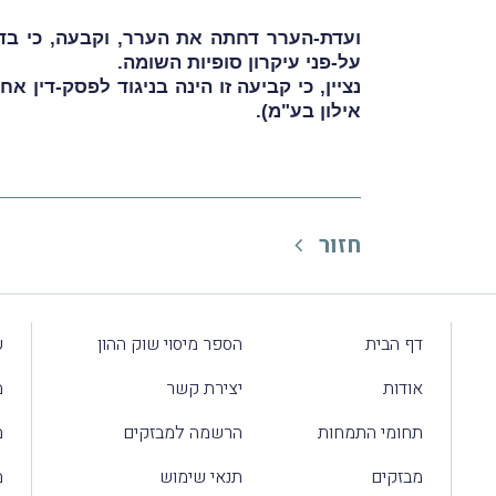
ועדת-הערר דחתה את הערר, וקבעה, כי בדי
על-פני עיקרון סופיות השומה.
נציין, כי קביעה זו הינה בניגוד לפסק-דין
אילון בע"מ
).
חזור
דף הבית
הספר מיסוי שוק ההון
ע
אודות
יצירת קשר
מ
תחומי התמחות
הרשמה למבזקים
מ
מבזקים
תנאי שימוש
מ