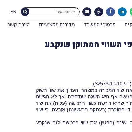
EN
ים
פרסומי המשרד
מדורים מקצועיים
יצירת קשר
 לפי השווי המתוקן שנקבע
"ע 32573-10-10).
-335,000$. מנהל מיסוי מקרקעין לא קיבל את שווי המכירה כמוצהר והעריך את שווי השוק
 (הקונה) הִגישה אף היא השגה שנדחתה, אך לא הגישה
קעין ודיווחה על המכירה תוך שהיא דורשת כשווי הרכישה (עלות) את שווי
המוֹכרת (בעסקה הראשונה) וקבעה, כי שווי
ח שהוּצאה לעוררת ושינה (הקטין) את שווי הרכישה לזה שנקבע