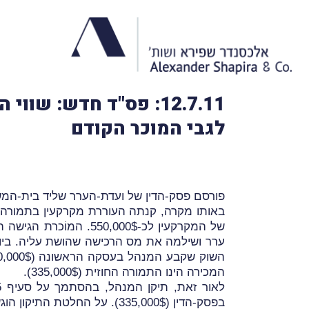
12.7.11: פס"ד חדש: 
לגבי המוכר הקודם
פורסם פסק-הדין של ועדת-הערר שליד בית-המש
של המקרקעין לכ-000$
השוק שקבע המנהל בעסקה הראשונה (550,000$). ביום 31.12.2009 קיבלה ועדת-הערר את הערר שהוגש על-ידי
המכירה הינו התמורה החוזית (335,000$).
בפסק-הדין (335,000$). על החלטת התיקון הוגש ערר זה.