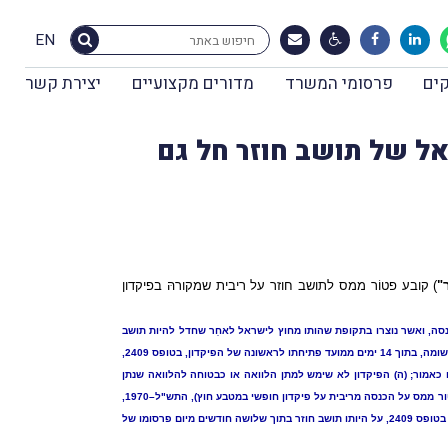
EN
ים
פרסומי המשרד
מדורים מקצועיים
יצירת קשר
ל של תושב חוזר חל גם
"
) קובע פטוֹר ממס לתושב חוזר על ריבית שמקורהּ בפיקדון
י כסף שהיו לתושב החוזר מחוץ לישראל, שמקורם אינו ממכירת נכסים בישראל שחל במכירתם סעיף 89(ב) לפקודת מס הכנסה, ואשר נוצרו בתקופת שהותו מחוץ לישראל לאחַר שחדל להיות תושב
ישראל; (ב) הסכומים הופקדו בפיקדון בתוך 90 ימים מיום העברתם לישראל, לאחַר שאותו יחיד היה לתושב חוזר או בעת שהיה תושב-חוץ; (ג) התושב החוזר הצהיר בפני פקיד-השומה, בתוך 14 ימים ממועד פתיחתו לראשונה של הפיקדון, בטופס 2409,
ם כאמור; (ה) הפיקדון לא שימש למתן הלוואה או כבטוחה להלוואה שנתן
התאגיד הבנקאי לקרובו של התושב החוזר; (ו) טרם חָלפו 5 שנים מהיום שבוֹ אותו יחיד היה לתושב חוזר ("תקופת הפטוֹר"), אלא אם חלו על הפיקדון הוראות צו מס הכנסה (פטור ממס על הכנסה מריבית על פיקדון חופשי במטבע חוץ), התש"ל–1970,
שאז תקופת הפטוֹר תהיה עד תום שנת-המס 2007 או עד תום 10 שנים מיום שהיה לתושב חוזר – לפי המוקדם ("תקופת הפטוֹר המוארכת"), ובלבד שהצהיר בפני פקיד-השומה, בטופס 2409, על היותו תושב חוזר בתוך שלושה חודשים מיום פרסומו של