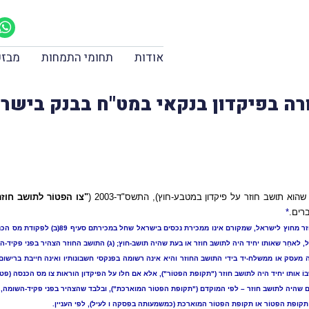
אודות
תחומי התמחות
מבזק
ה בפיקדון בנקאי במט"ח בבנק בישרא
 תושב חוזר על פיקדון במטבע-חוץ), התשס"ד-2003 (
"צו הפטוֹר לתושב חוזר
רים.
*
* ואלה הם התנאים: (א) בפיקדון הופקדו רק סכומ
סה מעסק או ממשלח-יד בידי התושב החוזר והיא אינה רשומה בפנקסי חשבונותיו ואינה חייבת ברישו