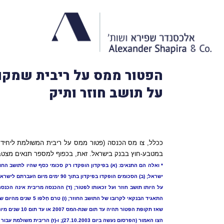
הפטור ממס על ריבית שמקור
על תושב חוזר ותיק
ככלל, צו מס הכנסה (פטור ממס על ריבית המשולמת ליחיד שהוא
במטבע-חוץ בבנק בישראל. זאת, בכפוף למספר תנאים מצטב
על היותו תושב חוזר ועל זכאותו לפטוֹר; (ד) ההכנסה מריבית אינה הכנ
הצו האמור (הפרסום נעשה ביום 27.10.2003); ו-(ז) הריבית משולמת עבור תקופת הפטוֹר או תקופת הפטוֹר המוארכת (כמשמעותה בפסקה ו לעיל), לפי העניין.