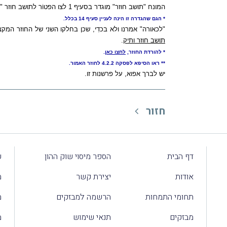
המונח "תושב חוזר" מוגדר בסעיף 1 לצו הפטוֹר לתושב חוזר "כהגדרתו בסעיף 14(ג) לפקודה", ועל-כן הוראותיו אינן חלות לכאורה על "תושב חוזר ותיק" (המוגדר בסעיף 14(א) לפקודה
* הגם שהגדרה זו הינה לעניין סעיף 14 בכלל.
"לכאורה" אמרנו ולא בכדִי, שכן בחלקו השני של החוזר המק
תושב חוזר ותיק
.
* להורדת החוזר,
לחצו כאן
.
** ראו הסיפא לפסקה 4.2.2 לחוזר האמור.
יש לברך אפוא, על פרשנות זו.
חזור
דף הבית
הספר מיסוי שוק ההון
ע
אודות
יצירת קשר
מ
תחומי התמחות
הרשמה למבזקים
מ
מבזקים
תנאי שימוש
מ