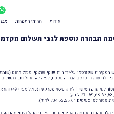
אודות
תחומי התמחות
מבזק
הסקירות שפורסמו על-ידי רו"ח שוקי שרצקי, מנהל תחום (שומת 
דכנכם, כי רו"ח שרצקי פרסם הבהרה נוספת, לפיה לא תחול חובת תשלו
קרקעין (כולל סעיף 49ז והוראת שעה);
יפים 64, 65, 66 ו-70 לחוק);
להלן תוקטן המקדמה באופן אוטומטי על-ידי מנהל מיסוי מקרקעין