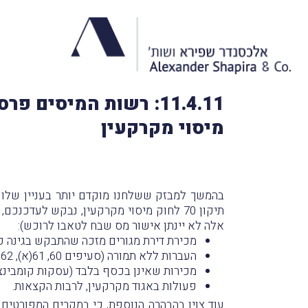
מיסוי מקרקעין
בהמשך למבזק ששלחנו מוקדם יותר בעניין שלוש 
תיקון 70 לחוק מיסוי מקרקעין, נבקש לע
אלה
לא יינתן אישור מס שבח לטאבו לרוכש)
:
מכירת דירת מגורים מזכה שהתבקש בגינה פטוֹר לפי פרק חמישי 1 לחוק מיסוי מ
העברות ללא תמורה (סעיפים 60, 61(א), 62, 63, 67, 68, 69 ו-71 לחוק);
מכירות שאינן בכסף בלבד (עסקות קומבינציה, פטוֹר לפי סע
פעולות באגוד מקרקעין, לרבות הקצאות.
עוד צוין בהבהרה הנוספת, כי במקרים המפורטים 