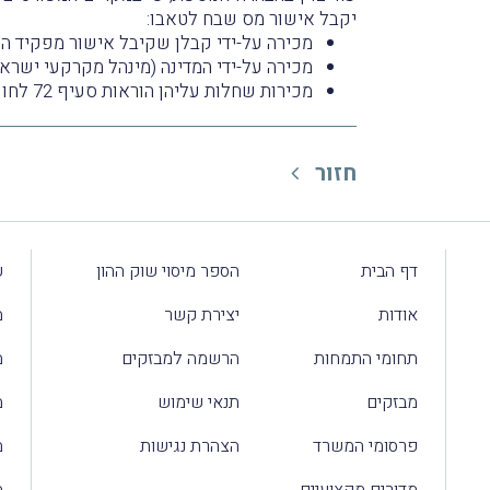
יקבל אישור מס שבח לטאבו:
מכירה על-ידי קבלן שקיבל אישור מפקיד השומה לפי סעיף 50
מכירה על-ידי המדינה (מינהל מקרקעי ישראל
מכירות שחלות עליהן הוראות סעיף 72 לחוק.
חזור
דף הבית
הספר מיסוי שוק ההון
ע
אודות
יצירת קשר
מ
תחומי התמחות
הרשמה למבזקים
מ
מבזקים
תנאי שימוש
מ
פרסומי המשרד
הצהרת נגישות
מ
מדורים מקצועיים
מ