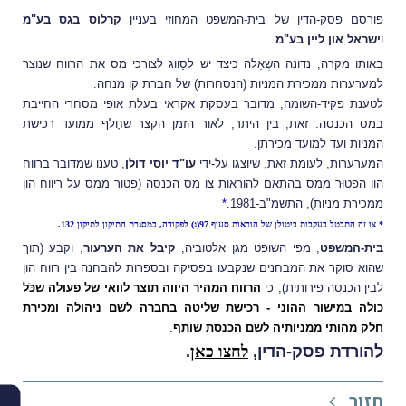
פורסם פסק-הדין של בית-המשפט המחוזי בעניין
קרלוס בגס בע"מ
ו
ישראל און ליין בע"מ
.
באותו מקרה, נדונה השְאֵלה כיצד יש לסַווג לצורכי מס את הרווח שנוצר
למערערות ממכירת המניות (הנסחרות) של חברת קו מנחה:
לטענת פקיד-השומה, מדובר בעסקת אקראי בעלת אופי מסחרי החייבת
במס הכנסה. זאת, בין היתר, לאור הזמן הקצר שחָלף ממועד רכישת
המניות ועד למועד מכירתן.
המערערות, לעומת זאת, שיוצגו על-ידי
עו"ד יוסי דולן
, טענו שמדובר ברווח
הון הפטוּר ממס בהתאם להוראות צו מס הכנסה (פטור ממס על ריווח הון
ממכירת מניות), התשמ"ב-1981.
*
* צו זה התבטל בעקבות ביטולן של הוראות סעיף 97(ג) לפקודה, במסגרת התיקון לתיקון 132.
בית-המשפט
, מפי השופט מגן אלטוביה,
קיבל את הערעור
, וקבע (תוך
שהוא סוקר את המבחנים שנקבעו בפסיקה ובספרות להבחנה בין רווח הון
לבין הכנסה פירותית), כי
הרווח המהיר היווה תוצר לוואי של פעולה שכֹּל
כולה במישור ההוני - רכישת שליטה בחברה לשם ניהולה ומכירת
חלק מהותי ממניותיה לשם הכנסת שותף
.
להורדת פסק-הדין,
לחצו כאן
.
חזור