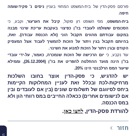
פורסם פסק-הדין של בית-המשפט המחוזי בעניין
ניסים נ' פקיד-שומה
חיפה
.
בית-המשפט
, מפי השופט רון סוקול,
קיבל את הערעור
, וקבע, כי
הסכומים ששולמו לעובדי בז"ן כפיצוי בעקבות עריכת שינוי מבנה
במקום עבודתם מהווים תקבול הוני (ולא הכנסת עבודה).
זאת,
בהיותם תקבול בגין ויתור על הזכות להמשיך לעבוד אצל המעסיק
הקודם ובגין ויתור על הזכות למנוֹע את השינוי.
עוד נקבע, כי
יום הרכישה של הזכות שנמכרה, כאמור, על-ידי עובדי
בז"ן הינה מועד ההחלטה להפריט את בז"ן (26.12.2004), וממילא
שיעור המס הרלבנטי הינו 20%.
יש להדגיש, כי פסק-הדין אוצֵר בחוּבּו השלכות
מרחיקות-לכת ובכלל זאת לעניין המחלוקות הקיימות
ביחס לסיוּוגם של תשלומים שונים (בין אם לעובדים ובין
אם לנישומים אחרים) ככאלה החייבים במס רווחי הון ולא
במס הכנסה.
להורדת פסק-הדין,
לחצו כאן
.
חזור