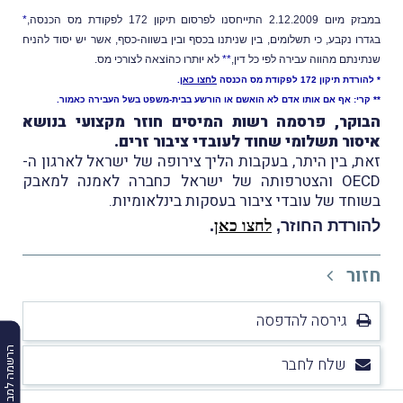
במבזק מיום 2.12.2009 התייחסנו לפרסום תיקון 172 לפקודת מס הכנסה,
*
בגדרו נקבע, כי תשלומים, בין שניתנו בכסף ובין בשווה-כסף, אשר יש יסוד להניח
שנתינתם מהווה עבירה לפי כל דין,
**
לא יוּתרו כהוֹצאה לצורכי מס.
* להורדת תיקון 172 לפקודת מס הכנסה
לחצו כאן
.
**
קרי: אף אם אותו אדם לא הואשם או הורשע בבית-משפט בשל העבירה כאמור.
הבוקר, פרסמה רשות המיסים חוזר מקצועי בנושא
איסור תשלומי שחוד לעובדי ציבור זרים.
זאת, בין היתר, בעקבות הליך צירופה של ישראל לארגון ה-
OECD והצטרפותה של ישראל כחברה לאמנה למאבק
בשוחד של עובדי ציבור בעסקות בינלאומיות.
להורדת החוזר
,
לחצו כאן
.
חזור
גירסה להדפסה
הרשמה למבזקים
שלח לחבר