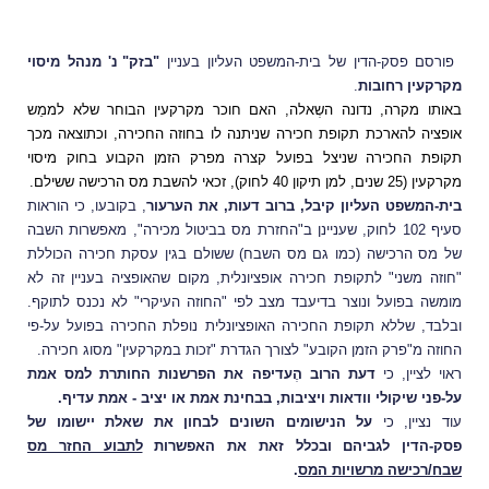
פורסם פסק-הדין של בית-המשפט העליון בעניין
"בזק" נ' מנהל מיסוי
מקרקעין רחובות
.
באותו מקרה, נדונה השְאלה, האם חוכר מקרקעין הבוחר שלא לממֵש
אופציה להארכת תקופת חכירה שניתנה לו בחוזה החכירה, וכתוצאה מכך
תקופת החכירה שניצל בפועל קצרה מפרק הזמן הקבוע בחוק מיסוי
מקרקעין (25 שנים, למן תיקון 40 לחוק), זכאי להשבת מס הרכישה ששילם.
בית-המשפט העליון קיבל, ברוב דעות, את הערעור
, בקובעו, כי הוראות
סעיף 102 לחוק, שעניינן ב"החזרת מס בביטול מכירה", מאפשרות השבה
של מס הרכישה (כמו גם מס השבח) ששולם בגין עסקת חכירה הכוללת
"חוזה משני" לתקופת חכירה אופציונלית, מקום שהאופציה בעניין זה לא
מומשה בפועל ונוצר בדיעבד מצב לפי "החוזה העיקרי" לא נכנס לתוקף.
ובלבד, שללא תקופת החכירה האופציונלית נופלת החכירה בפועל על-פי
החוזה מ"פרק הזמן הקובע" לצורך הגדרת "זכות במקרקעין" מסוג חכירה.
ראוי לציין, כי
דעת הרוב הֶעדיפה את הפרשנות החותרת למס אמת
על-פני שיקולי וודאות ויציבות, בבחינת
אמת או יציב - אמת עדיף.
עוד נציין, כי
על הנישומים השונים לבחון את שאלת יישומו של
פסק-הדין לגביהם ובכלל זאת את האפשרות
לתבוע החזר מס
שבח/רכישה מרשויות המס
.