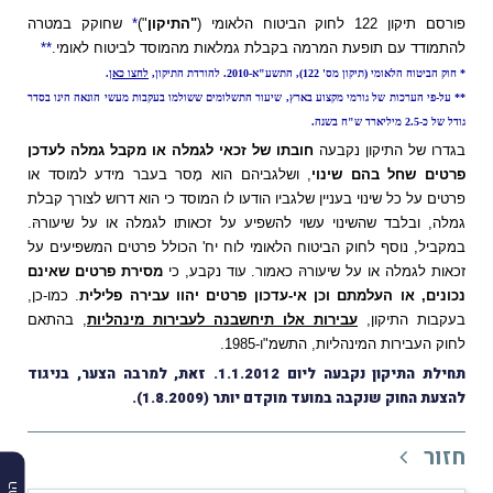
פורסם תיקון 122 לחוק הביטוח הלאומי (
"התיקון
")
*
שחוקק במטרה
להתמודד עם תופעת המרמה בקבלת גמלאות מהמוסד לביטוח לאומי.
**
* חוק הביטוח הלאומי (תיקון מס' 122), התשע"א-2010. להורדת התיקון,
לחצו כאן
.
** על-פי הערכות של גורמי מקצוע בארץ, שיעור התשלומים ששולמו בעקבות מעשי הונאה הינו בסדר
גודל של כ-2.5 מיליארד ש"ח בשנה.
בגדרו של התיקון נקבעה
חובתו של זכאי לגמלה או מקבל גמלה לעדכן
פרטים שחל בהם שינוי
, ושלגביהם הוא מָסר בעבר מידע למוסד או
פרטים על כל שינוי בעניין שלגביו הודעו לו המוסד כי הוא דרוש לצורך קבלת
גמלה, ובלבד שהשינוי עשוי להשפיע על זכאותו לגמלה או על שיעורהּ.
במקביל, נוסף לחוק הביטוח הלאומי לוח יח' הכולל פרטים המשפיעים על
זכאות לגמלה או על שיעורהּ כאמור. עוד נקבע, כי
מסירת פרטים שאינם
נכונים, או העלמתם וכן אי-עדכון פרטים יהוו עבירה פלילית
. כמו-כן,
בעקבות התיקון,
עבירות אלו תיחשבנה לעבירות מינהליות
, בהתאם
לחוק העבירות המינהליות, התשמ"ו-1985.
תחילת התיקון נקבעה ליום 1.1.2012. זאת, למרבה הצער, בניגוד
להצעת החוק שנקבה במועד מוקדם יותר (1.8.2009).
חזור