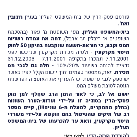
פורסם פסק-הדין של בית-המשפט העליון בעניין
רוגובין
ואח'.
בית-המשפט העליון
, מפי השופטת מ' נאור (בהסכמת
השופטים א' ריבלין וע' ארבל),
דחה את עמדת רשויות
המס וקבע, כי הוראת-השעה שנקבעה בתיקון 50 לחוק
מיסוי מקרקעין
- ולפיה מכירת מקרקעין שנרכשו לפני
7.11.2001 ונמכרו בתקופה 7.11.2001 - 31.12.2003
זכאית להנחה בשיעור 20%/10% -
חלה גם לגבי מס
מכירה.
זאת, ממספר טעמים ותוך יישום הכְּלָל לפיו כאשר
יש ספק לגבי פרשנות יש להעדיף את האופציה הפרשנית
הנוטה לטובת משלם המס.
יושם אל לב, כי לאור הזמן הרב שחָלף למן מתן
פסקי-הדין בסוגיה זו על-ידי ועדות-הערר השונות
(בחלק מהמקרים, למעלה מ-6 שנים!!!), קיים מספר
רב של תיקים שהטיפול בהם הוקפא על-ידי משרדי
מיסוי מקרקעין, וזאת עד להכרעתו של בית-המשפט
העליון.
להורדת פסק-הדין,
לחצו כאן
.