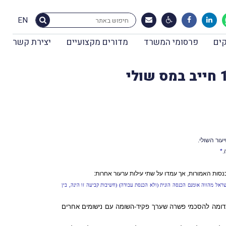
EN
ים
פרסומי המשרד
מדורים מקצועיים
יצירת קשר
ור השולי.
*
סות האמורות, אך עמדו על שתי עילות ערעור אחרות:
, כי הכנסה ממכירת מניות שמקורן בהקצאת אופציות לפי סעיף 102 (כנוסחו לפני תיקון 132) והנסחרות בבורסה מחוץ לישראל מהווה אומנם הכנסה הונית (ולא הכנסת עבודה) (חשיבות קביעה זו הינה, בין
על השומות ביקשו את פקיד-השומה לערוך עִמם הסכמי פשרה ולפיו ימוסו הכנסותיהם בשיעור של 42.5%, וזאת בדומה להסכמי פשרה שערך פקיד-השומה עם נישומים אחרים