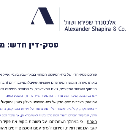
פסק-דין חדש: מימוש או
פורסם פסק-הדין של בית-המשפט המחוזי בבאר-שבע בעניין
אייל א
באותו מקרה, מימשו המערערים אופציות שקיבלו ממעבידיהם (חברות
בנימוקי הערעור המקוריים, טענו המערערים, כי הרווחים ממימוש האופציות מהווי
* צו מס הכנסה (שיעור המס על רווח הון במכירת נייר ערך זר), התשנ"ב-1992.
עם זאת, בעקבות פסק-הדין של בית-המשפט העליון בעניין
יחזקאל 
היתר, לגבי קיזוז הפסדים והעדר חבות בדמי ביטוח לאומי/בריאות), אך שיעור המס שחל עליה אינו 35% כקבוע בצו ההקלה אלא שיעור המס הש
האחת
לגבי הכנסות דומות, וסירובו לערוך עִמם הסכמים דומים מהוו