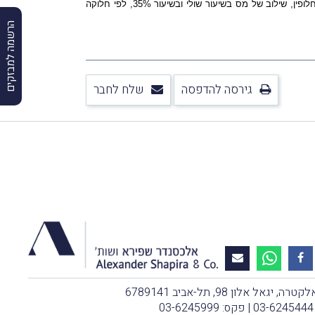
- כי בעקבות תיקון 132, ועל אף הוראת-המַעבר הקבועה בסעיף 90(ו) לתיקון זה, שיעור המס המקסימלי בנסיבות הענין הינו 35%, או, לחלופין, שילוב של מס בשיעור שולי ובשיעור 35%, לפי חלוקה
הרשמה למבזקים
גירסה להדפסה
שלח לחבר
, יגאל אלון 98, תל-אביב 6789141
03-6245444
| פקס: 03-6245999