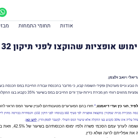
אודות
תחומי התמחות
מבזק
פציות שהוקצו לפני תיקון 132 חייב במס שולי
ריאלי
ו
יואב זלצמן
.
 טבע ונייס מערכות) ופקיד-השומה קבע, כי מדובר בהכנסת עבודה החייבת במס הכנסה בשיע
ם רווחי הון מכירת ניירות-ערך זרים החייבים במס בשיעור 35% כקבוע בצו ההקלה.
לפיד
,
חגי כץ
ו
עדי דיאמנט
,
*
חזרו בהם המערערים מטענותיהם לעניין שיעור המס הראוי להכנ
* באותו מקרה, קיבל בית-המשפט העליון את ערעורן של רשויות המס וקבע
ולי. למַעבר לפסק-הדין,
לחצו כאן
.
- כי במהלך השגותיהם 
ה את אפלייתם לרעה ושלא כדין.