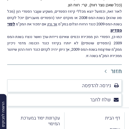
(ככל שאכן נוצר רווח), קרי: רווח הון.
לאור זאת, וכפועל יוצא מכללי קיזוז הפסדים, משקיע שצָבר הפסדי הון (מכל
סוג שהוא) בשנת-המס 2008 או מוקדם יותר (הפסדים מועברים) יוכל לקזזם
בשנת-המס 2009 כנגד הרווח הגלום במק"מ
אך ורק
אם ימכור את המק"מ
לפני
הפדיון
.
כמו-כן, הפסדי הון ממכירת נכסים שאינם ניירות-ערך ואשר נוצרו בשנת-המס
2009 (הפסדים שוטפים) לא יותרו בקיזוז כנגד הכנסה מדמי ניכיון
ממק"מ שתיצָמח בשנת-המס 2009, אך ניתן יהיה לקזזם כנגד רווח ההון שיווצר
ממכירת המק"מ בשנה זו.
חזור
גירסה להדפסה
שלח לחבר
הרשמה למבזקים
דף הבית
עקרונות יסוד במערכת
המיסוי