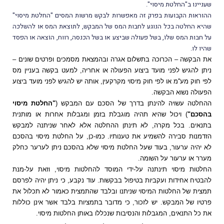
שעניינו ב"החלטת מיסוי".
ההוראות הקבועות בפרק זה מאפשרות לבקש מרשות המסים "החלטת מיסוי"
שהיא החלטה בכל הנוגע לחבות המס של המבקש, לתוצאת המס או להשלכה
על חבות המס שלוֹ, בשל פעולה שביצע או בשל הכנסה, רווח, הוֹצאה או הפסד
שהיו לו.
את הבקשה – הכרוכה בתשלום אגרה ובהמצאת מסמכים ופרטים שונים –
ניתן להגיש לפני מועד ביצוע הפעולה או אחריה, למעט בקשה בעניין מס
לפי חוק מע''מ או לפי חוק מיסוי מקרקעין, אותה יש להגיש לפני מועד ביצוע
הפעולה נשוא הבקשה.
ההחלטה עשויה להינתן בדרך של הסכם עם המבקש (
"החלטת מיסוי
בהסכם"
) ויכול שהיא תהיה מוגבלת בזמן ומגבלות אחרות או מותנית
בתנאים. בכל מקרה, לא תינתן ההחלטה אלא לאחר שניתנה למבקש
הזדמנות סבירה להשמיע את טענותיו. כמו-כן, על החלטת מיסוי בהסכם
לא יהיה ערעור, בעוד שעל החלטת מיסוי שלא בהסכם ניתן לערער כחלק
מערר או ערעור על השומה.
החלטות מיסוי תינתנה על-ידי המוסד להחלטות מיסוי, וזאת על-מנת
להבטיח אחידות ועקביות בטיפול בבקשות. עוד נקבע, כי ניתן יהיה לפרסם
תמצית של החלטות המיסוי שניתנו ובלבד שהתמצית כאמור לא תכלול את
פרטיו של המבקש. יש לזכור, כי מדובר בתמציות בלבד אשר אינן כוללות
את כל התנאים, המגבלות והנסיבות שנכללו באותן החלטות מיסוי.