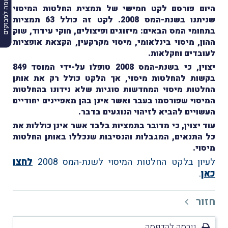
הרשמה למבזקים
היום פורסם לקט חמישי של תמצית החלטות המיסוי
שניתנו בשנת-המס 2008. לקט זה כולל 63 תמציות
בתחומי המס הבאים: מיזוגים ופיצולים, חוקי עידוד, שוק
ההון, מיסוי בינלאומי, מיסוי מקרקעין, הקצאת אופציות
לעובדים וחקלאות.
יצוין, כי בשנת-המס 2008 טופלו על-ידי המוסד 849
בקשות להחלטות מיסוי, אך הלקט כולל רק את אותן
החלטות מיסוי המחדשות סוגיות שלא נידונו בהחלטות
המיסוי שפורסמו בעבר ואשר אינן בהן מאפיינים יחודיים
העשויים להביא לזיהוי הנוגעים בדבר.
עוד יצוין, כי מדובר בתמציות בלבד אשר אינן כוללות את
כל התנאים, המגבלות והנסיבות שנכללו באותן החלטות
מיסוי.
לעיון בלקט החלטות המיסוי לשנת-המס 2008
לחצו
כאן
.
חזור
גירסה להדפסה