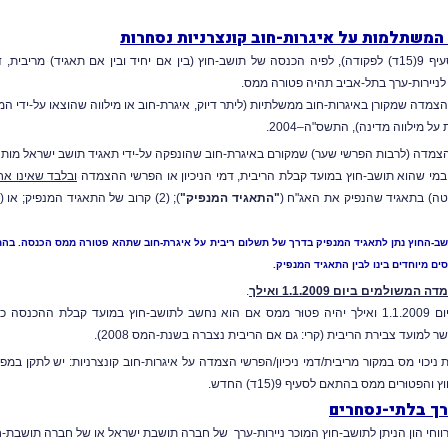
 המשתלמות על איגרות-חוב קונצרניות נסחרות
הוראה חדשה (סעיף 9(15ד) לפקודה), לפיה הכנסה של תושב-חוץ (בין אם יחיד ובין אם תאגי
לניירות-ערך בתל-אביב תהיה פטורה ממס.
ורן באיגרות-חוב ממשלתיות (ליתר דיוק, איגרת-חוב או מילווה שהוצאו על-ידי המדינה או בערבותה ביום 5.2000
מילווה מדינה), התשס"ה–2004.
י הצמדה (לרבות הפרשי שער) שמקורם באיגרת-חוב שהונפקה על-ידי תאגיד תושב ישראל מות
ר במי שהוא תושב-חוץ במועד קבלת הריבית, דמי הניכיון או הפרשי ההצמדה
ובלבד שאינו א
"התאגיד המנפיק"
שב-החוץ נתן לתאגיד המנפיק בדרך של תשלום ריבית על איגרת-חוב שתהא פטורה ממס הכנסה. בהתאם,
ים מיוחדים בינו לבין התאגיד המנפיק.
מים ביום 1.1.2009 ואילך
.
מכאן, שמשקיע זר שקיבל/יקבל ריבית/דמי ניכיון/הפרשי הצמדה ביום 1.1.2009 ואילך יהיה פטוּר ממס אם הוא נחשב 
 את הוראות החוק הקובעות ניכוי מס במקור מריבית/דמי ניכיון/הפרשי הצמדה על איגרות-חוב קונצרניות: יש
ּרים ממס בהתאם לסעיף 9(15ד) החדש.
ערך בלתי-נסחרים
וחי הון
הניתן לתושב-חוץ המוכר ניירות-ערך
של חברה תושבת ישראל או של חברה תושבת-חוץ שעיקר 