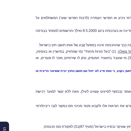
ד) מריבית, דמי ניכיון או הפרשי הצמדה (לרבות הפרשי שער) המשתלמים על
8. ואילך והרשומים למסחר ב
בורסה
נה בכך שההכנסה אינה במפעל קֶבע של אותו תושב-חוץ בישראל.
חד מאלה
: (1) "בעל מניות מהותי" (מי שמחזיק, במישרין או בעקיפין,
); (2) קרוב של התאגיד המנפיק; או (3) מי שעובד בתאגיד המנפיק, נותן לו שירותים, מוכר לו מוצרים, או
 נקבע, כי אותו סייג לא יחול אם תושב-החוץ יוכיח ששיעור הריבית או
לתושב-חוץ במועד קבלת ההכנסה כאמור (בכפוף לסייגים שצוינו לעיל), וזאת ללא קשר למועד רכישת
 לתקן במפורש את הוראות אלו ולקבוע פטוֹר מניכוי מס במקור לגבי ריבית/דמי
נכסיה בישראל (סעיף 97(ב3) לפקודת
מס הכנסה
).