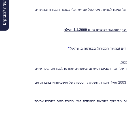
הרשמה למבזקים
ה על אמנה למניעת מסי-כפל עם ישראל) במועד המכירה ובמועדים
עד רכישתו ביום 1.1.2009 ואילך
.
רים
(במועד המכירה)
ב
בורסה בישראל
.
*
ממס.
ערך של חברה שביום רכישתם ובשנתיים שקָדמו למכירתם עיקר שוויָם
פטוֹר ממס לתושב-חוץ על רווח הון ממכירת מניה אשר הוקצתה לו בשנת-המס 2003 ואילך תמורת השקעתו הכספית של תושב-החוץ בחברה, אם
ה עוד צורך בהוראה המיוחדת לגבי מכירת מניה בחברה עתירת