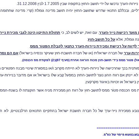
דורליים, ובכללם התנאי שדרש שתושב-החוץ יהיה תושב מדינה גומלת (קרי: מדינה שחתומ
 מועד רכישת נייר-הערך
. עם זאת, יש לשים לב, כי
תחולת התיקון הינה לגבי מכירת נייר-ערך שמו
נה גומלת, אלא
על כל תושב-חוץ
.
 לדַווח על רכישת ומכירת ניירות-הערך כתנאי לקבלת הפטוֹר ממס
.
ירות-ערך
של חברה ישראלית (או של חברה תושבת-חוץ שעיקר נכסיה בישראל)
אם הם נסח
אל
) פטוּר ממס בידי תושב-חוץ מכוח הוראה אחרת (סעיף 97(ב2) לפקודת מס הכנסה).
ותנית בכך שהרכישה של ניירות-הערך לא הייתה מקרוב ו/או במסגרת שינויי מבנה הפטוּרים 
מס לא יינתן אם רווח ההון נוצר לתושב-החוץ במפעל קֶבע שלו בישראל או אם מדובר בניירות-
בישראל או זכויות באיגוד מקרקעין.
מס הכנסה
בע ממכירת נייר-ערך של כל חברה תושבת ישראל בהתקיים התנאים הרלבנטיים, לא הי
___________________
וע בנושא מיסוי של הח"מ.