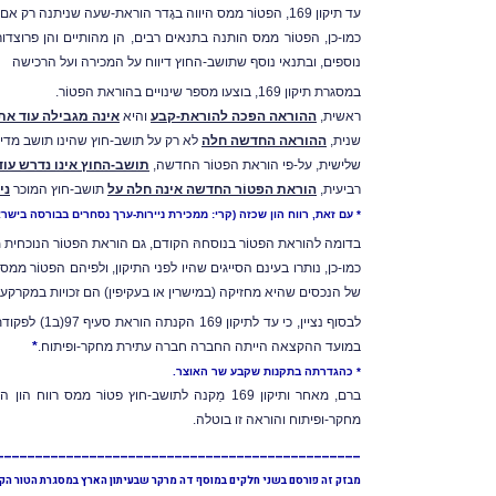
עד תיקון 169, הפטוֹר ממס היווה בגֶדר הוראת-שעה שניתנה רק אם ניירות-הערך נרכשו על-ידי תושב-החוץ בתקופה שבין 1.7.2005 לבין 31.12.2008.
כמו-כן, הפטוֹר ממס הותנה בתנאים רבים, הן מהותיים והן פרוצ
נוספים, ובתנאי נוסף שתושב-החוץ דיווח על המכירה ועל הרכישה
במסגרת תיקון 169, בוצעו מספר שינויים בהוראת הפטוֹר.
ראשית,
ההוראה הפכה להוראת-קבע
והיא
אינה מגבילה עוד את
שנית,
ההוראה החדשה חלה
לא רק על תושב-חוץ שהינו תושב מדי
שלישית, על-פי הוראת הפטוֹר החדשה,
תושב-החוץ אינו נדרש עוד
רביעית,
הוראת הפטוֹר החדשה אינה חלה על
תושב-חוץ המוכר
ני
* עם זאת, רווח הון שכזה (קרי: ממכירת ניירות-ערך נסחרים ב
בורסה בישר
בדומה להוראת הפטוֹר בנוסחהּ הקודם, גם הוראת הפטוֹר הנוכחית מ
כמו-כן, נותרו בעינם הסייגים שהיו לפני התיקון, ולפיהם הפטוֹר מ
של הנכסים שהיא מחזיקה (במישרין או בעקיפין) הם זכויות במקרקעין 
לבסוף נציין, כי עד לתיקון 169 הקנתה הוראת סעיף 97(ב1) לפקודת
במועד ההקצאה הייתה החברה חברה עתירת מחקר-ופיתוח.
*
* כהגדרתה בתקנות שקבע שר האוצר.
ברם, מאחר ותיקון 169 מַקנה לתושב-חוץ פטוֹר מ
מס רווח הון
הנו
מחקר-ופיתוח והוראה זו בוטלה.
_______________________________________________
מבזק זה פורסם בשני חלקים במוסף דה מרקר שבעיתון הארץ במסגרת הטור הקב