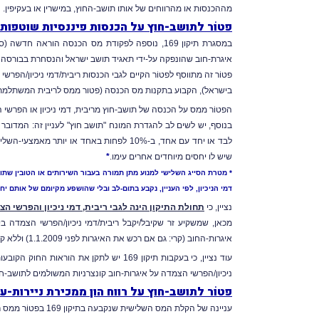
מההכנסות או מהרווחים של אותו תושב-החוץ, במישרין או בעקיפין.
פטוֹר לתושב-חוץ על הכנסות פיננסיות שוטפות
במסגרת תיקון 169, נוספה לפקודת
מס הכנסה
איגרת-חוב שהונפקה על-ידי תאגיד תושב ישראל והנסחרת בבורסה 
פטוֹר זה מתווסף לפטוֹר הקיים לגבי הכנסות ריבית/דמי ניכיון/הפרשי הצמדה שמק
בישראל
), הקבוע בתקנות
מס הכנסה
(פטור ממס לריבית המשתלמת על 
הפטוֹר מ
מס על הכנסה
של תושב-חוץ מריבית, דמי ניכיון או הפרש
בנוסף, יש לשים לב להגדרת המונח "תושב חוץ" לעניין זה: המדוב
לבד או יחד עם אחד, ב-10% לפחות באחד או יותר מאמצעי-השליטה) בתאגיד שהנפיק את האג"ח (
שיש לו יחסים מיוחדים אחרים עימו.
*
* מטרת הסייג השלישי למנוע מתן תמורה בעבור השירותים או הטובין שתו
דמי הניכיון, לפי העניין, נקבע בתום-לב ובלי שהושפע מקיומם של אותם יחס
נציין, כי
תחולת התיקון הינה לגבי ריבית, דמי ניכיון והפרשי הצמדה המשול
איגרות-החוב (קרי: גם אם רכש את האיגרות לפני 1.1.2009) וללא קשר למועד צבירת הריבית (קרי: גם אם הריבית נצברה בשנת-המס 2008).
עוד נציין, כי בעקבות תיקון 169 יש לתקן
ניכיון/הפרשי הצמדה על איגרות-חוב קונצרניות המשולמים לתושב-חוץ והפטו
פטוֹר לתושב-חוץ על רווח הון ממכירת ניירות-
עניינה של הקלת המס השלישית שנקבעה בתיקון 169 בפטוֹר מ
מס רו