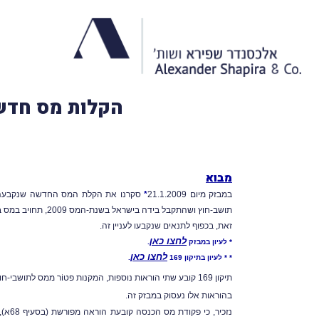
הקלות מס חדשות לתוש
מבוא
במבזק מיום 21.1.2009
*
סקרנו את הקלת המס החדשה שנקבעה לאחרונה 
תושב-חוץ ושהתקבל בידה בישראל בשנת-המס 2009, תחויב במס בשיעור 5% במקום 25%.
זאת, בכפוף לתנאים שנקבעו לעניין זה.
לחצו כאן
* לעיון במבזק
.
לחצו כאן
* * לעיון בתיקון 169
.
תיקון 169 קובע שתי הוראות נוספות, המקנות פטוֹר ממס לתושבי-חוץ על הכנסות פיננסיות שוטפות המשתלמות על איגרות-חוב קונצרניות נסחרות ועל רווח הון ממכירת נייר-ערך בלתי-נסחר.
בהוראות אלו נעסוק במבזק זה.
נזכיר, כי פקודת
מס הכנסה
קובעת הוראה מפורשת (בסעיף 68א), לפיה