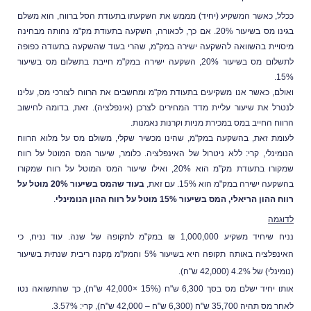
ל, כאשר המשקיע (יחיד) מממש את השקעתו בתעודת הסל ברווח, הוא משלם
בגינו מס בשיעור 20%. אם כך, לכאורה, השקעה בתעודת מק"מ נחותה מבחינה
ויית בהשוואה להשקעה ישירה במק"מ, שהרי בעוד שהשקעה בתעודה כפופה
לתשלום מס בשיעור 20%, השקעה ישירה במק"מ חייבת בתשלום מס בשיעור
1
לם, כאשר אנו משקיעים בתעודת מק"מ ומחשבים את הרווח לצורכי מס, עלינו
רל את שיעור עליית מדד המחירים לצרכן (אינפלציה). זאת, בדומה לחישוב
וח החייב במס במכירת מניות וקרנות נאמנות.
מת זאת, בהשקעה במק"מ, שהינו מכשיר שקלי, משולם מס על מלוא הרווח
מינלי, קרי: ללא ניטרול של האינפלציה. כלומר, שיעור המס המוטל על רווח
שמקורו בתעודת מק"מ הוא 20%, ואילו שיעור המס המוטל על רווח שמקורו
עה ישירה במק"מ הוא 15%. עם זאת,
בעוד שהמס בשיעור 20% מוטל על
ההון הריאלי, המס בשיעור 15% מוטל על רווח ההון הנומינלי
.
גמה
נניח שיחיד משקיע 1,000,000 ₪ במק"מ לתקופה של שנה. עוד נניח, כי
האינפלציה באותה תקופה היא בשיעור 5% והמק"מ מַקנה ריבית שנתית בשיעור
י) של 4.2% (42,000 ש"ח).
אותו יחיד ישלם מס בסך 6,300 ש"ח (15% ×42,000 ש"ח), כך שהתשואה נטו
ה 35,700 ש"ח (6,300 ש"ח – 42,000 ש"ח), קרי: 3.57%.