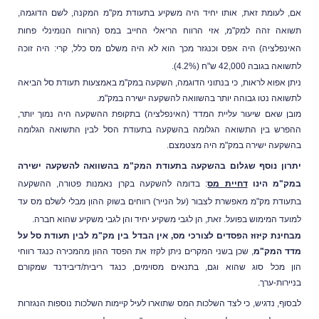
 לעומת זאת, אותו יחיד היה משקיע בתעודת מק"מ המקנה, לשם הדוגמה,
אה זהה למק"מ, אזי הרווח הריאלי החייב במס (הרווח הנומינלי פחות
נפלציה) היה אפס וכנגזר מכך הוא לא היה משלם מס כלל, קרי: היה זוכה
 בגובה 42,000 ש"ח (4.2%).
ן אפוא לראות, כי בנתוני הדוגמה, השקעה במק"מ באמצעות תעודת סל הביאה
ואה נטו גבוהה יותר בהשוואה להשקעה ישירה במק"מ.
ן שאם שיעור עליית המדד (האינפלציה) בתקופת ההשקעה היה נמוך יותר,
רש בין התשואה הגלומה בהשקעה בתעודת הסל לבין התשואה הגלומה
קעה ישירה במק"מ היה מצטמצם.
ון נוסף שגלום בהשקעה בתעודת המק"מ בהשוואה להשקעה ישירה
ק"מ הינו
דחיית מס
: בדומה להשקעה בקרן נאמנות פטורה, ההשקעה
ודת מק"מ מאפשרת לצבור (על הנייר) רווחים בשוק ההון מבלי לשלם מס עד
עד המימוש בפועל. זאת, הן לגבי משקיע יחיד והן לגבי משקיע שהוא חברה.
ינת קיזוז הפסדים לצורכי מס, אין הבדל בין מק"מ לבין תעודת סל על
ד המק"מ
, שכן בשני המקרים ניתן לקזז את הפסד ההון מהמכירה כנגד רווחי
 מכל סוג שהוא וגם, בתנאים מסוימים, כנגד ריבית/דיבידנד שמקורם
ירות-ערך.
וף, נדגיש, כי לצד השלכות המס שתוארו לעיל קיימות השלכות נוספות הנגזרות