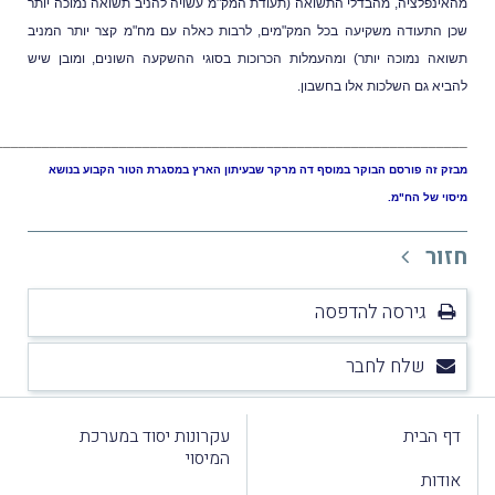
ינפלציה, מהבדלי התשואה (תעודת המק"מ עשויה להניב תשואה נמוכה יותר
הרשמה למבזקים
 התעודה משקיעה בכל המק"מים, לרבות כאלה עם מח"מ קצר יותר המניב
אה נמוכה יותר) ומהעמלות הכרוכות בסוגי ההשקעה השונים, ומובן שיש
יא גם השלכות אלו בחשבון.
________________________________________________________________
ק זה פורסם הבוקר במוסף דה מרקר שבעיתון הארץ במסגרת הטור הקבוע בנושא
וי של הח"מ.
ור
גירסה להדפסה
שלח לחבר
 הבית
עקרונות יסוד במערכת
המיסוי
דות