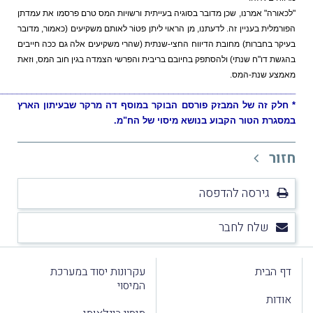
אורה" אמרנו, שכן מדובר בסוגיה בעייתית ורשויות המס טרם פרסמו את עמדתן
רמלית בעניין זה. לדעתנו, מן הראוי ליתן פטוֹר לאותם משקיעים (כאמור, מדובר
קר בחברות) מחובת הדיווח החצי-שנתית (שהרי משקיעים אלה גם ככה חייבים
שת דו"ח שנתי) ולהסתפק בחיובם בריבית והפרשי הצמדה בגין חוב המס, וזאת
צע שנת-המס.
________________________________________________________________
חלק זה של המבזק פורסם הבוקר במוסף דה מרקר שבעיתון הארץ
גרת הטור הקבוע בנושא מיסוי של הח"מ.
ור
גירסה להדפסה
שלח לחבר
 הבית
עקרונות יסוד במערכת
המיסוי
דות