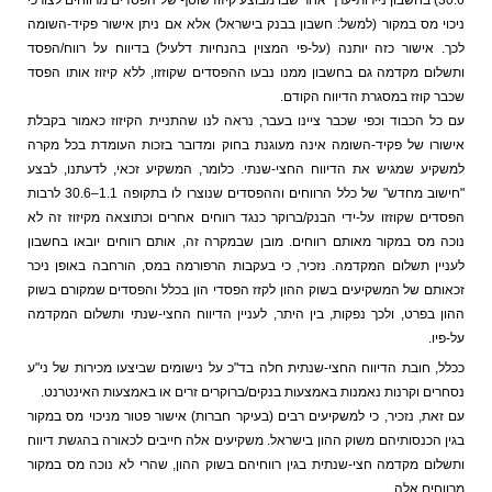
וי מס במקור (למשל: חשבון בבנק בישראל) אלא אם ניתן אישור פקיד-השומה
. אישור כזה יותנה (על-פי המצוין בהנחיות דלעיל) בדיווח על רווח/הפסד
לום מקדמה גם בחשבון ממנו נבעו ההפסדים שקוזזו, ללא קיזוז אותו הפסד
ר קוזז במסגרת הדיווח הקודם.
כל הכבוד וכפי שכבר ציינו בעבר, נראה לנו שהתניית הקיזוז כאמור בקבלת
ורו של פקיד-השומה אינה מעוגנת בחוק ומדובר בזכות העומדת בכל מקרה
קיע שמגיש את הדיווח החצי-שנתי. כלומר, המשקיע זכאי, לדעתנו, לבצע
"חישוב מחדש" של כלל הרווחים וההפסדים שנוצרו לו בתקופה 1.1–30.6 לרבות
דים שקוזזו על-ידי הבנק/ברוקר כנגד רווחים אחרים וכתוצאה מקיזוז זה לא
ה מס במקור מאותם רווחים. מובן שבמקרה זה, אותם רווחים יובאו בחשבון
יין תשלום המקדמה. נזכיר, כי בעקבות הרפורמה במס, הורחבה באופן ניכר
ותם של המשקיעים בשוק ההון לקזז הפסדי הון בכלל והפסדים שמקורם בשוק
ן בפרט, ולכך נפקות, בין היתר, לעניין הדיווח החצי-שנתי ותשלום המקדמה
פיו.
ל, חובת הדיווח החצי-שנתית חלה בד"כ על נישומים שביצעו מכירות של ני"ע
רים וקרנות נאמנות באמצעות בנקים/ברוקרים זרים או באמצעות האינטרנט.
זאת, נזכיר, כי למשקיעים רבים (בעיקר חברות) אישור פטור מניכוי מס במקור
ן הכנסותיהם משוק ההון בישראל. משקיעים אלה חייבים לכאורה בהגשת דיווח
לום מקדמה חצי-שנתית בגין רווחיהם בשוק ההון, שהרי לא נוכה מס במקור
וחים אלה.