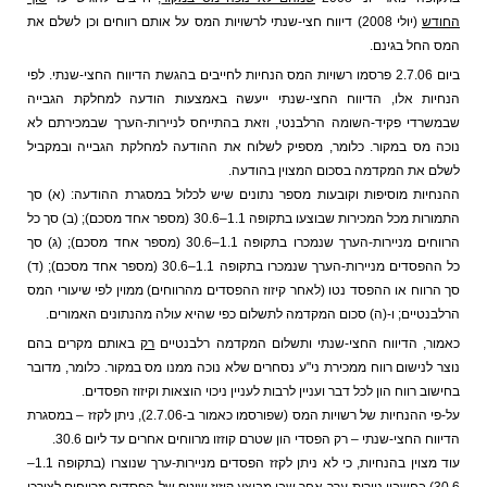
ודש
(יולי 2008) דיווח חצי-שנתי לרשויות המס על אותם רווחים וכן לשלם את
 החל בגינם.
ביום 2.7.06 פרסמו רשויות המס הנחיות לחייבים בהגשת הדיווח החצי-שנתי. לפי
יות אלו, הדיווח החצי-שנתי ייעשה באמצעות הודעה למחלקת הגבייה
שרדי פקיד-השומה הרלבנטי, וזאת בהתייחס לניירות-הערך שבמכירתם לא
ה מס במקור. כלומר, מספיק לשלוח את ההודעה למחלקת הגבייה ובמקביל
ם את המקדמה בסכום המצוין בהודעה.
חיות מוסיפות וקובעות מספר נתונים שיש לכלול במסגרת ההודעה: (א) סך
התמורות מכל המכירות שבוצעו בתקופה 1.1–30.6 (מספר אחד מסכם); (ב) סך כל
הרווחים מניירות-הערך שנמכרו בתקופה 1.1–30.6 (מספר אחד מסכם); (ג) סך
כל ההפסדים מניירות-הערך שנמכרו בתקופה 1.1–30.6 (מספר אחד מסכם); (ד)
הרווח או ההפסד נטו (לאחר קיזוז ההפסדים מהרווחים) ממוין לפי שיעורי המס
בנטיים; ו-(ה) סכום המקדמה לתשלום כפי שהיא עולה מהנתונים האמורים.
ור, הדיווח החצי-שנתי ותשלום המקדמה רלבנטיים
רק
באותם מקרים בהם
ר לנישום רווח ממכירת ני"ע נסחרים שלא נוכה ממנו מס במקור. כלומר, מדובר
שוב רווח הון לכל דבר ועניין לרבות לעניין ניכוי הוצאות וקיזוז הפסדים.
על-פי ההנחיות של רשויות המס (שפורסמו כאמור ב-2.7.06), ניתן לקזז – במסגרת
ווח החצי-שנתי – רק הפסדי הון שטרם קוזזו מרווחים אחרים עד ליום 30.6.
עוד מצוין בהנחיות, כי לא ניתן לקזז הפסדים מניירות-ערך שנוצרו (בתקופה 1.1–
30.6) בחשבון ניירות-ערך אחר שבו מבוצע קיזוז שוטף של הפסדים מרווחים לצורכי