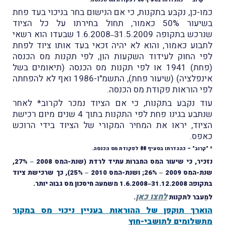
ו-כן, נקבע בתקנות, כי אם הנישום בחר בניכוי בעד פחת
בשיעור 50% כאמור, תחול בחירתו על כל הציוד
כש בתקופה 31.5.2009
1.6.2008 שבעדו הוא רשאי
–
בוע כאמור, והוא לא יהיה זכאי בעד אותו ציוד לפחת
י החוק לעידוד השקעות הון, לפי תקנות מס הכנסה
(פחת) 1941 או לפי תקנות מס הכנסה (תיאומים בשל
אינפלציה) (שיעור פחת), התשמ"ו-1986 ואף לא להפחתה
י הוראות פקודת מס הכנסה.
ד נקבע בתקנות, כי אם הציוד נמכר לקרוב* לאחר
שנתבע בגינו פחת לפי התקנות בתוך 4 שנים מיום רכישת
יוד, יראו את המחיר המקורי של הציוד בידי הרוכש
פס.
וב" – כהגדרתו בסעיף 88 לפקודת מס הכנסה.
יר, כי שיעור המס החברות עתיד לרדת (שנת-המס 2008
27%,
–
-המס 2009
26%; ושנת-המס 2010
25%), כך שרכישת ציוד
–
–
ה 31.12.2008
1.6.2008 משמעה חיסכון מס גבוה יותר.
–
לחצו כאן
עבר לתקנות
.
ארך תוקפן של ההוראות בעניין ניכוי מס במקור
שלומים לתושבי-חוץ