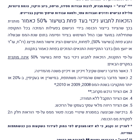
 "בניה" – הקמת מבנים, לרבות עבודות חפירה, הריסה, ביוב וניקוז, הנחת צינורות,
לת כבישים ודרכים ועבודות עפר, ולמעט עבודות שיפוץ ותיקון בבניינים.
אות לתבוע ניכוי בעד פחת בשיעור 50% כאמור
מותנית
 שהציוד בייצור הכנסה בידי הנישום בפעילות המזכה בכל התקופה
ילתה במועד שבו הֵחל השימוש בציוד וסיומה בתום שנת-המס שבשלהּ
נתבע פחת (בשיעור 50%), לפחות, והנישום הציג אישור מאת מיַיצג (רו"ח, עו"ד
יועץ מס) בדבר התקיימות התנאים המזכים בפחת כאמור בתקנות.
פי התקנות, הזכאות לתבוע ניכוי בעד פחת בשיעור 50%
אינה מוקנית
רים הבאים:
2. כאשר מדובר בנישום שהמדינה משתתפת, במישרין או בעקיפין, ב-20% או
מתקציבו בשנת-המס 2008, 2009 או 2010;*
6. ברכישה שבוצעה במסגרת שינויי מבנה פטוּר ממס על-פי הוראות חלק ה2
ודת מס הכנסה.
עניין זה נקבע, כי לא יראו מענקים לפי החוק לעידוד השקעות הון כהשתתפות
ינה.
רוב" – כהגדרתו בסעיף 88 לפקודת מס הכנסה.