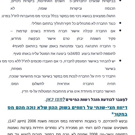
בביקורות
שנערכו
לחברות
ב-5
השנים
האחרונות, ביקורות
ניכויים,
הכנסה
וביקורות
שומה, לא
התגלו
ממצאים
בנושא
ניכוי
מס
במקור
בכלל
ובניכוי
מס
מהעברות
לחו
"
ל
בפרט
.
כנגד
החברה
לא
מתנהלים
כל
חקירה
/
הליך
בתחום
הפלילי
.
אם
החברה
קיבלה
אישור
חברה
מיוחדת
בשנים
קודמות
–
פקיד
השומה
יבחן
טרם
אישור הבקשה
מחדש,
כי
החברה
התנהגה
בעבר
ומתנהגת
באופן
שוטף
בהתאם
לסעיף
4
לתוספת להוראת
ביצוע
34/93
וכי
ביצעה
את
המוטל
עליה
באותו
סעיף
.
יש
להבהיר
באישור
המונפק
לחברה,
כי
אם
הועברו
סכומים
לחו
"
ל
ללא
ניכוי
מס
או
בניכוי
בשיעור
מופחת,
ויתברר
כי
היה
על
החברה
לנכות
מס
במקור
בשיעור
גבוה
מהשיעור
שנוכה
,
תהיה
החברה
אחראית
לתשלום
המס
.
האישור
כחברה
מיוחדת
אינו
גורע
מהחובות
המוטלות
על-פי
הדין
.
לחצו כאן
עבר להודעת מנהל רשות המיסים
.
הרשמה למבזקים
ווח חצי-שנתי על רווחים בשוק ההון שלא נוכה מהם מס
קור
*
נבקש להזכירכם, כי בעקבות הרפורמה במס הכנסה משנת 2006 (תיקון 147),
יעים שנוצרו להם רווחי הון ממכירת ני"ע נסחרים ויחידות בקרנות נאמנות
פה ינואר–יוני 2008
שמהם לא נוכה מס במקור
, חייבים להגיש עד
סוף