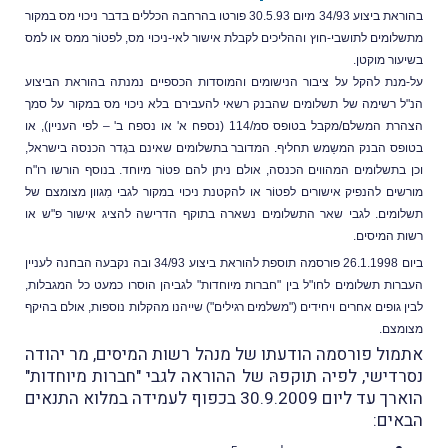
בהוראת ביצוע 34/93 מיום 30.5.93 פורטו בהרחבה הכללים בדבר ניכוי מס במקור
לומים לתושבי-חוץ וההליכים לקבלת אישור לאי-ניכוי מס, לפטוֹר ממס או למס
עור מוקטן.
מנת להקל על ציבור הנישומים והמוסדות הכספיים נמנתה בהוראת הביצוע
ל רשימה של תשלומים שהבנק רשאי להעבירם בלא ניכוי מס במקור על סמך
הצהרת המשלם/מקבל בטופס סמ/114 (נספח א' או נספח ב' – לפי העניין), או
פס הבנק המשַמש תחליף. המדובר בתשלומים שאינם בגֶדר הכנסה בישראל,
 בתשלומים המהווים הכנסה, אולם ניתן להם פטוֹר מיוחד. בנוסף הורשו רו"ח
שים להנפיק אישורים לפטוֹר או להקטנת ניכוי במקור לגבי מִגוון מצומצם של
ומים. לגבי שאר התשלומים נשארה בתוקף הדרישה להציג אישור פ"ש או
ת המיסים.
ביום 26.1.1998 פורסמה תוספת להוראת ביצוע 34/93 ובה נקבעה הבחנה לעניין
רות תשלומים לחו"ל בין "חברות מיוחדות" לגביהן הוסרו כמעט כל המגבלות,
ן גופים אחרים ויחידים ("משלמים רגילים") שייהנו מהקלות נוספות, אולם בהיקף
מצם.
מול פורסמה הודעתו של מנהל רשות המיסים, מר יהודה
רדישי, לפיה תוקפהּ של ההוראה לגבי "חברות מיוחדות"
הוארך עד ליום 30.9.2009 בכפוף לעמידה במלוא התנאים
אים: