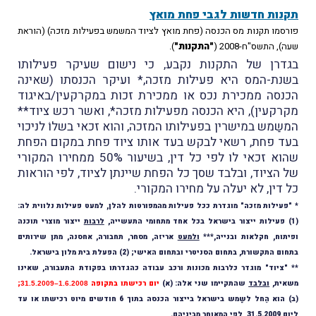
נות חדשות לגבי פחת מואץ
סמו תקנות מס הכנסה (פחת מואץ לציוד המשמש בפעילות מזכה) (הוראת
, התשס"ח-2008 (
"התקנות"
).
דרן של התקנות נקבע, כי נישום שעיקר פעילותו
נת-המס היא פעילות מזכה,* ועיקר הכנסתו (שאינה
נסה ממכירת נכס או ממכירת זכות במקרקעין/באיגוד
רקעין), היא הכנסה מפעילות מזכה*, ואשר רכש ציוד**
שַמש במישרין בפעילותו המזכה, והוא זכאי בשלוֹ לניכוי
ד פחת, רשאי לבקש בעד אותו ציוד פחת במקום הפחת
שהוא זכאי לו לפי כל דין, בשיעור 50% ממחירו המקורי
 הציוד, ובלבד שסך כל הפחת שיינתן לציוד, לפי הוראות
 דין, לא יעלה על מחירו המקורי.
פעילות מזכה" מוגדרת ככל פעילות מהמפורטות להלן, למעט פעילות נלווית לה:
לרבות
ייצור מוצרי תוכנה
תוח, חקלאות ובנייה,***
ולמעט
אריזה, מסחר, תחבורה, אחסנה, מתן שירותים
ם התקשורת, בתחום הסניטרי ובתחום האישי; (2) הפעלת בית מלון בישראל.
"ציוד" מוגדר כלרבות מכונות ורכב עבודה כהגדרתו בפקודת התעבורה, שאינו
ית,
ובלבד
שהתקיימו שני אלה: (א)
יום רכישתו
בתקופה
;
1.6.200
8–31.5.2009
(ב) הוא הֵחל לשַמש בישראל בייצור הכנסה בתוך 6 חודשים מיוט רכישתו או עד
המאוחר מביניהם.