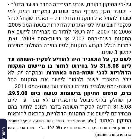
על-פי התיקון הקודם, שנבע מהירידה החדה בשער הדולר -
- וכנגזר מכך, בעודף המס שנגרם, במקרים רבים, למי
שבחר להחיל את התקנות הדולריות -- תאגיד שהֵחל לנהל
פנקסי חשבונותיו לפי התקנות הדולריות בשנת-המס 2005,
2006 או 2007, היה רשאי לחזור בו מבחירתו ליישם את
התקנות בשנת-המס 2007 או בשנת-המס 2008. זאת,
למרות הכּלל הקבוע בתקנות, לפיו בחירה בהחלתן מחייבת
למשך 3 שנים.
לשם כך, על התאגיד היה להודיע לפקיד-השומה עד
ליום 31.5.08 על בחירתו לחזור בו מיישום התקנות
הדולריות לגבי שנות-המס האמורות
, ובמקרה זה, לא
יוכל התאגיד לשוב ולבחור ליישם את התקנות החֵל
משנת-המס שלגבּיה חזר בו כאמור ועד שנת-המס 2011.
ברם, פרסום התיקון ברשומות נעשה ביום 29.5.08
,
כך שחלק בלתי-מבוטל מהתאגידים לא מסר עד ליום
31.5.08 הודעה לפקיד-השומה בדבר רצונם לחזור בהם
מבחירתם ליישם את התקנות הדולריות, בהתאם להוראות
התיקון האמור (
חלק מהתאגידים בחרו לתת הודעה לפקיד-השומה
בהסתמך על נוסח התיקון כפי שנחתם ביום 19.3.08 על-ידי שר האוצר, וזאת
טרם פרסומו ברשומות).