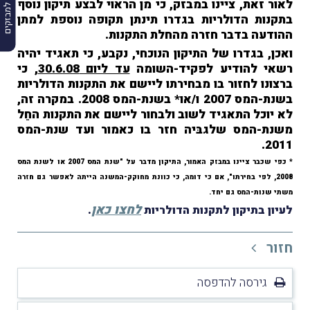
הרשמה למבזקים
לאור זאת, ציינו במבזק, כי מן הראוי לבצע תיקון נוסף
בתקנות הדולריות בגדרו תינתן תקופה נוספת למתן
ההודעה בדבר חזרה מהחלת התקנות.
ואכן, בגדרו של התיקון הנוכחי, נקבע, כי תאגיד יהיה
רשאי להודיע לפקיד-השומה
עד ליום 30.6.08
, כי
ברצונו
לחזור בו מבחירתו ליישם את התקנות הדולריות
בשנת-המס 2007 ו/או* בשנת-המס 2008. במקרה זה,
לא יוכל התאגיד לשוב ולבחור ליישם את התקנות החֵל
משנת-המס שלגבּיה חזר בו כאמור ועד שנת-המס
2011.
* כפי שכבר ציינו במבזק האמור, התיקון מדבר על "שנת המס 2007 או לשנת המס
2008, לפי בחירתו", אם כי דומה, כי כוונת מחוקק-המשנה הייתה לאפשר גם חזרה
משתי שנות-המס גם יחד.
לחצו כאן
לעיון בתיקון לתקנות הדולריות
.
חזור
גירסה להדפסה