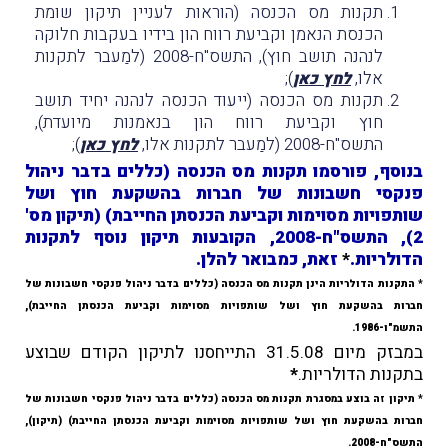
תקנות מס הכנסה (הוראות לעניין תיקון שומת
הכנסת הנאמן וקביעת רווח הון בידיו בעקבות חלוקה
לנהנה תושב חוץ), התשס"ח-2008 (למַעבר לתקנות
אלו,
);
לחץ כאן
תקנות מס הכנסה (ייעוד הכנסה לנהנה יחיד תושב
חוץ וקביעת רווח הון בנאמנות מיועדת),
התשס"ח-2008 (למַעבר לתקנות אלו,
);
לחץ כאן
בנוסף, פורסמו תקנות מס הכנסה (כללים בדבר ניהול
פנקסי חשבונות של חברות בהשקעת חוץ ושל
שותפויות מסוימות וקביעת הכנסתן החייבת) (תיקון מס'
2), התשס"ח-2008, הקובעות תיקון נוסף לתקנות
הדולריות.
*
זאת, כמבואר להלן.
* התקנות הדולריות הינן תקנות מס הכנסה (כללים בדבר ניהול פנקסי חשבונות של
חברות בהשקעת חוץ ושל שותפויות מסוימות וקביעת הכנסתן החייבת),
התשמ"ו-1986.
במבזק מיום 31.5.08 התייחסנו לתיקון הקודם שבוצע
בתקנות הדולריות.
*
*
תיקון זה
בוצע במסגרת תקנות מס הכנסה (כללים בדבר ניהול פנקסי חשבונות של
חברות בהשקעת חוץ ושל שותפויות מסוימות וקביעת הכנסתן החייבת) (תיקון),
התשס"ח-2008.