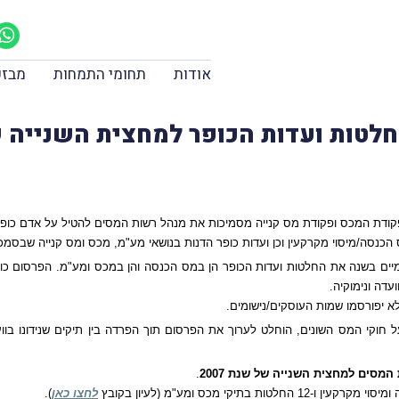
אודות
תחומי התמחות
מבזק
לטות ועדות הכופר למחצית השנייה של ש
קודת המכס ופקודת מס קנייה מסמיכות את מנהל רשות המסים להטיל על אדם כופר 
הכנסה/מיסוי מקרקעין וכן ועדות כופר הדנות בנושאי מע"מ, מכס ומס קנייה שבסמכ
 בשנה את החלטות ועדות הכופר הן במס הכנסה והן במכס ומע"מ. הפרסום כול
עדה ונימוקיה.
א יפורסמו שמות העוסקים/נישומים.
 חוקי המס השונים, הוחלט לערוך את הפרסום תוך הפרדה בין תיקים שנידונו בווע
מסים למחצית השנייה של שנת 2007
.
לחצו כאן
).