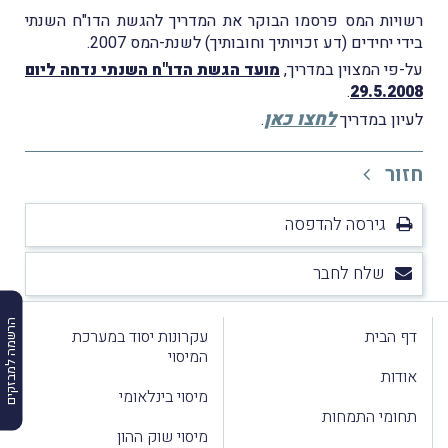
רשויות המס פרסמו הבוקר את המדריך להגשת הדו"ח השנתי
בידי יחידים (דע זכויותיך וחובותיך) לשנת-המס 2007.
על-פי המצוין במדריך,
מועד הגשת הדו"ח השנתי נדחה ליום
.
29.5.2008
לחצו כאן
לעיון במדריך
.
חזור
גירסה להדפסה
שלח לחבר
הרשמה למבזקים
דף הבית
עקרונות יסוד במערכת
המיסוי
אודות
מיסוי בינלאומי
תחומי התמחות
מיסוי שוק ההון