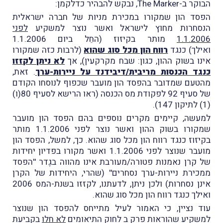
הבוקר ב-The Marker, נבקש להבהיר כדלקמן:
הפסד הון שמקורו במכירת מניות של חברה ישראלית
הנסחרות מחוץ לישראל ואשר נוצר למשקיע
לפני
1.1.2006
מותר בקיזוז (החֵל ביום 1.1.2006
ואילך) כנגד
רווח הון
מכל סוג שהוא
(לרבות כזה שמקורו
אינו בשוק ההון, כגון: שבח מקרקעין), אך
לא ניתן
לקזזו
כנגד הכנסות מריבית/דיבידנד על ניירות-ערך
. זאת,
מהטעם שמדובר בהפסד הון מועבר שכפוף לנוסחו הקודם
של סעיף 92 לפקודת מס הכנסה (ראו הרישא לסעיף 80(ו)
(1) לתיקון 147).
למעשה, קיימים מקרים נוספים בהם הפסד הון מועבר
שמקורו בשוק ההון ואשר נוצר לפני 1.1.2006 מותר
בקיזוז כנגד רווח הון מכל סוג שהוא. כך, למשל, הפסד הון
מועבר שנוצר לפני 1.1.2006 ואשר מקורו בפדיון יחידות
של קרן נאמנות פטורה/מעורבת אינו מהווה בגֶדר ''הפסד
ממכירת ניירות-ערך נסחרים'' (שהרי, היחידות של הקרן
אינן נסחרות) ולכן ניתן, לדעתנו, לקזזו בשנת-המס 2006
ואילך כנגד רווח הון מכל סוג שהוא.
עוד נציין, כי האמור לעיל מתייחס להפסד הון שנוצר
למשקיע שהוראות פרק ב לחוק התיאומים
לא חלו
בקביעת