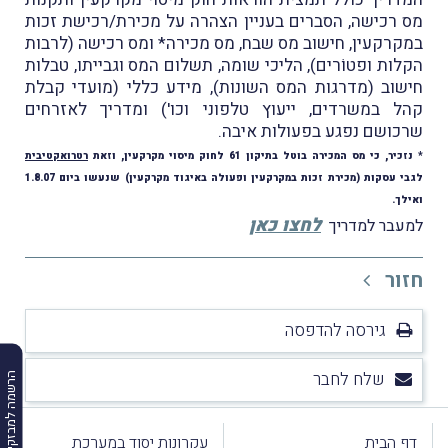
מס רכישה, הסברים בעניין הצהרה על מכירת/רכישת זכות
במקרקעין, חישוב מס שבח, מס מכירה* ומס רכישה (לרבות
הקלות ופטוֹרים), הליכי שומה, תשלום המס וגבייתו, טבלות
חישוב (מדרגות המס השונות), מידע כללי (מועדי קבלת
קהל במשרדים, ייעוץ טלפוני וכו') ומדריך לאזרחים
שרכושם נפגע בפעולות איבה.
* נזכיר, כי מס המכירה בוטל בתיקון 61 לחוק מיסוי מקרקעין, וזאת
רטרואקטיבית
לגבי עסקות (מכירת זכות במקרקעין ופעולה באיגוד מקרקעין) שנעשו ביום 1.8.07
ואילך.
לחצו כאן
למעבר למדריך
חזור
גירסה להדפסה
שלח לחבר
הרשמה למבזקים
דף הבית
עקרונות יסוד במערכת