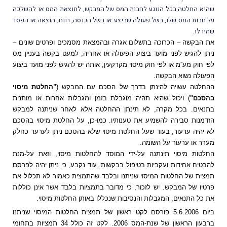
שהיא החלטה בכל הנוגע לחבות המס של המבקש, לתוצאת המס או להשלכה
על חבות המס שלוֹ, בשל פעולה שביצע או בשל הכנסה, רווח, הוֹצאה או הפסד
שהיו לו.
את הבקשה – הכרוכה בתשלום אגרה ובהמצאת מסמכים ופרטים שונים –
ניתן להגיש לפני מועד ביצוע הפעולה או אחריה, למעט בקשה בעניין מס
לפי חוק מע''מ או לפי חוק מיסוי מקרקעין, אותה יש להגיש לפני מועד ביצוע
הפעולה נשוא הבקשה.
ההחלטה עשויה להינתן בדרך של הסכם עם המבקש (
"החלטת מיסוי
בהסכם"
) ויכול שהיא תהיה מוגבלת בזמן ומגבלות אחרות או מותנית
בתנאים. בכל מקרה, לא תינתן ההחלטה אלא לאחר שניתנה למבקש
הזדמנות סבירה להשמיע את טענותיו. כמו-כן, על החלטת מיסוי בהסכם
לא יהיה ערעור, בעוד שעל החלטת מיסוי שלא בהסכם ניתן לערער כחלק
מערר או ערעור על השומה.
החלטות מיסוי תינתנה על-ידי המוסד להחלטות מיסוי, וזאת על-מנת
להבטיח אחידות ועקביות בטיפול בבקשות. עוד נקבע, כי ניתן יהיה לפרסם
תמצית של החלטות המיסוי שניתנו ובלבד שהתמצית כאמור לא תכלול את
פרטיו של המבקש. יש לזכור, כי מדובר בתמציות בלבד אשר אינן כוללות
את כל התנאים, המגבלות והנסיבות שנכללו באותן החלטות מיסוי.
ביום 5.6.2006 פורסם לקט ראשון של תמצית החלטות המיסוי שניתנו
ברבעון הראשון של שנת-המס 2006. לקט זה כולל 34 תמציות בתחומי