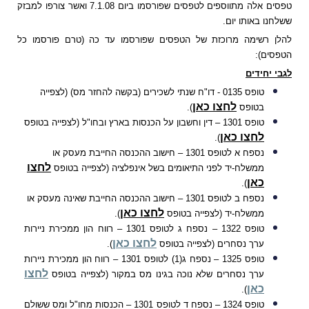
טפסים אלה מתווספים לטפסים שפורסמו ביום 7.1.08 ואשר צורפו למבזק
ששלחנו באותו יום.
להלן רשימה מרוכזת של הטפסים שפורסמו עד כה (טרם פורסמו כל
הטפסים):
לגבי יחידים
טופס 0135 - דו"ח שנתי לשכירים (בקשה להחזר מס) (לצפייה
לחצו כאן
בטופס
).
טופס 1301
– דין וחשבון על הכנסות בארץ ובחו"ל (לצפייה בטופס
לחצו כאן
).
נספח א לטופס 1301 – חישוב ההכנסה החייבת מעסק או
לחצו
ממשלח-יד לפני התיאומים בשל אינפלציה (לצפייה בטופס
כאן
).
נספח ב לטופס 1301 – חישוב ההכנסה החייבת שאינה מעסק או
לחצו כאן
ממשלח-יד (לצפייה בטופס
).
טופס 1322 –
נספח ג לטופס 1301 – רווח הון ממכירת ניירות
לחצו כאן
ערך נסחרים (לצפייה בטופס
).
טופס 1325 –
נספח ג(1) לטופס 1301 – רווח הון ממכירת ניירות
לחצו
ערך נסחרים שלא נוכה בגינו מס במקור (לצפייה בטופס
כאן
).
טופס 1324 – נספח ד לטופס 1301 – הכנסות מחו"ל ומס ששולם