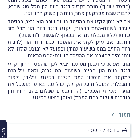
(הפסד שוטף) מותר בקיזוז כנגד רווח הון מכל סוג שהוא,
לרבות שבח מקרקעין אחר, רווח הון בשוק ההון וכו'.
אם לא ניתן לקזז את ההפסד בשנה שבהּ הוא נוצר, ההפסד
יועבר לשנות-המס הבאות, ויקוזז כנגד רווח הון מכל סוג
שהוא (ללא מגבלת זמן אך בכפוף להגשת דו"ח שנתי).
ויודגש: אם ניתן לקזז את ההפסד כנגד רווח הון (לרבות
רווח החייב במס בשיעור נמוך) ובפועל לא יבוצע קיזוז, לא
ניתן יהיה להעביר את ההפסד לשנות-המס הבאות.
מובן אפוא, כי תכנון מס נכון יביא לכך שהפסד ההון יקוזז
כנגד רווח הון החייב בשיעור מס גבוה, וזאת על-מנת
למקסם את חיסכון המס הגלום בקיזוז. על-כן, ולאור
המגבלות המוטלות על הקיזוז, יש לתכנן באופן מושכל את
מועד מכירת הנכסים (הן הנכסים שגלום בהם רווח והן
הנכסים שגלום בהם הפסד) ואופן ביצוע הקיזוז.
חזור
גירסה להדפסה