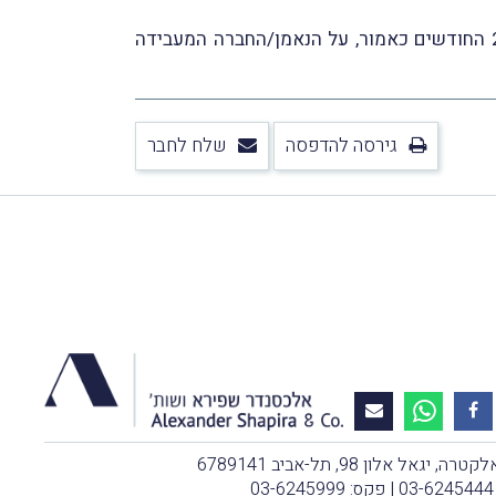
היה והאופציות/מניות המימוש תימכרנה (למעט מכירה שלא מרצון) לצד שלישי או תועברנה לעובד לפני תום 24 החודשים כאמור, על הנאמן/החברה המעבידה
גירסה להדפסה
שלח לחבר
, יגאל אלון 98, תל-אביב 6789141
03-6245444
| פקס: 03-6245999