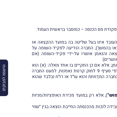
עובד אינו בעל שליטה בה במועד ההקצאה או
ראו בהמשך); החברה הודיעה לפקיד-השומה על
הקצאה; (ג) תוכנית ההקצאה והנאמן אושרו על-ידי פקיד-השומה (אם
ובדים), תשס"ג-2003, אדם לא יאושר לעניין זה כנאמן, אלא אם כן התקיים בו אחד מאלה: (א) הוא
הרשמה למבזקים
עו"ד או רו"ח או חברה בערבות בלתי-מוגבלת שכל בעלי מניותיה הם ע"ד או רו"ח, או כל הרשאי לשַמש נאמן לפי סעיף 9 לחוק קרנות נאמנות, למעט החברה
רה המדַווחת והוא עו"ד או רו"ח ובלבד שהוא
מוש"
), אלא רק במועד מכירת האופציות/מניות
בידה לנכות מהכנסתה החייבת הוֹצאה בגין "שווי