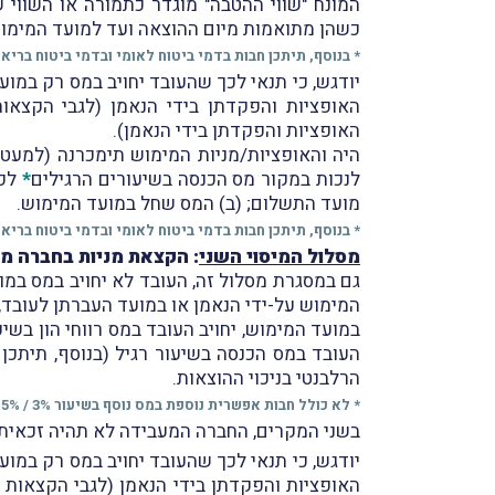
המונח "שווי ההטבה" מוגדר כתמורה או השווי 
כשהן מתואמות מיום ההוצאה ועד למועד המימוש
* בנוסף, תיתכן חבות בדמי ביטוח לאומי ובדמי ביטוח בריאו
האופציות והפקדתן בידי הנאמן).
לנכות במקור מס הכנסה בשיעורים הרגילים
*
לפי
מועד התשלום; (ב) המס שחל במועד המימוש.
* בנוסף, תיתכן חבות בדמי ביטוח לאומי ובדמי ביטוח בריאו
מסלול המיסוי השני
: הקצאת מניות בחברה מע
גם במסגרת מסלול זה, העובד לא יחויב במס במו
המימוש על-ידי הנאמן או במועד העברתן לעובד,
במועד המימוש, יחויב העובד במס רווחי הון בשיעור %
העובד במס הכנסה בשיעור רגיל (בנוסף, תיתכן 
הרלבנטי בניכוי ההוצאות.
* לא כולל חבות אפשרית נוספת במס נוסף בשיעור 3% / 5%.
בשני המקרים, החברה המעבידה לא תהיה זכאית לנַ