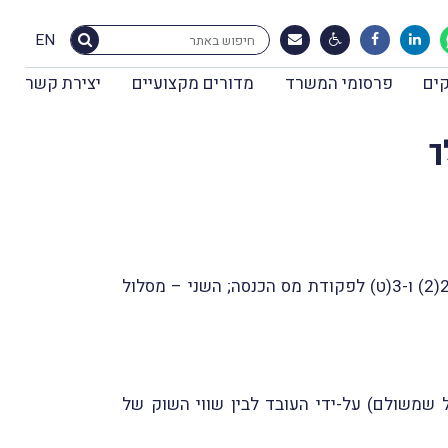
EN
ים
פרסומי המשרד
מדורים מקצועיים
יצירת קשר
קיימים שני מסלולים עיקריים לחיוב במס בגין הקצאת אופציות לעובדים: האחד – המסלול "הרגיל" לפי סעיפים 2(2) ו-3(ט) לפקודת מס הכנסה; השני – מסלול
 שמשולם) על-ידי העובד לבין שווי השוק של