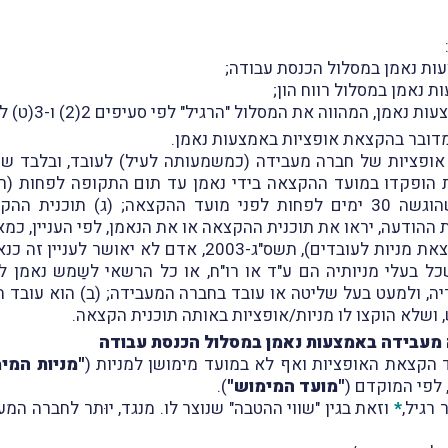
ת נאמן במסלול הכנסת עבודה;
נאמן במסלול רווח הון;
ול "הרגיל" לפי סעיפים 2(2) ו-3(ט) לפקודת מס הכנסה – כמוסבר בראשית העמוד.
מדובר בהקצאת אופציות באמצעות נאמן.
ופציות של חברה מעבידה (כמשמעותה לעיל) לעובד, ובלבד שה
ות הופקדו במועד ההקצאה בידי נאמן עד תום התקופה לפחות (
בחירתה במסגרת בקשתה לאישור התוכנית, שהוגשה 30 ימים לפחות לפני מועד ה
יצוין, כי על-פי כללי מס הכנסה (הקלות מס בהקצאת מניות לע
, ולמעט בעל שליטה או עובד בחברה המעבידה; (ב) הוא עובד החב
 ושלא הוקצו לו מניות/אופציות באותה תוכנית הקצאה.
 מעבידה באמצעות נאמן במסלול הכנסת עבודה
 הקצאת האופציות ואף לא במועד מימושן למניות (
"מניות המי
 לפי המוקדם (
"מועד המימוש"
).
רגיל,
*
וזאת בגין "שווי ההטבה" שנוצר לו. מנגד, יוּתר לחברה המע