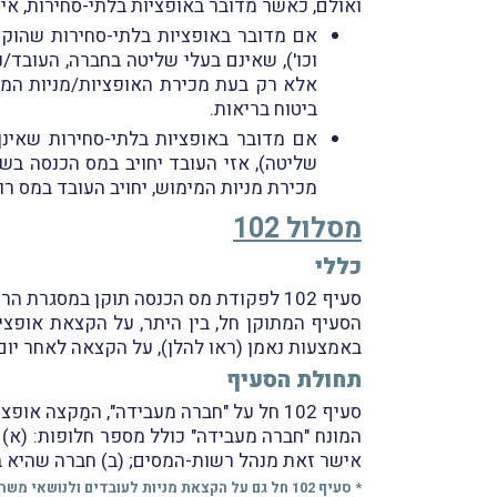
ואולם, כאשר מדובר באופציות בלתי-סחירות, איר
אם מדובר באופציות בלתי-סחירות שהוקצו
וכו'), שאינם בעלי שליטה בחברה, העובד
אלא רק בעת מכירת האופציות/מניות המימו
ביטוח בריאות.
אם מדובר באופציות בלתי-סחירות שאינן
שליטה), אזי העובד יחויב במס הכנסה בשי
מכירת מניות המימוש, יחויב העובד במס רוו
מסלול 102
כללי
סעיף 102 לפקודת מס הכנסה תוקן במסגרת הרפורמה במס הכנסה.
באמצעות נאמן (ראו להלן), על הקצאה לאחר יום 1.1.2003
תחולת הסעיף
סעיף 102 חל על "חברה מעבידה", המַקצה אופציות לעובדים ולנושאי משרה (ובכלל זאת דירקטור, מנכ"ל, סמנכ"ל וכו'), ובלבד שהם אינם בעלי שליטה בחברה.
המונח "חברה מעבידה" כולל מספר חלופות: (א
אישר זאת מנהל רשות-המסים; (ב) חברה שהיא 
* סעיף 102 חל גם על הקצאת מניות לעובדים ולנושאי משרה, אך ענייננו בהקצאת אופציות. בהתאם, ולשם הנוחות, הדיון שלהלן יתייחס להקצאת אופציות לעובדים.