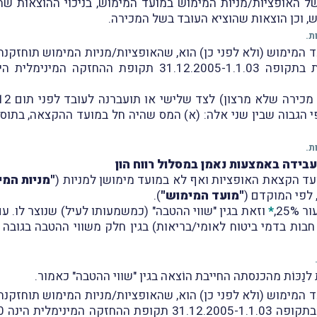
של האופציות/מניות המימוש במועד המימוש, בניכוי ההוצאות ש
, וכן הוצאות שהוציא העובד בשל המכירה.
ת.
 הגבוה שבין שני אלה: (א) המס שהיה חל במועד ההקצאה, בתו
ת.
בידה באמצעות נאמן במסלול רווח הון
עד הקצאת האופציות ואף לא במועד מימושן למניות (
"מניות המי
 לפי המוקדם (
"מועד המימוש"
).
25,
*
וזאת בגין "שווי ההטבה" (כמשמעותו לעיל) שנוצר לו. ע
חבות בדמי ביטוח לאומי/בריאות) בגין חלק משווי ההטבה בגובה 
כּוֹת מהכנסתה החייבת הוֹצאה בגין "שווי ההטבה" כאמור.