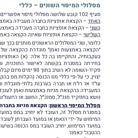
מסלולי המיסוי השונים – כללי
סעיף 102 קובע שלושה מסלולי מיסוי אפשריים:
האחד
– הקצאת אופציות בחברה מעבידה באמצעו
השני
– הקצאת אופציות בחברה מעבידה באמצעות 
השלישי
– הקצאת אופציות שאינה הקצאה באמצעות נאמן, המהווה את המסל
כלומר, שני המסלולים הראשונים מותנים בכך ש
"הקצאה באמצעות נאמן" מוגדרת כהקצאה של א
בעקבותיה, והתקיימו בה כל אלה: (א) האופצי
פקיד-השומה לא השיב בתוך 90 ימים מיום קבלת ההודעה, יראו את תוכנית ההקצאה או את הנאמן, לפי העניין, כמאושרים).
המעבידה בהקצאת מניות באמצעות נאמן לעובדיה
נושא בתפקיד מנכ"ל, סמנכ"ל, החשב או היועמ"ש,
מסלול המיסוי הראשון
: הקצאת מניות בחברה
במסגרת מסלול זה, העובד לא יחויב במס במועד
המימוש על-ידי הנאמן או במועד העברתן לעובד,
במועד המימוש, יחויב העובד במס הכנסה בשיעור 
ההטבה" כאמור.