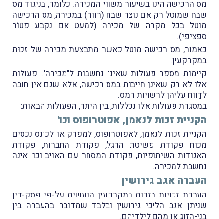
מס הרכישה הינו בשיעור משווי המכירה. כלומר, בניגוד מס
שבח שמוטל רק אם נוצר שבח (רווח) במכירה, מס הרכישה
מוטל בכל מקרה של מכירה (למעט אם נקבע פטוֹר
ספציפי).
כאמור, מס רכישה מוטל כאשר מתבצעת מכירה של זכוּת
במקרקעין.
קיימות מספר פעולות שאינן נחשבות ל"מכירה". פעולות
אלו לא רק שאינן חייבות במס רכישה, אלא שגם אין חובה
לדַווח עליהן לרשויות המס.
במסגרת פעולות אלו נכללות, בין היתר, הפעולות הבאות:
הקניית זכות לנאמן, אפוטרופוס וכו'
הקניית זכות לנאמן, לאפוטרופוס, למפרק או לכונס נכסים
מכוח פקודת פשיטת הרגל, פקודת החברות, פקודת
האגודות השיתופיות, פקודת המסחר עם האויב וכו' אינה
נחשבת למכירה.
העברה אגב גירושין
העברת זכויות בזכוּת במקרקעין הנעשית על-פי פסק-דין
שניתן אגב הליכי גירושין ובלבד שמדובר בהעברה בין
בני-הזוג או מהם לילדיהם.