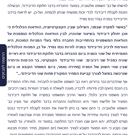
לגישתו של כב' השופט אלטוביה, במועד ההכרזה בדבר חלוקת הדיבידנד, הבשילה
הזכות לקבלת דיבידנד לכדי זכות ממשית שניתן לכמתה, ועל-כן, יש לראות ברכיב
הדיבידנד במניה בגֶדר נכס נפרד:
"באשר למקרה שבפני, השילוב שבין הקונקרטיזציה, הוודאות הכלכלית כי
אכן יחולק דיבידנד בשיעור שהוכרז, לבין הוודאות הכלכלית הנסמכת על
הוודאות המשפטית בהתחייבות החברה כלפי בעלי המניות המזכות, היא
הגורמת לרכיב הדיבידנד במניה להיות נכס נפרד. על כן, המהות הכלכלית
האמיתית של שווי המניה ביום ההכרזה בדבר חלוקת הדיבידנד היא ראיית
הרשמה למבזקים
שוויה כמכיל שני רכיבים:
שווי הדיבידנד
הקונקרטי, בר הכימות והיתרה
שבין שווי השוק של המניה (מחירה נאמר, ביום המסחר הקובע או ביום
שנרכשה בפועל לצורך קביעת המחיר המקורי) פחות שווי הדיבידנד..."
אף שהדברים כבר ברורים, ראה כב' השופט אלטוביה להבהיר, מתי חלה ההפרדה
בין הנכס (העץ) לבין פירותיו. לדבריו, מענה לשאלה זו מצריך העזרות בשני רכיבים:
רכיב משפטי ורכיב כלכלי, כאשר
הרכיב המשפטי במקרה של חלוקת דיבידנד
המעיד על תלישת הפרי היא ההחלטה וההכרזה בדבר חלוקתו. עוד מציין כב'
השופט אלטוביה, כי
היום אשר בו ניתן לראות את הזכות לקבלת דיבידנד כנכס
נפרד לצורך בחינת עתידית של הרווח או ההפסד ממכירת מניה שנרכשה לאחריו
וקודם לקבלתו, יהא היום שבו הוכרז דבר החלוקה. במועד זה
ולאחריו, עד למועד
שבו נקבע כי הוא המועד הקובע לצורך הזכאות (יום האקס), מחיר המניה מבטא
שני נכסים, הזכות לדיבידנד על פי ערכה (שווי הדיבידנד) והמניה המופשטת (נטו).