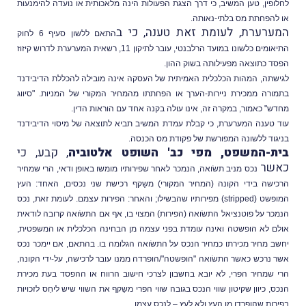
לחלופין, טען המשיב, כי דרך הצגת הפעולות הינה מלאכותית או נועדה להימנעות
או להפחתת מס בלתי-נאותה.
המערערת, לעומת זאת טענה, כי ב
התאם ללשון סעיף 6 לחוק
התיאומים כלשונו במועד הרלבנטי, עובר לתיקון 11, רשאית המערערת לדרוש קיזוז
הפסד כתוצאה מפעילותה בשוק ההון.
לגישתה,
המהות הכלכלית האמיתית של העסקה אינה מובילה להכללת הדיבידנד
בתמורה ממכירת ניירות-הערך או הפחתתו מהמחיר המקורי של המניות. "סיווג
מחדש" כאמור, במקרה זה, אינו עולה בקנה אחד עם הוראות הדין.
עוד טענה המערערת, כי
קבלת עמדת המשיב תביא לתוצאה של מיסוי הדיבידנד
בניגוד ללשונה המפורשת של פקודת מס הכנסה.
בית-המשפט, מפי כב' השופט אלטוביה
, קבע, כי
כאשר
נכס מניב תשׂואה, הנמכר לאחר שפירותיו מומשו באופן ודאי, הרי ש
מחיר
הרכישה
בידי הקונה (המחיר המקורי) משַקף רכישת שני נכסים, האחד: העץ
המופשט (
stripped
) מפירותיו שהבשילו; והאחר: הפירות עצמם. לעומת זאת,
נכס
הנמכר על פוטנציאל התשׂואה (הפירות) המצוי בו, אף אם התשׂואה קרובה לודאית
אולם לא הופשטה ואינה עומדת בפני עצמה מן הבחינה הכלכלית או המשפטית,
יחשב מחיר מכירתו כמחיר הנכס על התשׂואה הגלומה בו. בהתאם,
אם יימכר נכס
אשר נרכש כאשר התשׂואה "הופשטה"/הופרדה ממנו עובר לרכישה, על-ידי הקונה,
הרי שמחיר הפרי, לא יובא בחשבון לצרכי חישוב הרווח או ההפסד בעת מכירת
הנכס, כיוון שקיטון שווי הנכס בגובה שווי הפרי משַקף את השווי שיש ליחֵס לזכויות
בפירות שהופרדו מן העץ ולא לעץ – לנכס עצמו.