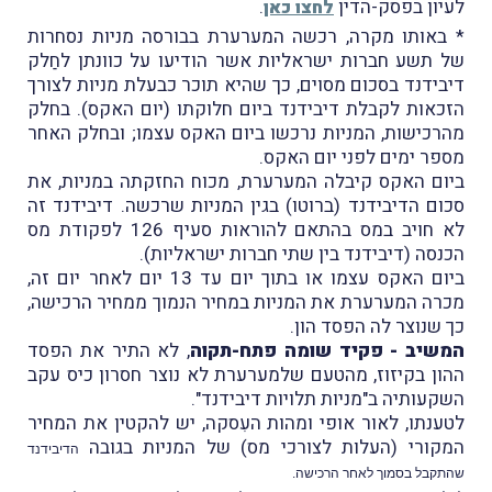
לעיון בפסק-הדין
.
לחצו כאן
* באותו מקרה, רכשה המערערת בבורסה מניות נסחרות
של תשע חברות ישראליות אשר הודיעו על כוונתן לחַלק
דיבידנד בסכום מסוים, כך שהיא תוכר כבעלת מניות לצורך
הזכאות לקבלת דיבידנד ביום חלוקתו (יום האקס). בחלק
מהרכישות, המניות נרכשו ביום האקס עצמו; ובחלק האחר
מספר ימים לפני יום האקס.
ביום האקס קיבלה המערערת, מכוח החזקתה במניות, את
סכום הדיבידנד (ברוטו) בגין המניות שרכשה. דיבידנד זה
לא חויב במס בהתאם להוראות סעיף 126 לפקודת מס
הכנסה (דיבידנד בין שתי חברות ישראליות).
ביום האקס עצמו או בתוך יום עד 13 יום לאחר יום זה,
מכרה המערערת את המניות במחיר הנמוך ממחיר הרכישה,
כך שנוצר לה הפסד הון.
המשיב - פקיד שומה פתח-תקוה
, לא התיר את הפסד
ההון בקיזוז, מהטעם שלמערערת לא נוצר חסרון כיס עקב
השקעותיה ב"מניות תלויות דיבידנד".
לטענתו, לאור אופי ומהות העִסקה, יש להקטין את המחיר
המקורי (העלות לצורכי מס) של המניות בגובה
הדיבידנד
שהתקבל בסמוך לאחר הרכישה.