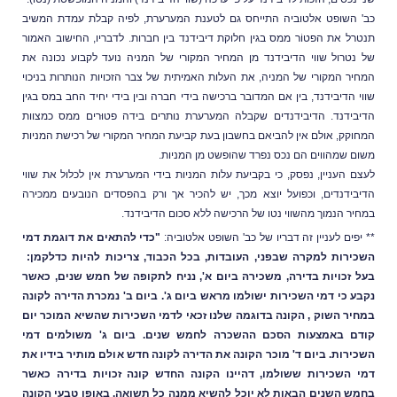
כב' השופט אלטוביה התייחס גם לטענת המערערת, לפיה קבלת עמדת המשיב
תנטרל את הפטוֹר ממס בגין חלוקת דיבידנד בין חברות. לדבריו,
החישוב האמור
של נטרול שווי הדיבידנד מן
המחיר המקורי של המניה נועד לקבוע נכונה את
המחיר המקורי של המניה, את העלות האמיתית של צבר הזכויות הנותרות בניכוי
שווי הדיבידנד, בין אם המדובר ברכישה בידי חברה ובין בידי יחיד החב במס בגין
הדיבידנד. הדיבידנדים שקבלה המערערת
נותרים בידה פטוּרים ממס כמצוות
המחוקק, אולם אין להביאם בחשבון בעת קביעת המחיר המקורי של רכישת המניות
משום שמהווים הם נכס נפרד שהופשט מן המניות.
לעצם העניין, נפסק, כי בקביעת עלות המניות בידי המערערת אין לכלול את שווי
הדיבידנדים, וכפועל יוצא מכך, יש להכיר אך ורק בהפסדים הנובעים ממכירה
במחיר הנמוך מהשווי נטו של הרכישה ללא סכום הדיבידנד.
** יפים לעניין זה דבריו של כב' השופט אלטוביה:
"כדי להתאים את דוגמת דמי
השכירות למקרה שבפני, העובדות, בכל הכבוד, צריכות להיות כדלקמן:
בעל זכויות בדירה, משכירהּ ביום א', נניח לתקופה של חמש שנים, כאשר
נקבע כי דמי השכירות ישולמו מראש ביום ג'. ביום ב' נמכרת הדירה לקונה
במחיר השוק , הקונה בדוגמה שלנו זכאי לדמי השכירות שהשיא המוכר יום
קודם באמצעות הסכם ההשכרה לחמש שנים. ביום ג' משולמים דמי
השכירות. ביום ד' מוכר הקונה את הדירה לקונה חדש אולם מותיר בידיו את
דמי השכירות ששולמו, דהיינו הקונה החדש קונה זכויות בדירה כאשר
בחמש השנים הבאות לא יוכל להשיא ממנה כל תשואה. באופן טבעי הקונה