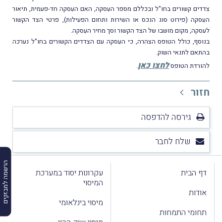
צדדים קשורים בחו"ל
ובכללם מספר העִסקה, האם העִסקה חד-פעמית, תיאור
העִסקה (פירוט סוג הנכס או השירות ותחום הפעילות), פרטי הצד הקשור
לעסקה, מקום מושבו של הצד הקשור וסך מחיר העִסקה.
בנוסף, כולל הטופס הצהרה, כי העִסקה עם הצדדים הקשורים בחו"ל נערכה
בהתאם לתנאי השוק.
לחצו כאן
להורדת הטופס
.
חזור
גירסה להדפסה
שלח לחבר
הרשמה למבזקים
דף הבית
עקרונות יסוד במערכת
המיסוי
אודות
מיסוי בינלאומי
תחומי התמחות