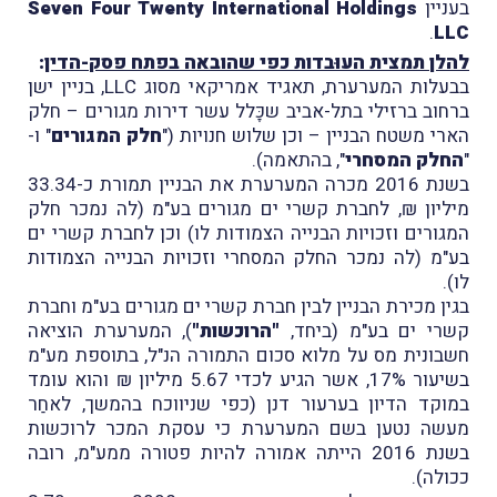
בעניין
Seven Four Twenty International Holdings
.
LLC
להלן תמצית העוּבדות כפי שהובאה בפתח פסק-הדין
:
בבעלות המערערת, תאגיד אמריקאי מסוג
LLC
, בניין ישן
ברחוב ברזילי בתל-אביב שכָּלל עשר דירות מגורים – חלק
הארי משטח הבניין – וכן שלוש חנויות ("
חלק המגורים
" ו-
"
החלק המסחרי
", בהתאמה).
בשנת 2016 מכרה המערערת את הבניין תמורת כ-33.34
מיליון ₪, לחברת קשרי ים מגורים בע"מ (לה נמכר חלק
המגורים וזכויות הבנייה הצמודות לו) וכן לחברת קשרי ים
בע"מ (לה נמכר החלק המסחרי וזכויות הבנייה הצמודות
לו).
בגין מכירת הבניין לבין חברת קשרי ים מגורים בע"מ וחברת
קשרי ים בע"מ (ביחד,
"הרוכשות"
), המערערת הוציאה
חשבונית מס על מלוא סכום התמורה הנ"ל, בתוספת מע"מ
בשיעור 17%, אשר הגיע לכדי 5.67 מיליון ₪ והוא עומד
במוקד הדיון בערעור דנן (כפי שניווכח בהמשך, לאחַר
מעשה נטען בשם המערערת כי עסקת המכר לרוכשות
בשנת 2016 הייתה אמורה להיות פטורה ממע"מ, רובה
ככולה).