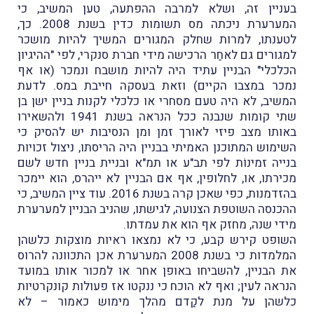
בעניין זה, ושלא למרבה ההפתעה, טען המשיב, כי
המערערת ניכתה מס תשומות כדין בשנת 2008. כך,
לטענתו, למרות שחלק המגורים המשיך להיות מושכר
למגורים גם לאחַר הרכישה מידי חברת סנקרי, לפי "ההיגיון
הכלכלי" הבניין עתיד היה להיות מושבח ונמכר (או אף
נמכר במצבו הקיים) וזאת בעסקה חייבת במס. לדעת
המשיב, לא היה טעם מסחרי או כלכלי לקנות בניין ישן בן
שתי קומות שנבנה ככל הנראה בשנת 1941 ולהשאירו
באותו מצב פיזי לאורך זמן ומן הנסיבות יש להסיק כי
השימוש המתוכנן האמיתי בבניין היה הריסתו, ניצול זכויות
בנייה זמינוֹת לפי תב"ע או תמ"א ובניית בניין חדש לשם
מכירתו, או, לחלופין, אף אם הבניין לא ייהרס, הוא יימכר
בהזדמנות, כפי שאכן קרה בשנת 2016. עוד ציין המשיב, כי
ההכנסה השוטפת הצנועה, לגישתו, שהניב הבניין למערערת
מידי שנה, מחזק אף הוא את עמדתו.
השופט קירש קבע, כי לא נמצאו ראיות מוצקות כלשהן
המלמדות כי בשנת 2008 המערערת אכן התכוונה להרוס
את הבניין, להשביחו באופן אחר או למכור אותו במועד
הנראה לעין; ואף לא הוכח כי ננקטו אז פעולות קונקרטיות
כלשהן על מנת לקַדם מהלך מימוש כאמור – לא