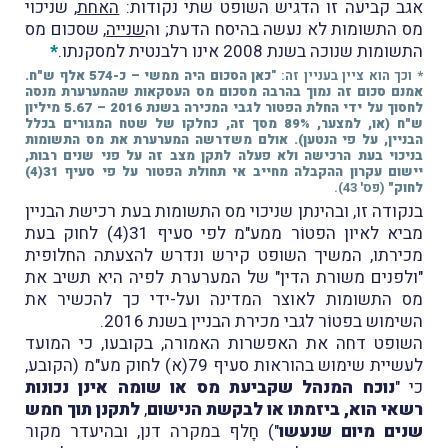
אגב קביעה זו הדגיש השופט שתי נקודות:
האחת
, שניכוי
מס התשומות לא נעשה בהיסח הדעת; וה
שנייה
, שסכום מס
התשומות שנוכה בשנת 2008 אינו רלבנטית למסקנתו.
*
* וכך הוא ציין בעניין זה: "
כאן הסכום היה ממשי – כ-574 אלף ש"ח.
אמנם סכום זה נמוך בהרבה מסכום מס העסקאות שהמערערת מנסה
לחסוך על ידי החלת הפטור לגבי המכירה בשנת 2016 – 5.67 מיליון
ש"ח (או, למצער, 89% מסך זה, כחלקו של שטח המגורים בכלל
הבניין, על פי הנטען). אולם משדרשה המערערת את מס התשומות
בניכוי בעת הרכישה ולא פעלה לתקן מצב זה על פני שנים רבות,
יישום עקרון ההקבלה מחייב אי תחולת הפטור על פי סעיף 31(4)
לחוק"
(פס' 43).
בנקודה זו, ובהינתן
שניכוי מס התשומות בעת רכישת הבניין
מביא לאיון הפטוֹר ממע"מ לפי סעיף 31(4) לחוק בעת
מכירתו, המשיך השופט קירש ונדרש להצעתה החלופית
"ולפנים משורת הדין" של המערערת לפיה היא ת
שיב את
מס התשומות לאוצר המדינה ועל-ידי כך להכשיר את
השימוש בפטוֹר לגבי מכירת הבניין בשנת 2016.
השופט דחה את האפשרות האמורה, בקובעו, כי המועד
לעשיית שימוש בהוראות סעיף 79(א) לחוק מע"מ (הקובע,
כי
"
נוכח המנהל שקביעת מס או שומה אינן נכונות
רשאי הוא, ביזמתו או לבקשת הנישום
,
לתקנן תוך חמש
שנים מיום שנעשו
")
חָלף במקרה דנן, ובהיעדר מקור