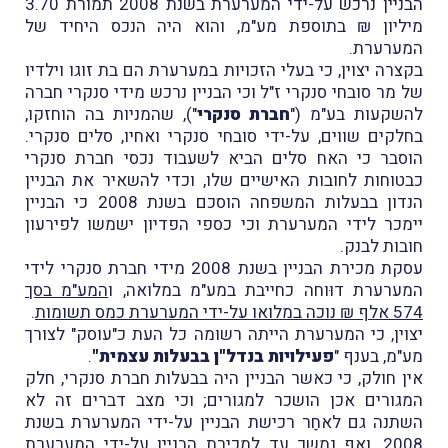
הבניין נרכש על-ידי המערערת בשנת 2008 תמורת 3.70
מיליון
₪
בתוספת מע"מ, והוא היה הנכס היחיד של
המערערת.
בקצרה יצוין, כי בעלי הזכויות במערערת הם בת זוגו וילדיו
של מר סובחי סנקרי ז"ל וכי הבניין נרכש מידי סנקרי חברה
להשקעות בע"מ ("
חברת סנקרי
"), שהמניות בה הוחזקו,
בחלקים שווים, על-ידי סובחי סנקרי ואחיו, סלים סנקרי.
הוסבר כי האח סלים הביא לשעבוד נכסי ח
ברת סנקרי
כבטוחות לחובות האישיים שלו, וכדי להשאיר את הבניין
הנדון בבעלות המשפחה הוסכם בשנת 2008 כי הבניין
יימכר לידי המערערת וכי כספי הפדיון ישמשו לפירעון
חובות לבנק.
עסקת מכירת הבניין בשנת 2008 מידי חברת סנקרי לידי
המערערת דוּוחה כחייבת במע"מ במלואה, ו
המע"מ בסך
574 אלף ₪ נוכה במלואו על-ידי המערערת כמס תשומות
.
יצוין, כי המערערת הייתה רשומה כל העת כ"עוסק" לצורך
מע"מ, בענף "
פעילויות בנדל"ן בבעלות עצמית"
.
אין חולק, כי כאשר הבניין היה בבעלות חברת סנקרי, חלק
המגורים אכן הושכר למגורים; וכי מצב דברים זה לא
השתנה גם לאחַר רכישת הבניין על-ידי המערערת בשנת
2008, ואף נמשך עד למכירת הבניין על-ידי המערערת