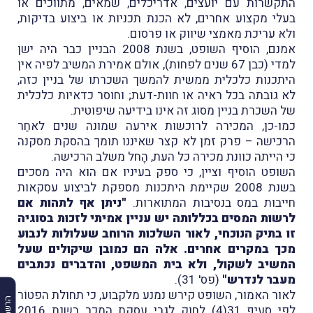
התקשרות עם יועצים, אדריכלים, שמאים, מתווכים או
בעלי מקצוע אחרים, לא הכנת תכניות או ביצוע בדיקות,
ולא עריכת מאמצי שיווק או פרסום.
אמנם, הוסיף השופט, בשנת 2008 הבניין כבר היה ישן
למדי (כבן 67 שנים לפחות), אולם אמירת המשיב לפיה אין
היתכנות כלכלית ממשית להמשך השכרתו של בניין כזה,
לא גובתה בכל ראיה או חוות-דעת; וחוסר כדאיות כלכלית
של השכרת בניין מסוג זה אינו בידיעה שיפוטית.
כמו-כן, המכירה לרוכשות אירעה שמונה שנים לאחַר
הרכישה – פרק זמן לא קצר שאיננו תומך בהסקת מסקנה
כי הייתה כוונת מכירה כל העת, הָחל משלב הרכישה.
השופט הוסיף וציין, כי ספק בעיניו אם הוא היה מסכים
בשנת 2008 שקיימת היתכנות מספקת לביצוע עסקאות
חייבות במס בנסיבות המתוארות.
"ניתן אף לתהות אם
לרשות המסים בכללותה יש עניין אמיתי לזכות בסוגיה
זו בתיק הנוכחי, לאור השלכות הרוחב שעלולות לנבוע
מכך במקרים אחרים. אלה הם כמובן שיקולים שעל
המשיב לשקול, ולא בית המשפט, והדברים נכתבים
מעבר לנדרש"
(פס' 31).
לאור האמור, השופט קירש נמנע מלקבוע, כי תחולת הפטוֹר
לפי סעיף 31(4) לחוק לגבי עסקת המכר בשנת 2016