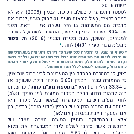
בשנת 2016.
לטענת
המערערת, בשלב רכישת הבניין (2008) היא לא
הייתה זכאית, בְּשל הוראות סעיף 41 לחוק מע"מ, לנַכּוֹת את
מרבית מס התשומות בו היא נשאה אז – וזאת מפני
שכ-89% משטחי הבניין שימשו, והמשיכו לשַמש, להשכרה
למגורים; ומשכך, בעת מכירת הבניין (2016) חל
פטוֹר
ממע"מ מכוח סעיף 31(4) לחוק.
*
* סעיף זה קובע, כי
"
מכירת נכס שעל פי דין לא ניתן היה בעת הרכישה
או היבוא לנכות את מס התשומות בשל רכישתו או יבואו, ובלבד שאם
נקבע שניתן לנכות חלק ממס התשומות – ישולם חלק יחסי מהמס
כיחס החלק שמותר לנכותו לכלל מס התשומות"
.
יצוין, כי במסגרת ההסכם בין המערערת לבין הרוכשות צוין,
כי
התמורה עבור הבניין (8.65 מיליון דולר, ששוויָם אז
כ-33.34 מיליון
₪
) היא
"בתוספת
מע"מ
כחוק
", כך שניתן
היה לתהות מדוע החלת הפטוֹר ממע"מ לפי סעיף 31(4)
לחוק מע"מ חשובה למערערת (באשר בכל מקרה היא
תיוותר עם המחיר הנקוב של הבניין (לפני מע"מ) בידיה,
בין
אם העִסקה חייבת במס ובין אם לאו).
אלא שהמחלוקת בעניין המע"מ נוצרה מצדן של
הרוכשות אשר סירבו לשלם לידי המערערת את מלוא
המע"מ הנדרש (כ-5.67 מיליון ₪), למרות שהן