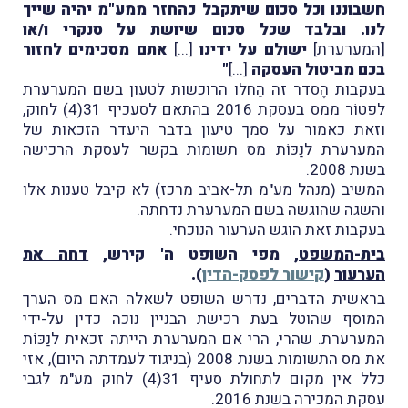
חשבוננו וכל סכום שיתקבל כהחזר ממע"מ יהיה שייך
לנו. ובלבד שכל סכום שיושת על סנקרי ו/או
[המערערת]
ישולם על ידינו
[...]
אתם מסכימים לחזור
בכם מביטול העסקה
[...]
"
בעקבות הֶסדר זה הֵחלו הרוכשות לטעון בשם המערערת
לפטוֹר ממס בעסקת 2016 בהתאם לסעכיף 31(4) לחוק,
וזאת כאמור על סמך טיעון בדבר היעדר הזכאות של
המערערת לנַכּוֹת מס תשומות בקשר לעסקת הרכישה
בשנת 2008.
המשיב (מנהל מע"מ תל-אביב מרכז) לא קיבל טענות אלו
והשגה שהוגשה בשם המערערת נדחתה.
בעקבות זאת הוגש הערעור הנוכחי.
בית-המשפט
, מפי השופט ה' קירש,
דחה את
הערעור
(
קישור לפסק-הדין
).
בראשית הדברים, נדרש השופט לשאלה האם מס הערך
המוסף שהוטל בעת רכישת הבניין נוכה כדין על-ידי
המערערת. שהרי, הרי אם המערערת הייתה זכאית לנַכּוֹת
את מס התשומות בשנת 2008 (בניגוד לעמדתה היום), אזי
כלל אין מקום לתחולת סעיף 31(4) לחוק מע"מ לגבי
עסקת המכירה בשנת 2016.