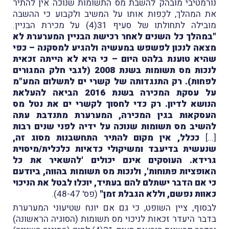
נורמטיבי מובהק להשבת מס התשומות שנוכה אין להתיר
את המהלך, לכְפות אותו על המשיב ולקבוע כי ההשבה
מובילה לתחולתו של סעיף 31(4) על מכירת הבניין.
"במהלך כל השנים לאחר רכישת הבניין המערערת לא
מצאה לנכון לפשפש במעשיה ולהגיע למסקנה – כפי
שהיא טוענת בלהט היום – כי היא לא הייתה זכאית
לנכות מס תשומות בשנת 2008 (לגבי חלק המגורים
לפחות). רק התנגדותה של קשרי ים לתשלום המע"מ
על עסקת המכירה בשנת 2016 הביאה להעלאת
הנושא לדיון. רק כדי לחסוך לקשרי ים את נטל מס
העסקאות בגין המכירה, המערערת מתנדבת עתה
להשיב מס תשומות שנוכה על ידיה לפני שנים רבות
[...]
ככלל, אין מקום להתיר התחשבנות מסוג זה,
שנעשית בדיעבד ומשיקולי כדאיות כלכלית/מיסוית
גרידא. העוסקים אינם יכולים 'להשאיר את כל
האופציות פתוחות', ולנכות מס תשומות בהווה, ביודעם
כי אם הדבר ישתלם להם בעתיד, יוכלו לבטל את הניכוי
כאוות נפשם, וללא הגבלת זמן"
(פס' 48-47).
לבסוף, ציין השופט, כי גם אם יונח שטיעוני המערערת
בדבר היעדר זכאות לניכוי מס תשומות (הסוגיה הראשונה)