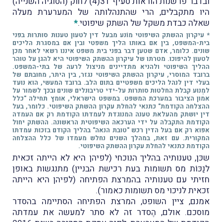
ובדבר פרשנות הוראות סעיף 31(4) לחוק (הסוגיה השנייה)
היו מתקבלים, הרי שהתנהלותה של המערערת מעלה
שאלה כבדת משקל של השתק שיפוטי.
*
* עיקרון ההשתק השיפוטי מוֹנע מבעל דין לטעון טענות סותרות בפני
בית-המשפט, בין אם באותו הליך משפטי ובין אם במסגרת הליכים
שונים. כלומר, אדם שטען דבר בפני בית משפט איננו רשאי לאחר מכן
לטעון להיפוכו.
מטרתו של עיקרון ההשתק השיפוטי היא להגן על טוהר
ההליך השיפוטי ולהניא מתדיינים מניצול לרעה של בתי-המשפט.
ברובד המוסרי, עיקרון ההשתק השיפוטי נגזר, בין היתר, מחובתם של
בעלי דין לנהל הליכים משפטיים בתום הלב. ברובד המעשי, הוא נועד
למְנוע קבלת החלטות סותרות על-ידי טריבונלים שונים ובכך לשמור על
אמון הציבור במערכת המשפט. במשפט הישראלי, אומץ תחילה "כלל
ההצלחה הקודמת" כתנאי להחלת עקרון ההשתק השיפוטי. כלומר, בעל
דין יושתק מהעלאת טענה המנוגדת לעמדתו הקודמת רק אם העמדה
הקודמת התקבלה על ידי הערכאה השיפוטית הראשונה. ההשתק יחול
אפוא רק אם בעל הדין רכש "טובת הנאה" בהליך הקודם בזכות עמדתו
המקורית.
עם זאת, במהלך השנים נחלש מעמדו של כלל ההצלחה
הקודמת כתנאי להחלת עקרון ההשתק השיפוטי.
שכּן, טענותיה בהליך הנוכחי (לפיהן היא לא הייתה זכאית
לנַכּוֹת מס תשומות בעת רכישת הבניין) מתנגשות באופן
חזיתי עם טענותיה בהמרצת הפתיחה (לפיהן היא הייתה
זכאית לניכוי מס תשומות כאמור).
אמנם, ציין השופט, המרצת הפתיחה הסתיימה בהסדר
מוסכם. אולם, הֶסדר זה לא סתר למעשה את עמדתה