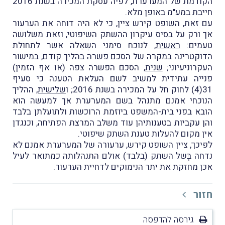
הקודמת של המערערת, לפיה עסקת המכירה בשנת 2016
חייבת במע"מ באופן מלא.
עם זאת, השופט קירש ציין, כי לא היה דוחה את הערעור
אך ורק על בסיס עיקרון ההשתק השיפוטי, וזאת משלושה
טעמים:
ראשית
, לנוכח סימני השְאֵלה אשר לתחולת
הדוקטרינה במקרה של הסכם פשרה בהליך קודם, במישור
העקרוניעיוני;
שנית
, הסכם הפשרה צפה (או אף הזמין)
פנייה עתידית למשיב לשם העלאת הטענה כי סעיף
31(4) לחוק חל על המכירה בשנת 2016; ו
שלישית
,
ההליך
הנוכחי אמנם מתנהל בשם המערערת אך למעשה הוא
הובא בפני בית-המשפט ביוזמת הרוכשות ולתועלתן בלבד
והן עקביות בטענותיהן עוד משלב המרצת הפתיחה, וכנגדן
אין מקום להעלות טענת השתק שיפוטי.
לפיכך, ציין השופט קירש, ערעורה של המערערת אמנם לא
נדחה בְּשל השתק (בלבד) אולם התנהלותה כמתואר לעיל
אכן מחזקת את יתר הנימוקים לדחיית הערעור.
חזור
גירסה להדפסה