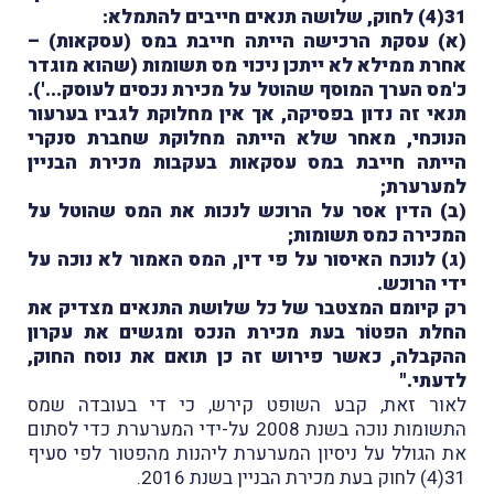
31(4) לחוק, שלושה תנאים חייבים להתמלא:
(א) עסקת הרכישה הייתה חייבת במס (עסקאות) –
אחרת ממילא לא ייתכן ניכוי מס תשומות (שהוא מוגדר
כ'מס הערך המוסף שהוטל על מכירת נכסים לעוסק...').
תנאי זה נדון בפסיקה, אך אין מחלוקת לגביו בערעור
הנוכחי, מאחר שלא הייתה מחלוקת שחברת סנקרי
הייתה חייבת במס עסקאות בעקבות מכירת הבניין
למערערת;
(ב) הדין אסר על הרוכש לנכות את המס שהוטל על
המכירה כמס תשומות;
(ג) לנוכח האיסור על פי דין, המס האמור לא נוכה על
ידי הרוכש.
רק קיומם המצטבר של כל שלושת התנאים מצדיק את
החלת הפטוֹר בעת מכירת הנכס ומגשים את עקרון
ההקבלה, כאשר פירוש זה כן תואם את נוסח החוק,
לדעתי."
לאור זאת, קבע השופט קירש, כי די בעובדה שמס
התשומות נוכה בשנת 2008 על-ידי המערערת
כדי לסתום
את הגולל על ניסיון המערערת ליהנות מהפטור לפי סעיף
31(4) לחוק בעת מכירת הבניין בשנת 2016.