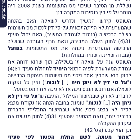
הרשמה למבזקים
נשללת מן הסיבה שניכוי מס התשומות בשנת 2008 היה
מותר על פי דין בנסיבות המקרה דנן.
השופט קירש המשיך ונדרש לשאלה האם בהנחה
שהמערערת לא הייתה זכאית על-פי דין לנַכּוֹת מס תשומות
בשלב הרכישה (בניגוד לעמדת המשיב), האם יחול סעיף
31(4) לחוק בשלב המכירה, וזאת חרף העובדה שבשלב
הרכישה המערערת ניכתה את מס התשומות
בפועל
(עובדה שאיננה שנויה במחלוקת).
השופט ענה על שאלה זו בשלילה, תוך שהוא דוחה את
עמדת המערערת לפיה התנאי
היחיד
לתחולת
סעיף 31(4)
לחוק
הוא שהדין אסר ניכוי מס תשומות בעסקת הרכישה
(
"על פי דין לא ניתן היה
[...]
לנכות"
) ואין כל נפקות
לשאלה אם רוכש הנכס ניכה או לא ניכה את המס בפועל.
לדבריו, לא רק שבמישור המילולי, התיבה ש
"על פי דין לא
ניתן היה
[...]
לנכות"
טומנת בחוּבּה הנחה או נקודת מוצא
לפיה לא בוצע ניכוי, אלא שבמישור התכליתי הדברים
ברורים יותר, וזאת מהטעם שסעיף 31(4) לחוק מגשים את
עיקרון ההקבלה.
וכך הוא קבע (פס' 42):
"אמור מעתה, לשם החלת הפטור לפי סעיף