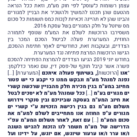
עצמן רשומות כ"עוסק" לפי חוק מע"מ, וזאת ככל הנראה
מהטעם שהן תכננו להמשיך ולהשכיר את הבניין למגורים
והבינו שהן לא תהיינה זכאיות לנַכּוֹת כמס תשומות כל סכום
מס
שיוטל על חלק המגורים בְּשל עסקת 2016.
משסירבו הרוכשות לשלם את המע"מ שנוסף לתמורה
החוזית, המערערת פעלה לביטול הסכם המכר בין
הצדדים, ובעקבות זאת, כחודשיים לאחַר חתימת ההסכם,
הגישו הרוכשות המרצת פתיחה נגד המערערת.
בחודש יוני 2019 הגיעו הצדדים להמרצת הפתיחה להסכם
פשרה אשר קיבל תוקף של-פסק דין, שם נאמר כדלקמן:
"
אנו
[הרוכשות]
, בשיתוף פעולה איתכם
[המערערת] [...]
נפנה למנהל מע"מ ונבקש ממנו כי יקבע כי יש פטור
מחיוב במע"מ בגין מכירת חלק מהבניין שרכשה קשרי
ים מגורים בע"מ
[...]
ככל שמנהל מע"מ לא יסכים לבטל
את חיוב המע"מ בעסקה שביניכם ובין סנקרי וידרוש
תשלום מע"מ גם בגין רכישת הזכויות ע"י קשרי ים
מגורים ע"פ החוזה אנו מתחייבים לשלם למע"מ את
סכום המע"מ
[...]
עם זאת, לאחר תשלום המע"מ עפ"י
הדרישה של מע"מ תשמר לנו הזכות להגיש השגה
ו/או ערר ו/או ערעור שיוגש, אם יוגש, על ידינו ועל