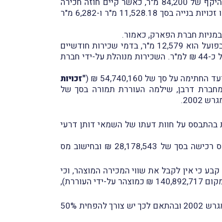
היום ואינו בנוי; (ב) 50% ממגרש מס' 2002 בחלקה 26 בגוש 11359 בשטח של 31.4 דונם הכולל זכויות בנייה בהיקף של 84,200 מ"ר, כאשר קיים חוזה חכירה
). במגרש 2002 נוצלו זכויות בנייה בסך 11,528.18 מ"ר ו-6,282 מ"ר
בבניין המשרדים קיימים 8 חוזי שכירות. השטח הכולל המוצע להשכרה הוא 13,344 מ"ר, מתוכו השטח המושכר בפועל הוא 12,579 מ"ר, בדמי שכירות חודשיים
בסך של 551,499 ₪. משמע, שיעור התפוסה בבניין המשרדים הוא 94.27%, ודמי השכירות הממוצעים הם בסך של כ-44 ₪ למ"ר. השכירות מנוהלת על-ידי חברת
 סך של 54,740,160 ₪ (
"זכויות
ת מחברת דרבן, שילמה העוררת תמורה בסך של
 העוררת כי שווי הנכס, קרי שוויָם של שני המגרשים, הינו בסך של 140,892,717 ₪, וזאת בהתבסס על חוות דעתו של השמאי דותן דרעי
לאור העובדה כי העוררת החזיקה לאחַר העַסקה ב-20% ממניות חברת מימדים, הוצהר על שווי מכירה לצרכי מס רכישה בסך של 28,178,543 ₪ ובחישוב מס
 קבע כי אין לקבל את שווי המכירה המוצהר, וכי
יש לקבוע את שווי המכירה בהתאם לשווי השוק של הנכס אשר לגישת המשיב עמד על סך של 236,625,155 ₪ (במקום 140,892,717 ₪ כמוצהר על-ידי העוררת),
ביום 25.8.2021 הגישה העוררת השגה על השומה לפי מיטב השפיטה, במסגרתה טענה כי בבעלותה רק מחצית ממגרש 2002 ובהתאם לכך יש צורך להפחית 50%