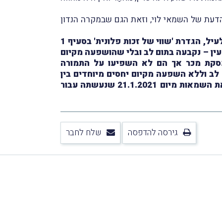
הדעת של השמאי לוי, וזאת הגם שבמקרה הנדון
"זאת ועוד – כפי שהובהר לעיל, הגדרת 'שווי של זכות פלונית' בסעיף 1
ין – נקבעה בתום לב ובלי שהושפעה מקיום
 לעסקת מכר אך הם לא השפיעו על התמורה
לב וללא השפעה מקיום יחסים מיוחדים בין
חברת דרבן לעוררת ואינו תואם את שווי השוק – צריך היה המשיב, לכל הפחות, להסביר מדוע לא קיבל את השמאות מיום 21.1.2021 שנעשתה עבור
גירסה להדפסה
שלח לחבר