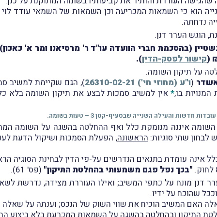
יה נדחתה.
, הוגש הערר דנן.
נשטיין (בהסכמת חברי הוועדה עו"ד ר' מרסיאנו ומר א' כאכון)
₪ 
קישור לפסק-הדין
).
טה על תיקון השומה.
שדר
(
ו"ע (מחוזי חי') 26310-02-21
המנויות בו,
*
אין למשיב סמכות לבצע את תיקון השומה בלא כל 
 השומה איננה מנומקת כלל ואף ההחלטה בהשגה על השומה המתוק
לבחון שתי סוגיות:
הראשונה
, הפעלת הסמכות ושיקול הדעת לעני
ל אינה עומדת בתנאים הנדרשים על-פי הדין לבחינת הסוגיה הר
"בכך נפל פגם משמעותי בהחלטת התיקון"
(פס' 61).
ערר דנן מונח על כתפי המשיב; ואילו העוררת מצידה, נדרשת לשא
ככל שהוכח על ידיו.
לה האם המשיב הוכיח את שווי השוק של הנכס; וענתה על שאלה ז
היסמכות המשיב בהחלטת התיקון ובהחלטה בהשגה על השמאות המכרעת בלא ביצו