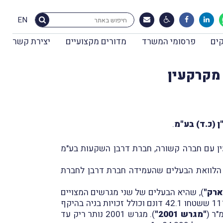
EN
ים
פרסומי המשרד
מדורים מקצועיים
יצירת קשר
מקרקעין
ן (כ.ד) בע"מ
.
31.12.2 בעסקת מכר זכויות באיגוד מקרקעין עם חברה קשורה, חברת דרבן השקעות בע"מ
 הלוואת הבעלים שהעמידה חברת דרבן לחברת
ארק"
), שהיא הבעלים של שני מגרשים המצויים
בפארק מדעי החיים, הממוקם במבואות הדרומיים של חיפה: (א) 100% ממגרש מס' 2001 בחלקה 27 בגוש 111359 ששטחו 42.1 דונם וכולל זכויות בניה בהיקף
"מגרש 2001"
). מגרש 2001 נותר ריק עד