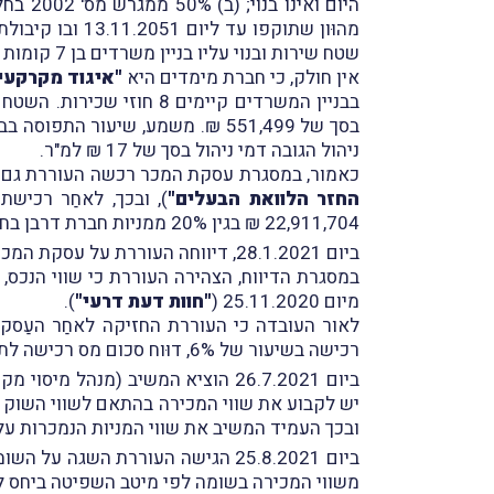
מהוּון שתוקפו עד ליום 13.11.2051 ובו קיבולת בנייה בסך של 62,300 מ"ר (
שטח שירות ובנוי עליו בניין משרדים בן 7 קומות מעל קומת מרתף המשמשת לחניה ((
אין חולק, כי חברת מימדים היא
"איגוד מקרקעין
ניהול הגובה דמי ניהול בסך של 17 ₪ למ"ר.
כאמור, במסגרת עסקת המכר רכשה העוררת גם את חלק
החזר הלוואת הבעלים"
), ובכך, לאחַר רכיש
22,911,704 ₪ בגין 20% ממניות חברת דרבן בחברת מימדים, המשַקפות זכויות של 100% במגרש 2001 ו-50% במגרש 2002.
ביום 28.1.2021, דיווחה העוררת על עסקת המכר באמצעות הגשת שומה עצמית.
מיום 25.11.2020 (
"חוות דעת דרעי"
).
רכישה בשיעור של 6%, דוּוח סכום מס רכישה לתשלום בסך של 1,690,713 ₪.
ביום 26.7.2021 הוציא המשיב (מנהל מיסוי מקרקעין חיפה) לעוררת שומה (
ובכך העמיד המשיב את שווי המניות הנמכרות על סך של ,031
משווי המכירה בשומה לפי מיטב השפיטה ביחס ל