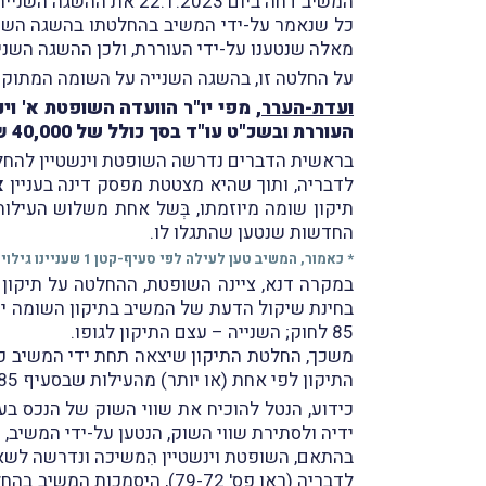
המשיב דחה ביום 22.1.2023 את ההשגה השנייה שהגישה העוררת והותיר את קביעותיו בשומה המתוקנת על כנן.
מאלה שנטענו על-ידי העוררת, ולכן ההשגה השני
על החלטה זו, בהשגה השנייה על השומה המתוקנת
ועדת-הערר
, מפי יו"ר הוועדה השופטת א' וי
העוררת ובשכ"ט עו"ד בסך כולל של 40,000
(
בראשית הדברים נדרשה השופטת וינשטיין להחל
לדבריה, ותוך שהיא מצטטת מפסק דינה בעניין
א
תיקון שומה מיוזמתו, בְּשל אחת משלוש העילות 
החדשות שנטען שהתגלו לו.
* כאמור, המשיב טען לעילה לפי סעיף-קטן 1 שעניינו גילוי עוּבדות חדשות והעילה השנייה שבסעיף-קטן 3 – טעות בשומה.
במקרה דנא, ציינה השופטת, ההחלטה על תיקון
בחינת שיקול הדעת של המשיב בתיקון השומה יש 
85 לחוק; השנייה – עצם התיקון לגופו.
משכך, החלטת התיקון שיצאה תחת ידי המשיב כל
התיקון לפי אחת (או יותר) מהעילות שבסעיף 85 לחוק.
כידוע, הנטל להוכיח את שווי השוק של הנכס ב
ידיה ולסתירת שווי השוק, הנטען על-ידי המשיב, ו
בהתאם, השופטת וינשטיין הִמשיכה ונדרשה לשא
לדבריה (ראו פס' 79-72), 