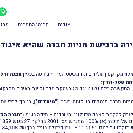
אודות
תחומי התמחות
מבזק
ירה ברכישת מניות חברה שהיא איגוד 
מבנה נדל"
פתח פסק-הדין
:
העוררת, חברה ציבורית השייכת לקבוצת "מבנה", התקשרה ביום 020
"מימדים"
), בנוסף לרכישת
"חברת הפ