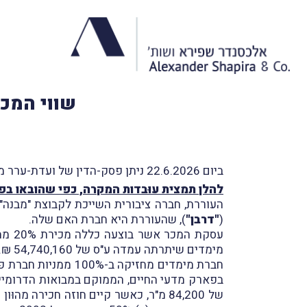
שווי המכ
ביום 22.6.2026 ניתן פסק-הדין של ועדת-ערר מיסוי מקרקעין שליד בית-המשפט המחוזי בחיפה בעניין
להלן תמצית עוּבדות המקרה, כפי שהובאו ב
(
"דרבן"
), שהעוררת היא חברת האם שלה.
עסקת המכר אשר בוצעה כללה מכירת 20% ממניות חברת מימדים השקעות בע"מ (
מימדים שיתרתה עמדה ע"ס של 54,740,160 ₪.
חברת מימדים מחזיקה ב-100% ממניות חברת פארק להקמת פארק טכנולוגי ומשרדים – חיפה בע"מ (
של 84,200 מ"ר, כאשר קיים חוזה חכירה מהוּון שתוקפו עד ליום 13.11.2051 ובו קיבולת בנייה בסך של 84,108 מ"ר (