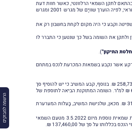
התאם לתקן השמאי הרלוונטי, כאשר חוות דעת
זו מצטרפת לשמאות אחרת, שנערכה על-ידי השמאים עודד לוי וארז כהן מיום 21.1.2021 לטובת בטוחה למתן אשראי, לפיה הוערך שוויָם של מגרש 2001 ומגרש
יטב השפיטה וקבע כי היה מקום לקחת בחשבון רק את
וונתו לעשות שימוש בסמכותו לפי סעיף 85 לחוק מיסוי מקרקעין ולתקן את השומה בשל כך שנטען כי התברר לו
לטת התיקון"
).
 הקרקע אשר נקבע בשמאות המכרעת לנכס במתחם
בהתאם, לאור קיומן זכויות בנייה בסך כולל של 109,494 מ"ר בנכס, המשיב קבע שווי זכויות אלה על סך של 258,735,822 ₪. בנוסף, קבע המשיב כי יש להוסיף סך
של 15 ₪ למ"ר לדמי השכירות לשטחים הפנויים להשכרה, קרי: 765 מ"ר, כך שבמקום כ-45 ₪ למ"ר חוּשב לפי 60 ₪ למ"ר. השומה המתוקנת הביאה לתוספת של
הרשמה למבזקים
לסיכום, צירוף כל הסכומים הביא לעמדת המשיב בשומה המתוקנת לשווי שוק של המגרשים בסך של 315,533,686 ₪. מכאן, שלגישת המשיב, בָּעלות המערערת
), אליה צירפה חוות דעת שמאית נוספת מיום 3.5.2022 מטעם השמאי