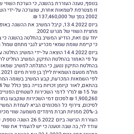
בנוסף, טענה העוררת בהשגה, כי הערכת השווי
2002 בסך של 137,460,000 ₪.
ביום 13.4.2022, קיבל המשיב את 
מחצית השווי של מגרש 2002.
כי קיימת שומת שמאי מכריע לגבי מתחם שמול המתחם בו 
ביום 14.4.2022 הוּצאה על-ידי המשיב החלטה על תיקון שומת מס הרכישה לפי סעיף 85 לחוק מיסוי מקרקעין (
על פי האמור בהחלטת התיקון, המשיב החליט לתקן את השומה ל
בהחלטת התיקון נטען, כי התגלתה למשיב שמאות
מת"מ מטעם השמאית לילך בן פורת מיום 14.10.2021 (
לפי השמאות המכרעת, קבע המשיב בשומה המתוקנת שוו
1,900,260 ₪ לסכום דמי השכירות שנקבעו בחוות דעתו של דרעי על סך של 54,897,607 ₪.
ב-20% ממניות חברת מימדים משמעה שווי מכירה של 63,106,738 ₪.
העוררת הגישה ביום 26.5.2022 השגה נוספת, על השומה המתוקנת (
עודד לוי, בה שבה וטענה כי יש להעמיד את שווי המכירה על סכום של 27,492,000 מיום 3.5.2022 המשַקף א