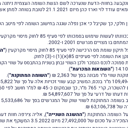
 שנקבעה בחוות-הדעת שנערכה לשם הגשת השומה העצמית ניתנה ב
ההשגה באופן חלקי, כך שקיבל כי אכן נפלה שגגה בחישוב השומה לפי מ
יחד עם זאת, הודיע המשיב בהחלטה בהשגה כי בכ
מצויים מגרשים 2001 ו-2002.
"הח
פי סעיפים 85(א)(1) ו-(3) לחוק.
 סמוכה לנכס הנמכר ולכן השוֹוי נבחן בשנית בהתבסס על שווי
"השמאות המכרעת"
).
י מ"ר מבונה בסך של 2,363 ₪ (
"השומה המתוקנת"
).
"ההשגה השנייה"
ת שווי הנכס בכללותו על סך של 137,460,00 ₪.