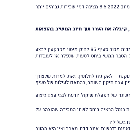
כל שנאמר על-ידי המשיב בהחלטתו בהשגה השנייה הוא כי השמאות המכריעה וכן השמאות של השמאי עודד לוי מיום 3.5.2022 מציגה דמי שכירות גבוהים יותר
,
קיבלה את הערר
תוך חיוב המשיב בהוצאות
), הגם שקיימת למשיב סמכות מכוח סעיף 85 לחוק מיסוי מקרקעין לבצע
הסבר ממשי ביחס לטעות שנפלה או לעוּבדות
נת – לאקונית לחלוטין. זאת, למרות שלצורך
ין עצם תיקון השומה, בהתאם לעילות של סעיף
אשונה של הפעלת שיקול הדעת לגבי עצם ביצוע
ת בנטל הראיה ביחס לשווי המכירה שהוצהר על
ו בשלילה.
ע התאמות נדרשות, אינה כדין, מאחַר ואין היא מהווה