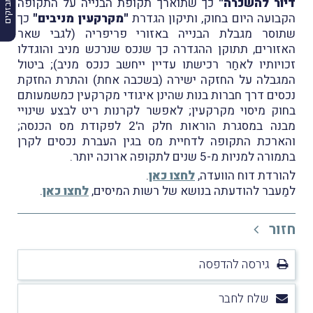
דיור להשכרה"
כך שתוארך תקופת הבנייה על התקופה
הקבועה היום בחוק, ותיקון הגדרת
"מקרקעין מניבים"
כך
שתוסר מגבלת הבנייה באזורי פריפריה (לגבי שאר
האזורים, תתוקן ההגדרה כך שנכס שנרכש מניב והוגדלו
זכויותיו לאחַר רכישתו עדיין ייחשב כנכס מניב); ביטול
המגבלה על החזקה ישירה (בשכבה אחת) והתרת החזקת
נכסים דרך חברות בנות שהינן איגודי מקרקעין כמשמעותם
בחוק מיסוי מקרקעין; לאפשר לקרנות ריט לבצע שינויי
מבנה במסגרת הוראות חלק ה'2 לפקודת מס הכנסה;
והארכת התקופה לדחיית מס בגין העברת נכסים לקרן
בתמורה למניות מ-5 שנים לתקופה ארוכה יותר.
להורדת דוח הוועדה,
לחצו כאן
.
למַעבר להודעתה בנושא של רשות המיסים,
לחצו כאן
.
חזור
גירסה להדפסה
שלח לחבר