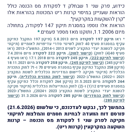
כידוע, פרק שני 1 שבחלק ד לפקודת מס הכנסה כולל
הוראות שעניינן במיסוי קרנות ריט המכוּנות בהוראות אלו
"קרן להשקעות במקרקעין".
הוראות אלו נוספו במסגרת תיקון 147 לפקודה, בתחולה
מיום 1.1.2006, ותוקנו מאז מספר פעמים.
*
* ראו
תיקון 197 לפקודה
מיום 5.8.2013 (תיקון 197 התקבל כתיקון
עקיף במסגרת סעיף 40 לחוק לשינוי סדרי עדיפויות לאומיים (תיקוני
חקיקה להשגת יעדי התקציב לשנים 2013 ו-2014), התשע"ג-2013 (ראו
סעיף 40(4) לחוק) (
קישור לחוק
),
תיקון 222 לפקודה
מיום 7.4.2016
(
קישור לתיקון 222
),
תיקון 245 לפקודה
מיום 17.1.2018 (ראו סעיף 4
לתיקון 245) (
קישור לתיקון 245
),
תיקון 258 לפקודה
מיום 18.11.2021
(תיקון 258 התקבל כתיקון עקיף במסגרת סעיפים 70 ו-71 לחוק התכנית
הכלכלית (תיקוני חקיקה ליישום המדיניות הכלכלית לשנות התקציב
2021 ו-2022) התשפ"ב-2022 (
קישור לחוק התכנית הכלכלית
),
תיקון
264 לפקודה
מיום 31.5.2023 (תיקון 264 לפקודת נכלל כתיקון עקיף
במסגרת סעיפים 12(1) ו-(2) לחוק ההתייעלות הכלכלית (תיקוני חקיקה
להשגת יעדי התקציב לשנות התקציב 2023 ו־2024), התשפ"ג-2023
(
קישור לחוק ההסדרים
) ו
תיקון 285 לפקודה
מיום 31.3.2026 (
קישור
לתיקון 285
).
בהמשך לכך, נבקש לעדכנכם, כי שלשום (21.6.2026)
פורסם דוח הוועדה לבחינת חסמים והמלצות לתיקוני
חקיקה לפרק שני 1 לפקודת מס הכנסה – קרנות
השקעה במקרקעין (קרנות ריט).