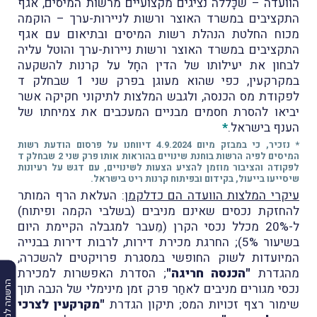
הוועדה – שכָּללה נציגים מקצועיים מרשות המיסים, אגף
התקציבים במשרד האוצר ורשות לניירות-ערך – הוקמה
מכוח החלטת הנהלת רשות המיסים ובתיאום עם אגף
התקציבים במשרד האוצר ורשות ניירות-ערך והוטל עליה
לבחון את יעילותו של הדין החָל על קרנות להשקעה
במקרקעין, כפי שהוא מעוגן בפרק שני 1 שבחלק ד
לפקודת מס הכנסה, ולגבש המלצות לתיקוני חקיקה אשר
יביאו להסרת חסמים מבניים המעכבים את צמיחתו של
הענף בישראל.
*
* נזכיר, כי במבזק מיום 4.9.2024 דיווחנו על פרסום הודעת רשות
המיסים לפיה הרשות בוחנת שינויים בהוראות אותו פרק שני 2 שבחלק ד
לפקודה והציבור מוזמן להציע הצעות לשינויים, עם דגש על רעיונות
שיסייעו בייעול, בקידום ובפיתוח קרנות ריט בישראל.
עיקרי המלצות הוועדה הם כדלקמן
: העלאת הרף המותר
להחזקת נכסים שאינם מניבים (בשלבי הקמה ופיתוח)
ל-20% מכלל נכסי הקרן (מֵעבר למגבלה הקיימת היום
בשיעור 5%); החרגת מכירת דירות, לרבות דירות בבנייה
המיועדות לשוק החופשי במסגרת פרויקטים להשכרה,
מהגדרת
"הכנסה חריגה"
; הסדרת האפשרות למכירת
הרשמה למבזקים
נכסי מגורים מניבים לאחַר פרק זמן מינימלי של הנבה תוך
שימור רצף זכויות המס; תיקון הגדרת
"מקרקעין לצרכי