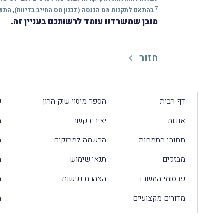
7
בהתאם לתקנות מס הכנסה (תכנון מס החייב בדיווח), התשס"ז-
מובן שמשרדנו עומד לרשותכם בעניין זה.
חזור
דף הבית
הספר מיסוי שוק ההון
ע
אודות
יצירת קשר
מ
תחומי התמחות
הרשמה למבזקים
מ
מבזקים
תנאי שימוש
מ
פרסומי המשרד
הצהרת נגישות
מ
מדורים מקצועיים
מ