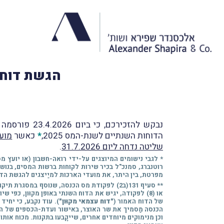
הגשת דוח שנתי מ
נבקש להזכירכם, כי ביום 23.4.2026 פורסמה הודעת רשות המיסים (
הדוחות השנתיים לשנת-המס 2025,
*
כאשר
מועד
שליטה נדחה ליום 31.7.2026
.
רוטנברג, סמנכ"ל בכיר שירות לקוחות ברשות המסים, בנושא "דגשים לנו
מפרטת, בין היתר, את מועדי הארכּות למיַיצגים להגשת הדוחות לשנת-המס 2025 ומכסות ההגשה הנדרשות לכל מועד, כפי שג
או (8) לפקודה, יגיש את הדוח השנתי באופן מקוּון, כפ
של הדוח האמור (
"דוח עצמאי מקוּון"
). עוד נקבע, כי יחי
הכנסה מַסמיך את שר האוצר, באישור ועדת-הכספים של הכנס