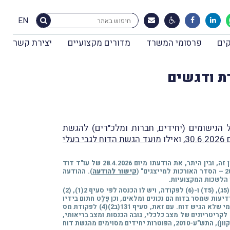
EN
ים
פרסומי המשרד
מדורים מקצועיים
יצירת קשר
 הנישומים (יחידים, חברות ומלכ"רים) להגשת
30
, ואילו
מועד הגשת הדוח לגבי בעלי
* לגבי נישומים המיוצגים על-ידי רואה-חשבון (או יועץ מס) ניתנת אַרכּה להגשת הדוח בהתאם להסדרים בין הרשות למיַיצגים. ראו לעניין זה, ובין היתר, את הודעתו מיום 28.4.2026 של עו"ד דוד
קישור להודעה
). ההודעה
** סעיף 131(ב2) לפקודת מס הכנסה, שנוסף במסגרת תיקון 161, קובע, כי יחיד החייב בהגשת דוח מכוח הוראות סעיף 131(א)(1)-(4), (5א), (5ג), (5ד) ו-(6) לפקודה, ויש לו הכנסה לפי סעיף 2(1), (2)
יעות שמסר בדוח הם נכונים ומלאים, וכן פֶּלֶט חתום בידיו
כמי שלא הגיש דוח. עם זאת,
סעיף 131(ב2)(4) לפקודת מס
לקריטריונים של מצב כלכלי, גובה הכנסות ומצב בריאותי,
וכן מנימוקים מיוחדים אחרים, שייקָבעו בתקנות. מכוח אותו סעיף 131(ב2)(4) לפקודה, הותקנו תקנות מס הכנסה (פטור מהגשת דוח עצמאי מקוון), התש"ע-2010, הפוטרות יחידים מסוימים מהגשת דוח