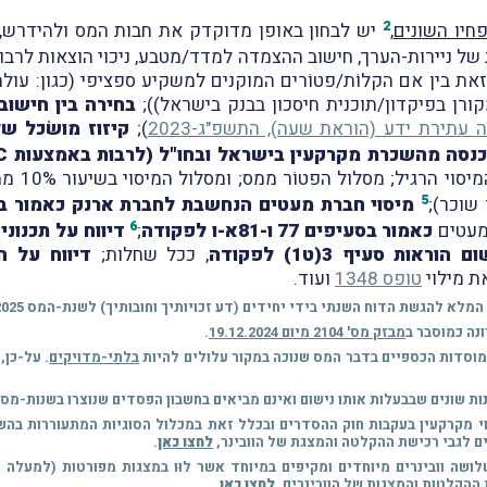
2
חיו השונים
,
יש לבחון באופן מדוקדק את חבות המס ולהידרש, ב
ל ניירות-הערך, חישוב ההצמדה למדד/מטבע, ניכוי הוצאות לרבות ה
את בין אם הקלוֹת/פטוֹרים המוקנים למשקיע ספציפי (כגון: עולה 
ורן בפיקדון/תוכנית חיסכון בבנק בישראל));
בחירה בין חישוב
עתירת ידע (הוראת שעה), התשפ"ג-2023
);
קיזוז מושׂכל ש
(מסלול
5
שוכר);
מיסוי חברת מעטים הנחשבת לחברת ארנק כאמור בסעיף 62א 
6
מעטים
כאמור בסעיפים 77 ו-81א-ו לפקודה
;
דיווח על תכנוני
ם הוראות סעיף 3(ט1) לפקודה
, ככל שחלות;
דיווח על ה
ת מילוי
טופס 1348
ועוד.
נה כמוסבר ב
מבזק מס' 2104 מיום 19.12.2024
.
מוסדות הכספיים בדבר המס שנוכה במקור עלולים להיות
בלתי-מדויקים
. על-כן,
ת שונים שבבעלות אותו נישום ואינם מביאים בחשבון הפסדים שנוצרו בשנות-מס 
עות בנושא השינויים במיסוי מקרקעין בעקבות חוק ההסדרים ובכלל זאת במכלול הסוגיות המתע
ם לגבי רכישת ההקלטה והמצגת של הוובינר,
לחצו כאן
.
ההקלטות והמצגות של הוובינרים,
לחצו כאן
.