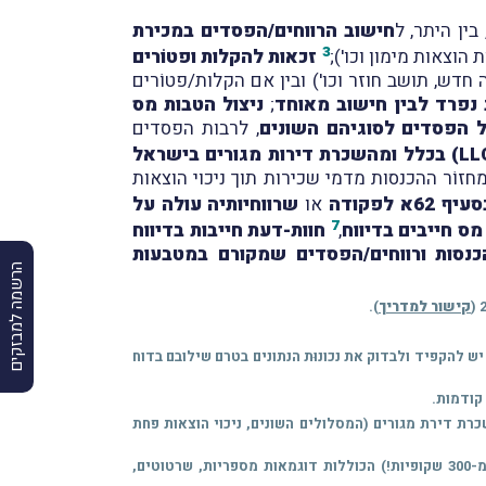
ין היתר, ל
חישוב הרווחים/הפסדים במכירת
3
וצאות מימון וכו');
זכאות להקלות ופטוֹרים
חדש, תושב חוזר וכו') ובין אם הקלות/פטוֹרים
 נפרד לבין חישוב מאוחד
;
ניצול הטבות מס
ל הפסדים לסוגיהם השונים
, לרבות הפסדים
תכנון חבות המס בגין הכנסה מהשכרת מקרקעין בישראל ובחו"ל (לרבות באמצעות LLC) בכלל ומהשכרת דירות מגורים בישראל
 המיסוי הרגיל; מסלול הפטוֹר ממס; ומסלול המיסוי בשיעור 10% ממחזוֹר ההכנסות מדמי שכירות תוך ניכוי הוצאות
לפקודה
או
שרווחיותיה עולה על
7
 מס חייבים בדיווח
,
חוות-דעת חייבות בדיווח
כנסות ורווחים/הפסדים שמקורם במטבעות
הרשמה למבזקים
קישור למדריך
).
 יש להקפיד ולבדוק את נכונוּת הנתונים בטרם שילובם בדוח
קודמות.
וררות בהשכרת דירת מגורים (המסלולים השונים, ניכוי הוצאות פחת
נזכיר, כי בחודש ספטמבר 2025 קיימנו בנושאים אלה שלושה וובינרים מיוחדים ומקיפים במיוחד אשר לוּו במצגות מפורטות (למעלה מ-300 שקופיות!) הכוללות דוגמאות מספריות, שרטוטים,