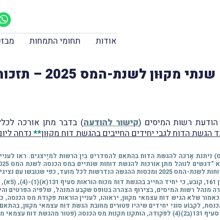
אודות
תחומי התמחות
מבזק
קוּון לשנת-המס 2025 – תזכורת ודגשים
קישור להודעה
) בדבר מתן אורכה לכלל
 הגשת הדוח לגבי יחידים החייבים בהגשת דוח מקוּון
**
נדחה ליום .6.2026
הל מתן אורכות להגשת דוחות שנתיים במס הכנסה לשנת המס 2025 – הסדר האורכות למייצגים" (
ובשו עם נציגי הלשכות המקצועיות.
י שיורה מנהל רשות המיסים, בצירוף הצהרה בטופס שקבע המנהל, שלפיה הפרטים והיד
ד כאמור שלא הגיש דוח עצמאי מקוּון, יראוהו, לעניין הוראות פקודת מס הכנסה, 
ת, לקבוֹע סוגי יחידים שיהיו פטוּרים מחובת הגשת דוח עצמאי מקוּון, בהתאם 