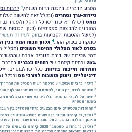
עצמאי מקוּון.
1
מטבע הדברים,
בהכנת הדוח השנתי,
לרבות נספ
ניירות-ערך נסחרים
(ובכלל זאת לחישוב העלות ש
ממס
(יש לוודא שנדרשו כל ההקלות/פטוֹרים, וז
המוקנים להכנסות ספציפיות (כגון: הכנסות שמק
(למשל ההטבות הקבועות ב
חוק לעידוד תעשייה 
4
שמקורם בשוק ההון;
בפרט לאור מסלולי המיסוי השונים
דמי שכירות של דירת מגורים אחרת שהמשכיר 
25%
ובחינת קיומם של
רווחים נצברים
בחברת 
ועמדות חייבות בדיווח
, ככל שרלבנטיים;
יישו
דיגיטליים
;
ניתוק תושבוּת לצורכי מס
ובכלל זא
1
נזכיר, כי ביום 5.4.2026 פרסמה רשות המסים את המדריך המלא להגשת הדוח השנתי בידי יחידים (דע זכויותיך וחובותיך) לשנת-המס 2025 (
2
תשומת לבכם, בין היתר, ל
טופס 150
שנוסחו הוחלף לאחרו
3
יושם אל לב, כי הנתונים הכלולים באישורים הנשלחים מה
השנתי ונספחיו.
4
המוסדות הכספיים אינם מבצעים קיזוז הפסדים בין חשבונו
5
נזכיר, כי קיימנו וובינר בן 3 ש
ומימון, השלכות ההשכרה על החבות במס שבח ועוד). לפרטי
6
טבלאות והוראות החקיקה הרלבנטיות. לפרטים לגבי רכישת 