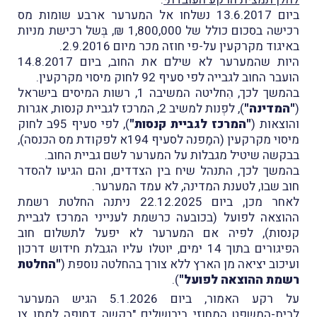
ביום 13.6.2017 נשלחו אל המערער ארבע שומות מס
רכישה בסכום כולל של 1,800,000 ₪, בְּשל רכישת מניות
באיגוד מקרקעין על-פי חוזה מכר מיום 2.9.2016.
היות שהמערער לא שילם את החוב, ביום 14.8.2017
הועבר החוב לגבייה לפי סעיף 92 לחוק מיסוי מקרקעין.
בהמשך לכך, הִחליטה המשיבה 1, רשות המיסים בישראל
(
"המדינה"
), לפְנות למשיב 2, המרכז לגביית קנסות, אגרות
והוצאות (
"המרכז לגביית קנסות"
), לפי סעיף 95ב לחוק
מיסוי מקרקעין (המַפנה לסעיף 194א לפקודת מס הכנסה),
בבקשה שיטיל מגבלות על המערער לשם גביית החוב.
בהמשך לכך, התנהל שיח בין הצדדים, והם הגיעו להסדר
חוב שבו, לטענת המדינה, לא עמד המערער.
לאחר מכן, ביום 22.12.2025 ניתנה החלטת רשמת
ההוצאה לפועל (בכובעה כרשמת לענייני המרכז לגביית
קנסות), לפיה אם המערער לא יפעל לתשלום חוב
הפיגורים בתוך 14 ימים, יוטלו עליו הגבלת חידוש דרכון
ועיכוב יציאה מן הארץ ללא צורך בהחלטה נוספת (
"החלטת
רשמת ההוצאה לפועל"
).
על רקע האמור, ביום 5.1.2026 הגיש המערער
לבית-המשפט המחוזי בירושלים "בקשה דחופה למתן צו