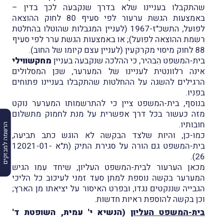
שהתקבלו בעניינו שלא בדרך שנקבעה לכך בדין –
באמצעות הגשת ערעור לפי סעיף 80 לחוק ההוצאה
לפועל, התשכ"ז-1967 (לעניין המגבלות שהוטלו בהחלטת
רשמת ההוצאה לפועל); או באמצעות הגשת ערר לפי סעיף
88 לחוק מיסוי מקרקעין (לעניין עצם קיומו של החוב).
בית-המשפט הִבהיר, כי ההלכה שנקבעה בעניין
מחקשווילי
אינה רלוונטית לעניינו של המערער, שכּן המסלולים
הרגילים להשגה על ההחלטות שהתקבלו בעניינו פתוחים
בפניו.
בנוסף, בית-המשפט ציין כי להתרשמותו המערער נוקט
מזה כעשור בכל דרך אפשרית על מנת לחמוק מתשלום
חובותיו.
הרשמה למבזקים
כמו-כן, והיות שלצד הבקשה לא הוגש כתב תביעה,
בית-המשפט גם הורה על סגירת התיק (ת"א 12021-01-
26).
מכאן הערעור לבית-המשפט העליון, שיחד עִמו הגיש
המערער בקשה נוספת למתן סעד זמני לעיכוב כל הליכי
הגבייה שננקטים נגדו, ובפרט האיסור על יציאתו מן הארץ;
וכן בקשה להוספת ראיות חדשות.
בית-המשפט העליון
(הנשיא י' עמית, השופטת ד'