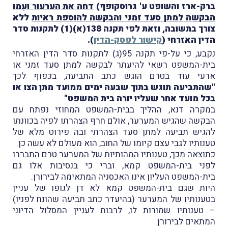
ברק-ארז והשופט ע' גרוסקופף)
דחה את הערעור ועִמו
הבקשה למתן סעד זמני והבקשה להוספת ראיות
ללא
צורך בתשובה, וזאת לפי תקנה 138(א)(1) לתקנות סדר
הדין האזרחי (
קישור לפסק-הדין
).
נקבע, כי על-פי תקנה 95(ג) לתקנות סדר הדין האזרחי
בית-המשפט רשאי להיעתר לבקשה למתן סעד זמני או
ארעי עוד בטרם הוגש כתב התביעה, בכפוף לכך
"שהתביעה תוגש בתוך שבעה ימים ממועד מתן הצו או
בכל מועד אחר שעליו יורה בית המשפט"
.
במקרה דנא, ההליך בבית-המשפט המחוזי נפתח עם
הבקשה שהגיש המערער, אולם חרף הצהרתו לפיה בכוונתו
להגיש תביעה למתן סעד הצהרתי ובה פירוט מלא של
טענותיו לגבי עצם קיומו של החוב, הוא מעולם לא עשה כן.
כתוצאה מכך, טענותיו המהותיות של המערער טרם התבררו
לפני בית-המשפט קמא, וברי כי בנסיבות אלו גם
בית-המשפט העליון אינו האכסניה המתאימה לבירורן.
היות שגם בית-המשפט קמא לא דן לגופו של עניין
בטענותיו של המערער (בהיעדר כתב תביעה שהונח לפניו)
– טענותיו שמורות לו, לרבות לעניין המסלול הדיוני
המתאים לבירורן.