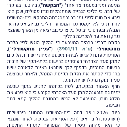
מניעה זמני במעמד צד אחד" (
"הבקשה"
), ​בה טען, בעיקרו
של דבר, כי הליכי הגבייה שמתנהלים נגדו פסולים, שכּן הוא
פרע את חובו לפני זמן רב ובמסגרתה התבקש בית-המשפט
להורוֹת כי לא יינָקטו נגד המערער הליכי גבייה, אכיפה או
הגבלה, ובפרט כי יבוטל כל צו עיכוב יציאה מן הארץ שהוצא
נגדו, וזאת עד להכרעה בהליך.
בפתח דבריו הבהיר המערער כי ההליך הוגש לפי הלכת
מחקשווילי
(
ע"א 3901/11
) (
"עניין מחקשווילי"
),
הפותחת פתח להגיש לבית-המשפט המחוזי ישירות הליכים
למתן סעד הצהרתי העוסקים ברישום בלתי-תקין של חובות
ברשות המיסים, בכפוף לכך שיובאו ראיות לכאורה שיש
בהן כדי לסתור את חזקת תקינוּת המנהל, ולאחַר שבוצעה
פנייה מוקדמת לרשויות המס.
חרף האמור בבקשתו, לפיו בכוונתו להגיש בתוך שבעה
ימים גם תובענה למתן סעד הצהרתי הקובע כי הוא פרע את
מלוא חובו, המערער לא הגיש במסגרת ההליך קמא כתב
תביעה.
ביום 19.1.2026 דחה בית-המשפט המחוזי בירושלים
(השופטת ת' בר-אשר) על הסף את הבקשה, לאחַר שמצא
כי היא מהווה ניסיון של המערער לתקוף החלטות