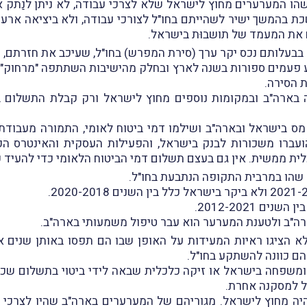
שהו המערערים מחוץ לישראל שלא לצרכי עבודה, לא ניתן לנַתק 
כת בהמשך ישיר לשהייתם בחו"ל לצורכי עבודה, ולא ביציאה ארע
 את המעמד של תושבוּת בישראל.
ע פעמים ספורות בשנה לארץ ובחלק מהישיבות השתתפה "מרחוק
עה בארה"ב ובמקומות נוספים מחוץ לישראל ורק קבלת התשלום 
מס בישראל ובארה"ב ושילמו דמי ביטוח לאומי, התמורה מעבודת
201. לאחר מכן, לא הועברו משכורות לבנק בישראל, והפעילות העסקית והא
ית ממשית. אין גם בעצם תשלום דמי הביטוח הלאומי כדי להעיד
 שהו במרבית התקופה הנתבעת בחו"ל.
 2012-2021.
רה"ב ולטענת המערער הוא עבר טיפול משמעותי בארה"ב.
לא הציגו ראיות המעידות על האופן שבו הם תפסו באותן שנים א
להם כוונה להשתקע בחו"ל.
 ומשפחה בישראל או זיקה כלכלית שבאה לידי ביטוי בתשלום 
ל למסקנה אחרת.
 מחוץ לישראל. מגוריהם של המערערים בארה"ב שהיו לצרכי ע