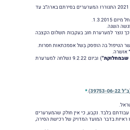
בשנת 2017 רכשו המערערים סירת מפרש ויצאו לשייט ברחבי העולם עד לשנת 2019. מאז ועד לחודש ספטמבר 2021 התגוררו המערערים בסירתם בארה"ב עד
קבות כך נוצר למערערת חוב בעקבות תשלום הקִצבה
שבמחלוקת"
) וביום 9.2.22 נשלחה למערערת
ב"ל 39753-06-22
).
*
ראל.
עבודתם בלבד. נקבע, כי אין חולק שהמערערים
ו ראיות בדבר המועד המדויק של רכישת הסירה,