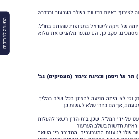
שה לצירוף ראיות חדשות בשלב הערעור ובגדרהּ
הרשמה למבזקים
יומה של זיקה לישראל בתקופות שהותם בחו"ל.
 מסמכים. עקב כך, הם נמנעו מלהגיש את מלוא
מר ש' ויסמן ונציגת ציבור (מעסיקים) גב'
; וכי לא היתה מניעה להציגן בכל שלב בהליך.
עמם, אך הם בחרו שלא לעשות כן.
ו על-ידי המל"ל. שכּן, בית-הדין רשאי להעלות
ל ראיות חדשות בשלב הערעור.
שר שלו לטענות המערערים. המדובר בין השאר