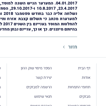
3.4.2017
למערערת מכתב כי תשלום קצבת אזרח ותיק
בהיותם מיוצגים. כך או כך, עניינם נבחן מחד
חזור
דף הבית
הספר מיסוי שוק ההון
ע
אודות
יצירת קשר
מ
תחומי התמחות
הרשמה למבזקים
מ
מבזקים
תנאי שימוש
מ
פרסומי המשרד
הצהרת נגישות
מ