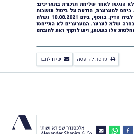
רער הגיש השגה למוסד, ולאחר שהתבקש להמציא אסמכתאות ביום 4.1.2017 ואלו לא הוגשו לאחר שליחת תזכורת בתאריכים:
נו הפכה חלוטה. ביחס למערערת, הודעה על ביטול תושבות
נשלחה אליה כבר בחודש ספטמבר 2018 והיא בחרה שלא להשיג כנגד החלטה זו ולא הגישה תביעה לבית הדין. בנוסף, ביום 10.08.2021 נשלח
בחרה שלא לערער. המערערים לא התייחסו
גות או תביעות כנגד החלטות אלו בשעתן, ויש לזקוף זאת לחובתם
גירסה להדפסה
שלח לחבר