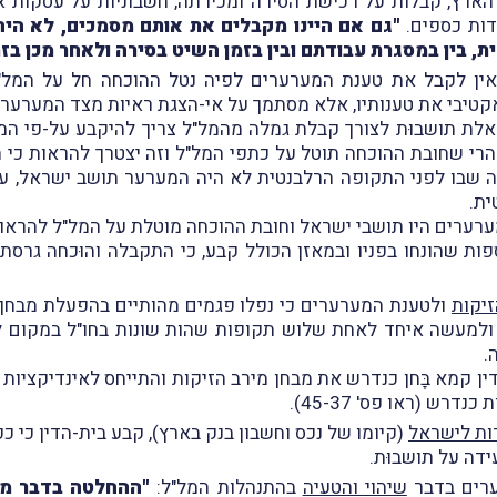
ארץ, קבלות על רכישת הסירה ומכירתה, חשבוניות
על עסקות א
ות כספים.
"גם אם היינו מקבלים
את
אותם
מסמכים
, לא הי
, בין במסגרת עבודתם ובין בזמן השיט בסירה ולאחר מכן בז
י אין לקבל את טענת המערערים לפיה נטל ההוכחה חל על המל"
 אקטיבי את טענותיו, אלא מסתמך על אי-הצגת ראיות מצד המערע
שאלת תושבוּת
לצורך קבלת גמלה מהמל"ל צריך להיקבע על-פי המ
י שחובת ההוכחה תוטל על כתפי המל"ל וזה יצטרך להראות כי 
שבו לפני התקופה הרלבנטית לא היה המערער תושב ישראל, עליו
ית.
מערערים היו תושבי ישראל וחובת ההוכחה מוטלת על המל"ל להראו
וספות שהונחו בפניו ובמאזן הכולל קבע, כי התקבלה והוּכחה גר
זיקות
ולטענת המערערים כי נפלו פגמים מהותיים בהפעלת מבחן 
ת" ולמעשה איחד לאחת שלוש תקופות שהות שונות בחו"ל במקום
.
הדין קמא בָּחן כנדרש את מבחן מירב הזיקות והתייחס לאינדיקציות
ש (ראו פס' 45-37).
ות לישראל
(קיומו של נכס וחשבון בנק בארץ), קבע בית-הדין כי כ
דה על תושבוּת.
ערים בדבר
שיהוי והטעיה
בהתנהלות המל"ל:
"
ההחלטה בדבר מע