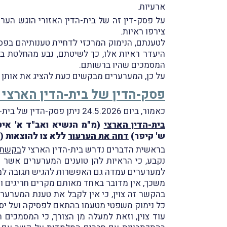
ארעיות.
על פסק-דין זה של בית-הדין האזורי הוגש הערע
צירפו ראיות.
לטענתם, הנימוק המרכזי לדחיית טענותיהם בפס
היעדר ראיות אלו, כך לשיטתם, נבע מהחלטת בי
המסמכים שהיו ברשותם.
על כן, המערערים מבקשים כעת להציג את אותן ר
פסק-הדין של בית-הדין הארצי 
כאמור, ביום 24.5.2026 ניתן פסק-הדין של בית-הדין הארצי לעבודה.
בית-הדין הארצי
(מ"מ הנשיא ואב"ד א' איטח,
ש' קיפר)
דחה את הערעור
ללא צו להוצאות (
בראשית הדברים נדרש בית-הדין הארצי ל
בקשת 
נקבע, כי
הראיות להן טוענים המערערים אשר היו
למערערים עמדה גם האפשרות להגיש תגובה למס
משכך, אין מדובר באחד מאותם מקרים חריגים ו
בהקשר זה צוין, כי אין לקבל את טענת המערערים
כל נימוק משפטי מטעמו בהתאם לפסיקה ועל יסוד
עוד צוין, וזאת למעלה מן הצורך, כי המסמכים 