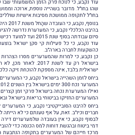
עוד נקבע, כי לנוכח פרק הזמן המשמעותי שבו 
שהו בחו"ל. מדובר בשהייה נוספת, ארוכה וממוש
בחו"ל לתקופה ממושכת מסיבות אישיות שוללים
בנוסף, נקבע, כי העובדה שהָחל משנת 2017 היה בבעלותם נכס יקר ערך (סירת המפרש) בחו"ל, שעיכב את חזרתם, עומדת בניגוד לטענתם שלא רכשו נכסים בחו"ל
בהיבט הכלכלי נקבע, כי המערערת נדרשה להגי
סיום עבודתה בסוף שנת 2015 ועד למועד רכישת הסירה.
עוד נקבע, כי כל פעילות קי סקן ישראל בוצ
כהשקעות לחברה בארה"ב.
כן נקבע, כי למרות שהמערערים מסרו הצהרות 
בישראל רק עד לשנת 7
ישראלית בלבד, אינה מספקת להוכחת זיקה כלכל
ביחס לזמן השהִייה בישראל נקבע, כי המערערים
המערער נכח 300 ימים בישראל בין השנים 2021-2012 ולא ביקר בישראל כלל בין השנים 2020-2018.
ואילו המערערת נכחה בישראל פרקי זמן קצרים בין השנים
המערערים החזיקו בביטוחי בריאות בישראל ובא
ביחס להיבט הסובייקטיבי נקבע, כי המערערים 
חברים וכיו"ב. זאת, על אף טענתם כי לא הייתה 
לבסוף נקבע, כי אין בעובדה שלמערערים דירה
דמי ביטוח ובהגשת דוחות למס הכנסה כדי להובי
מרכז חייהם של המערערים בתקופה הנתבעת היה