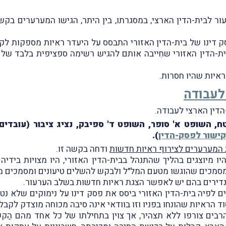
ור לבית-הדין הארצי, במסגרתו, בין היתר, הגישו המערערים בק
ק דינו של בית-הדין האזורי התבסס על היעדר ראיות מספקות לק
ת-הדין האזורי שחִייבה אותם להגיש רשימה ספציפית בלבד של
איות שהיו חסרות.
לעבודה
 השופט א' סופר, השופט ד' ספיבק, נציג ציבור (עובדים) 
קישור לפסק-הדין
).
המערערים לצירוף ראיות חדשות
ודחה בקשה זו.
 מיוצגים בהליך שהתנהל בבית-הדין האזורי, היו מצויות בידיהם
מכים שהוגשו מטעם המל"ל ולבקש להשלים טיעונים ומסמכים מט
נדירים בהם יש לאפשר הצגת ראיות חדשות בשלב הערעור.
 לפיה בית-הדין האזורי ביסס את פסק דינו על נימוקים שלא נטענ
 הראיות שהונחו בפניו וזו בוודאי אינה סיבה מכוחה מוצדק לקב
הרבים צורפו
ל
לא תצהיר
, אך
צוין בתחילתו של כל אחד
מהם
הַק