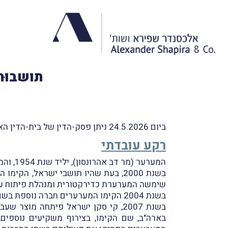
תושבוּת
ביום 24.5.2026 ניתן פסק-הדין של בית-הדין הארצי לעבודה בעניין
רקע עובדתי
המערער (מר דב אהרונסון), יליד שנת 1954, והמערערת (גב' אופירה רוזוליו אהרונסון), ילידת שנת 1949, הינם בני-זוג, אזרחי ישראל.
בשנת 2000, בעת שהיו תושבי ישראל, הקימו המערערים חברה ישראלית בשם "סיגל טק וונצ'רס 2000 בע"מ" (
שימשה המערערת כדירקטורית ומנהלת פיתוח עסק
בשנת 2004 הקימו המערערים חברה נוספת בשם "קי סקן בע"מ" (
בארה"ב, שם הקימו, בצירוף משקיעים נוספים,