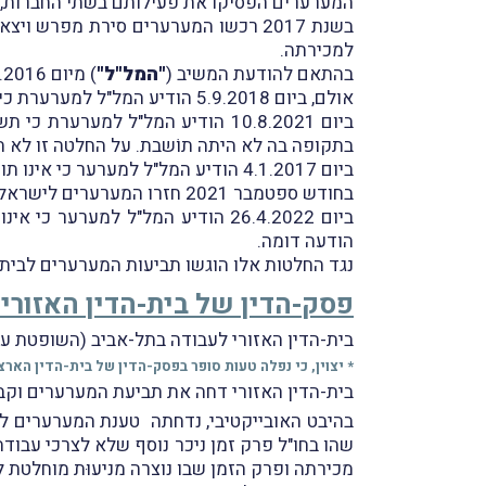
המערערים הפסיקו את פעילותם בשתי החברות, קי סקן ישרא
למכירתה.
בהתאם להודעת המשיב (
"המל"ל"
) מיום 10.1.2016 תביעת המערערת לקצבת זקנה (קצבת אזרח ותיק) אוּשרה הָחל מיום 1.3.2015.
אולם, ביום 5.9.2018 הודיע המל"ל למערערת כי אינה תושבת ישראל מיום 16.12.2012 ואילך. על החלטה זו לא הוגשה השגה.
ביום 10.8.2021 הודיע המל"ל למ
בתקופה בה לא היתה תוֹשבת. על החלטה זו לא ה
ביום 4.1.2017 הודיע המל"ל למערער כי אינו תושב ישראל מיום 16.12.2012 ואילך. על החלטה זו הוגשה השגה אשר הטיפול בה הופסק בְּשל אסמכתאות חסרות.
בחודש ספטמבר 2021 חזרו המערערים לישראל ובקשתם למשרד העלייה והקליטה להכרה בהם כ"תושבים חוזרים" אושרה.
ביום 26.4.2022 הודיע המל"ל למערער כי אינו תושב ישראל מיום 16.12.2012 ועד ליום 8.9.2021 (
הודעה דומה.
נגד החלטות אלו הוגשו תביעות המערערים לבית-ה
פסק-הדין של בית-הדין האזורי
בית-הדין האזורי לעבודה בתל-אביב (
השופטת ע' 
* יצוין, כי נפלה טעות סופר בפסק-הדין של בית-הדין הארצי ביחס
בית-הדין האזורי דחה את תביעת המערערים וקב
בהיבט האובייקטיבי, נדחתה טענת המערערים לפ
שהו בחו"ל פרק זמן ניכר נוסף שלא לצרכי עבוד
מכירתה ופרק הזמן שבו נוצרה מניעוּת מוחלטת ל