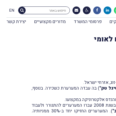
EN
ים
פרסומי המשרד
מדורים מקצועיים
יצירת קשר
 לאומי
יגל טק"
) בה עבדה המערערת כשכירה. בנוסף,
מהנדס אלקטרוניקה במקצועו.
בשנת 2007, קי סקן ישראל פיתחה מוצר שעבר לשלב הייצור והשיווק בשיתוף משקיע מארה"ב. בעקבות זאת, בשנת 2008 עברו המערערים להתגורר ולעבוד
"
). המערערים החזיקו יחד ב-30% ממניותיה
.