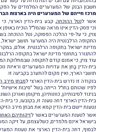
בהתכתבויות עם חברים המלמדות על קשר עם ה
חשבון הבנק של המערערים המלמדים על הפקד
מרכז חייהם של המערערים היה בארצות הברית
אשר ל
נטל ההוכחה
, קבע בית-הדין הארצי, כ
וכי פסק-הדין אינו מראה שהמל"ל הוכיח באופן
צוין, כי על-פי ההלכה הפסוקה, נטל ההוכחה ב
התקופה הרלבנטית היה המערער תושב ישראל, הר
מדינת ישראל בתקופה הרלבנטית. אולם, במקרה 
להתגורר בתחומי מדינת ישראל בתקופה הרלבנט
עוד צוין, כי אמנם קוֹדם לתקופה שבמחלוקת ה
בית-הדין בָּחן את עדויות המערערים וראיות נ
תושבי הארץ; ואין מקום להתערב בקביעה זו.
בנקודה זו נדרש בית-הדין הארצי ל
מבחן מירב ה
לפיו שהותם בחו"ל הייתה בְּשל "סיבות אישיו
בניגוד לסיבותיהן, כוונותיהן, מיקומן ואורכן השונה
בית-הדין הארצי דחה טענה זו, בקובעו, כי בית-
נטענת יישם בית-הדין קמא את מבחן מירב הזיקות כנדר
אשר לטענת המערערים באשר ל
זיקותיהם האחר
בישראל אינם מלמדים, כשלעצמם, על זיקה המעי
לבסוף, דחה בית-הדין הארצי את טענות המער