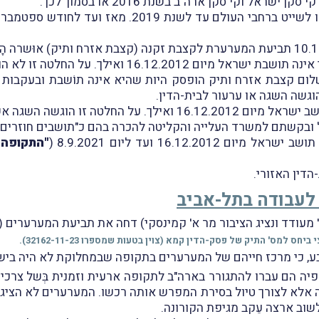
ל וקי סקן ארה"ב בשנת 2016 או בסמוך לכך.
ערערת כי תשלום קצבת אזרח ותיק הופסק היות שהיא אינה תוֹשבת ובע
וגשה השגה או ערעור לבית-הדין.
"התקופה 
דין האזורי.
 לעבודה בתל-אביב
מעודד ונציג הציבור מר א' קמינסקי) דחה את תביעת המערערים (
 למס' התיק של פסק-הדין קמא (צוין בטעות שמספרו 32162-11-23).
ע, כי מרכז חייהם של המערערים בתקופה שבמחלוקת לא היה ביש
יה הם עברו להתגורר בארה"ב לתקופה ארעית וזמנית בְּשל צרכי 
ה אלא לצורך טיול בסירת המפרש אותה רכשו. המערערים לא הציג
שוב ארצה עֵקב מגיפת הקורונה.