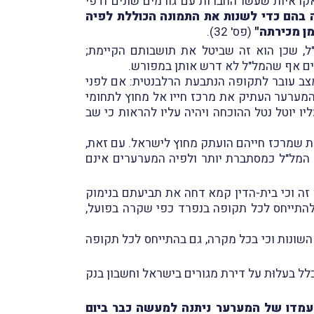
קראיות שעשו החברות עם גורמים שונים ודפי
ה בהם כדי לשנות את התמונה הכוללת לפיה
מן מכירתה"
(פס' 32).
ל, שכן הוא זה שביטל את תושבותם הקיימת;
רים אף שהמל"ל לא דרש אותן במפורש.
צב עובר לתקופה הנתבעת הרלבנטית: אם לפני
המערער העתיק את מרכז חייו אל מחוץ לתחומי
 יוטל נטל ההוכחה ויהיה עליו להראות כי שב
ת שמרכז חייהם הועתק מחוץ לישראל. עם זאת,
סת המל"ל כמסתברת יותר ולפיה המערערים אינם
זה וכי בית-הדין קמא דחה את תביעתם
בנימוק
 להתייחס לכל תקופה בנפרד כפי שקרה בפועל,
 השונות וכי בכל מקרה, גם בהתייחס לכל תקופה
כלל בעלוּת על דירת מגורים בישראל וחשבון בנק
מדו של המערער ניתנה למעשה כבר ביום