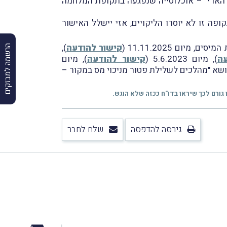
ת הארי" – אוכלוסייה שנפגעה בתקופת המלחמה
יתנו לנישום 30 ימים להסרתם; וכי אם לאחַר תקופה זו לא יוסרו הליקויים, אזי יישלל האישור
ם 11.11.2025 (
קישור להודעה
),
הרשמה למבזקים
ה
), מיום 5.6.2023 (
קישור להודעה
), מיום
ודעתה של רו"ח קלימן מיום 14.6.2021 בנושא "מהלכים לשלילת פטור מניכוי מס במקור –
גירסה להדפסה
שלח לחבר