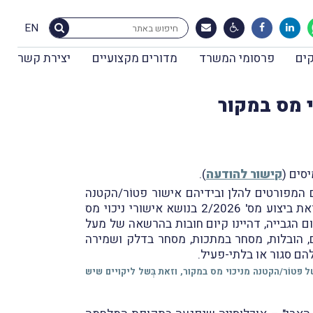
EN
ים
פרסומי המשרד
מדורים מקצועיים
יצירת קשר
 מס במקור
קישור להודעה
).
המפורטים להלן ובידיהם אישור פטוֹר/הקטנה
מניכוי מס במקור בתוקף: (א) לא הוגש דו"ח מפורט למע"מ בהתאם לקריטריונים המפורטים בפסקה 5.2.3 להוראת ביצוע מס' 2/2026 בנושא אישורי ניכוי מס
ום הגבייה, דהיינו קיום חובות בהרשאה של מעל
לנים, הובלות, מסחר במתכות, מסחר בדלק ושמירה
להם סגור או בלתי-פעיל.
ֹר/הקטנה מניכוי מס במקור, וזאת בְּשל ליקויים שיש