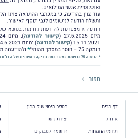
עם זאת, על-פי המצוין בהודעה, ממהלך זה
מועט
ואוכלוסיית אנשי המילואים.
ותשלח הודעה לנישומים לגבי תוקף האישור.
הודעה זו מצטרפת להודעות קודמות בנושא של רו"ח פ
מיום 27.5.2025 (
קישור להודעה
), מיום 25.11.2024 (
15.11.2021 (
קישור להודעה
) ומיום 14.6.2021 (
הנמקה 75 – חוסר במסמך מהותי"
*
ולהודעתה מיום 11.2024
* הנמקה 75 נרשמת כאשר בעת בדיקה ראשונית של הדו"ח השנתי במשרד השומה נמצא כי הדו"ח הוגש כשחסר בו מסמך מהותי שהיעדרו אינו גורם לכך שיראו בדו"ח ככזה שלא הוגש.
חזור
דף הבית
הספר מיסוי שוק ההון
ע
אודות
יצירת קשר
מ
תחומי התמחות
הרשמה למבזקים
מ