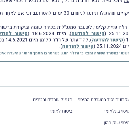
ה
אוכלוסיית "זכאי חרבות ברזל", "זכאי עם כלביא" ו"זכאי שאג
עוד צוין בהודעה, כי במכתבי ההתראה צוינו הליקויים שהתגלו ונ
זית קלימן, לשעבר סמנכ"לית בכירה שומה וביקורת ברשות המיסים, מיו
קישור להודעה
), מיום 18.6.2024 (
קישור להודע
קישור להודעה
), לה
25. (
קישור להודעה
).
קרונות יסוד במערכת המיסוי
תגמול עובדים ובכירים
יסוי בינלאומי
ביטוח לאומי
יסוי שוק ההון