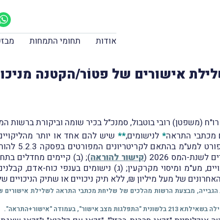
אודות
תחומי התמחות
מבזק
ילת אישורים של פטוֹר/הקטנה מניכוי
ם מכתבי התראה
*
לנישומים,
**
שיש להם אחד או יותר מהליקויים 
שנת-המס 2026 (
קישור להוראה
); (ב) קיימים מחדלים בתח
, ניכויים, מע"מ ומיסוי מקרקעין; (ג) נישומים בענפי כוח-אדם, קב
אחרונים של מעל מיליון ₪, ללא תיק ניכויים או שתיק הניכויים ש
גבייה, מבצעת הרשות מהלכים של שליחת מכתבי התראה לשלילת אישורים של פטו
", בעמודה "אישור+התראה".