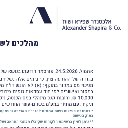
מהלכים לשל
אתמול, 24.5.2026, פורסמה הודעתו בנושא של רו"ח (משפטן) רובי בוטבול, סמנכ"ל בכיר שומה וביקורת ברשות המיסים (
בגדרהּ של ההודעה צוין, כי בימים אלה נשלחי
במקור ואישורים לפי חוק עסקאות גופים ציבוריים ל
10,000 ₪, וחובות קנס מינהלי במס הכנסה
וניקיון, עם מחזוֹר במע"מ בשנים-עשר החודשים ה
* במסגרת פעילות רשות המסים להגברת האכיפה והעמקת ה
בתיק הנישום.
** ניתן לעיין ברשימת הלקוחות שקיבלו מכתבי התראה ושלילה בשאילתא 213 בלשונית "התפלגות מצב אישור