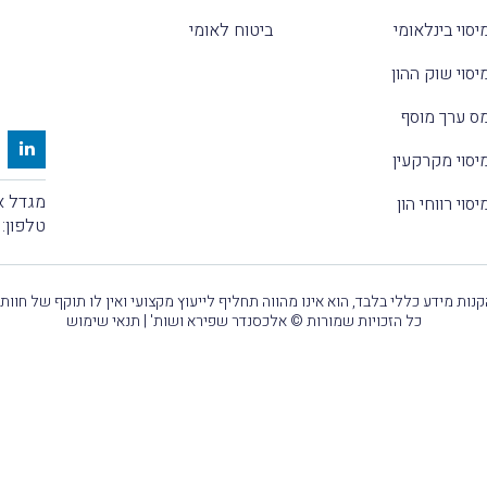
יסוי בינלאומי
ביטוח לאומי
יסוי שוק ההון
ס ערך מוסף
יסוי מקרקעין
מגדל אלקטרה
יסוי רווחי הון
טלפון:
נות מידע כללי בלבד, הוא אינו מהווה תחליף לייעוץ מקצועי ואין לו תוקף של חוות
כל הזכויות שמורות © אלכסנדר שפירא ושות' |
תנאי שימוש