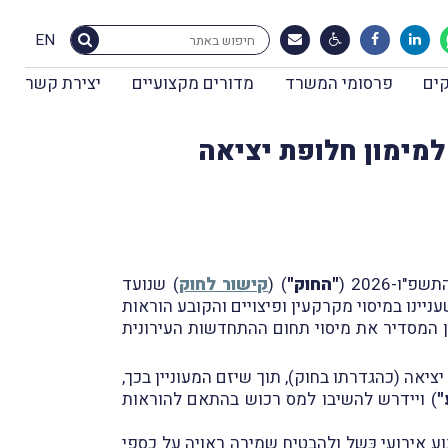
EN
ים
פרסומי המשרד
מדורים מקצועיים
יצירת קשר
למימון חלופת יציאה
"החוק"
) (
קישור לחוק
) שנועד
יינו במיסוי מקרקעין ופיצויים והקובע הוראות
מע"מ הדומות לאלו שמנויות בפרק חמישי 4 לחוק מיסוי מקרקעין המסדיר את מיסוי תחום ההתחדשות העירונית
יאה (כהגדרתו בחוק), תוך שיזם המעוניין בכך,
"
) ויידרש להשיבו למס רכוש בהתאם להוראות
 אירועי כֶּשֶל ולהבטיח שמירה ראויה על כספי