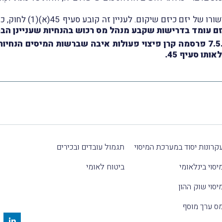
לעניין זה קובע סעיף 45(א)(1) לחוק, כי הסיוע ליזם יינתן בכפוף לכך ש
זם עומד בדרישות שקבע מנהל מס רכוש בהנחיות שעניינן הבט
בהמשך לכך, נבקש לעדכנכם, כי ביום 7.5.2026 פרסמה קרן פיצוי פעולות איבה שבר
תו סעיף 45.
קרונות יסוד במערכת המיסוי
תגמול עובדים ובכירים
יסוי בינלאומי
ביטוח לאומי
יסוי שוק ההון
ס ערך מוסף