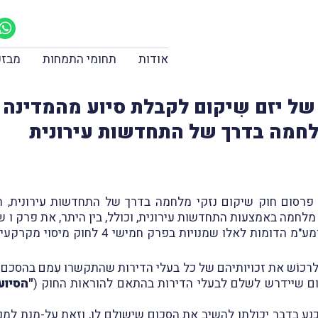
אודות
תחומי התמחות
מבזק
של יזם שִיקום לקבלת סיוע מהמדינה 
לחמה בדרך של התחדשות עירונית
חמה באמצעות התחדשות עירונית, וכולל, בין היתר, את פרק ו שענ
המקנות פטוֹרים והקלוֹת במס שבח, מס רכישה ו
רכוֹש את זכויותיהם של כל בעלי הדירות שהתקשרו עִמם בהסכם יצ
ום שיידרש לשלם לבעלי הדירות בהתאם להוראות החוק (
"הסיוע
ע בדבר יכולתו להשיב את הסכום שישולם לו, וזאת על-מנת למְנוע