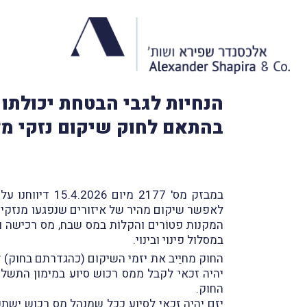
הנחיות לגבי הבטחת יכולתו 
בהתאם לחוק שיקום נזקי מ
במבזק מס' 2177 מיום 15.4.2026 דיווחנו על פרסום חוק שיקום נזקי מלחמה בדרך של התחדשות עירונית, התשפ"ו-2026 (
לאפשר שיקום מהיר של איזורים שנפגעו מנזקי מל
במסלול פינוי ובינוי.
החוק מחיֵיב את יזמי השיקום (כהגדרתם בחוק) ל
יהיה זכאי לקבל ממס רכוש סיוע במימון התשל
החוק.
יזם יהיה זכאי לסיוע ככל שמנהל מס רכוש ישתכנ