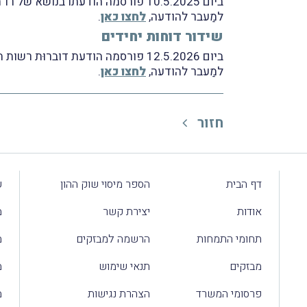
ביום 10.5.2025 פורסמה הודעתו בנושא של רו"ח (משפטן) רובי בוטבול, סמנכ"ל בכיר שומה וביקורת (בפועל) ברשות המיסים.
למַעבר להודעה,
לחצו כאן
.
שידור דוחות יחידים
ביום 12.5.2026 פורסמה הודעת דוברוּת רשות המיסים בנושא.
למַעבר להודעה,
לחצו כאן
.
חזור
דף הבית
הספר מיסוי שוק ההון
ע
אודות
יצירת קשר
מ
תחומי התמחות
הרשמה למבזקים
מ
מבזקים
תנאי שימוש
מ
פרסומי המשרד
הצהרת נגישות
מ