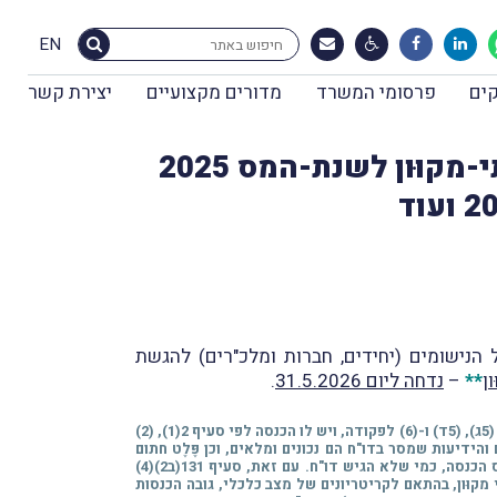
EN
ים
פרסומי המשרד
מדורים מקצועיים
יצירת קשר
וּנה סמנכ"ל בכיר מקצועית ברשות המיסים | הגשת דו"ח שנתי בלתי-מקוּון לשנת-המס 2025
הנישומים (יחידים, חברות ומלכ"רים) להגשת
ן
**
–
נדחה ליום 31.5.2026
.
** סעיף 131(ב2) לפקודת מס הכנסה, שנוסף במסגרת תיקון 161, קובע, כי יחיד החייב בהגשת דו"ח מכוח הוראות סעיף 131(א)(1)-(4), (5א), (5ג), (5ד) ו-(6) לפקודה, ויש לו הכנסה לפי סעיף 2(1), (2)
הידיעות שמסר בדו"ח הם נכונים ומלאים, וכן פֶּלֶט חתום
מס הכנסה, כמי שלא הגיש דו"ח. עם זאת,
סעיף 131(ב2)(4)
קוּון, בהתאם לקריטריונים של מצב כלכלי, גובה הכנסות