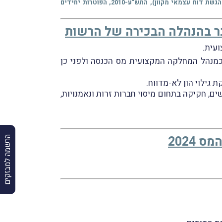
ומצב בריאותי, וכן מנימוקים מיוחדים אחרים, שייקָבעו בתקנות. מכוח אותו סעיף 131(ב2)(4) לפקודה, הותקנו תקנות מס הכנסה (פטור מהגשת דוח עצמאי מקוון), התש"ע-2010, הפוטרות יחידים
בר בהנהלה הבכירה של הרשות
עית.
 כמנהל המחלקה המקצועית מס הכנסה ולפני כן
גילוי הון לא-מדוּוח.
, חקיקה בתחום מיסוי חברות זרות ונאמנויות,
2024
הרשמה למבזקים