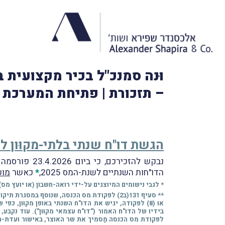
– תזכורת | פתיחת המערכת לשיד
הגשת דו"ח שנתי בלתי-מקוּון לשנת-המס 5
נבקש להזכירכם, כי ביום 23.4.2026 פורסמה הודעת רשות המסים (
הדו"חות השנתיים לשנת-המס 2025,
*
כאשר
מוע
* לגבי נישומים המיוצגים על-ידי רואה-חשבון (או יועץ מס
או (8) לפקודה, יגיש את הדו"ח השנתי באופן מקוּון, 
בידיו של הדו"ח האמור ("דו"ח עצמאי מקוּון"). עוד נקבע
לפקודת מס הכנסה מַסמיך את שר האוצר, באישור ועדת-הכס