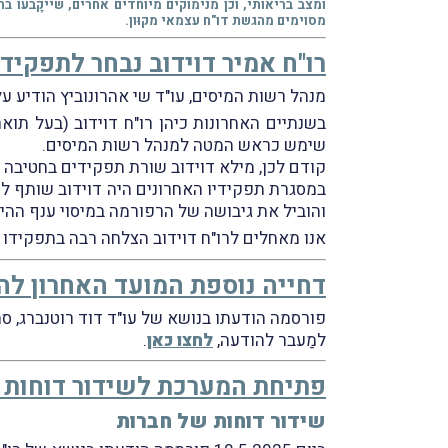
מסוימים מהגשת דו"ח עצמאי מקוּון.
רו"ח אמיר דוידוב נבחר לתפקי
מנהל רשות המיסים, עו"ד שי אהרונוביץ הודיע ע
בשנתיים האחרונות כיהן רו"ח דוידוב (בעל תו
שימש כראש המטה למנהל רשות המיסים.
קודם לכן, מילא דוידוב שורת תפקידים בחטיבה המ
במסגרת תפקידיו האחרונים היה דוידוב שותף לה
והוביל את גיבושה של הרפורמה במיסוי ענף ההיי
אנו מאחלים לרו"ח דוידוב הצלחה רבה בתפקידו
דחייה נוספת המועד האחרון להג
פורסמה הודעתו בנושא של עו"ד דוד רוטנברג, סמ
למַעבר להודעה,
לחצו כאן
.
פתיחת המערכת לשידור דוחות שנ
שידור דוחות של חברות