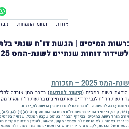
אודות
תחומי התמחות
מבזק
ור דוחות שנתיים לשנת-המס 2025 ועוד
202 – תזכורת
קישור להודעה
) בדבר מתן אורכה לכלל 
ד הגשת הדו"ח לגבי יחידים שאינם חייבים בהגשת דו"ח שאינו מקוּו
) ניתנת אַרכּה להגשת הדו"ח בהתאם להסדרים בין הרשות למיַיצגים.
כפי שיורה מנהל רשות המיסים, בצירוף הצהרה בטופס שקבע המנהל, שלפיה הפרטים ו
, כי יחיד כאמור שלא הגיש דו"ח עצמאי מקוּון, יראוהו, לעניין הוראות פקודת 
פים של הכנסת, לקבוֹע סוגי יחידים שיהיו פטוּרים מחובת הגשת דו"ח עצמאי מ