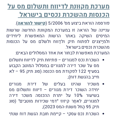
מערכת מקוּונת לדיווח ותשלום מס על
הכנסות מהשכרת נכסים בישראל
פורסמה הוראת ביצוע מס' 5/2006 (
קישור להוראה
).
עניינה של הוראה זו במערכת המקוּונת החדשה שרשות
המיסים השיקה באתר הרשות המאפשרת ליחידים
ולמיַיצגים לפתוח תיק ולדַווח ולשלם מס על הכנסות
מהשכרת נכסים בישראל.
המערכת מאפשרת לבחור את אחד המסלולים הבאים:
השכרת נכס למגורים – פתיחת תיק לדיווח ותשלום
מס על שכר דירה למגורים במסלול המוטב הקבוע
בסעיף 122 לפקודת מס הכנסה (סוג תיק 95 – לא
חייב בהגשת דוח);
משכיר שהינו בעלים של דירת מגורים
יחידה השוכר דירת מגורים – דיווח ותשלום מס
בשיעור 10% על יתרת ההכנסה משכר דירה
למגורים, לאחַר קיזוז "דמי שכירות מוטבים" (סוג
תיק 95 הָחל משנת-המס 2023);
השכרת נכס עסקי – קיימת חובת הגשת דוח שנתי