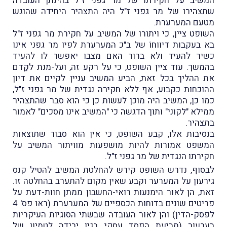
המשיב על חקירתו של מר גפני ז"ל בהינתן העובדה
שתצהירו של מר גפני ז"ל היה התצהיר היחידה שהוגש
מטעם המערערת.
השופט ציין, כי ויתורו של המשיב על חקירת מר גפני ז"ל
בא בעקבות דיווחוֹ של ב"כ המערערת לפיו מר גפני אינו
כשיר להעיד ולא ברור האם מצבו יאפשר לו להעיד
בהמשך. עוד ציין השופט, כי על רקע זה, ועל-מנת לקַדם
את ההליך בכל זאת, הביע המשיב עניין לקיים את דיון
ההוכחות כקבוע, אף ללא חקירה נגדית של מר גפני ז"ל,
כמו כן, המשיב היה מוכן לעשות כן כי הוא סבר שהתצהיר
ממילא "לקוני" ותוך הדגשה כי "המשיב אינו מסכים" לאמור
בתצהיר.
בנסיבות אלו, קבע השופט, כי אין הוא סבור שתוצאות
המשפט אמורות להיות מושפעות מוויתור המשיב על
חקירתו הנגדית של מר גפני ז"ל.
לבסוף, נדרש השופט קירש להחלטת המשיב להטיל קנס
גירעון על המערער וקבע שאין מקום להתערב בהחלטה זו.
זאת, הן לאור הימנעות רואי-החשבון ממתן חוות-דעת על
פריטים שונים בדוחות הכספיים של המערערת (ראו פס' 4
לפסק-הדין) והן לאור העובדה שבשתי הסוגיות העיקריות
בערעור (תביעת הפסד עסקי בגין ירידה לטמיון של