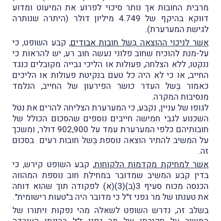
מרבית החובות אך נותר סיכוי לפרוֹע את המיעוט ומדוע
דווקא בהיקף של 4.749 מיליון דולר (היתרה שנותרה
לגישת המערערת).
אשר לניכוי ההוצאה בְּשל חובות אבודים
, קבע השופט, כי
על-מנת להוכיח שחוב פלוני נעשה חוב רע, יש להראות כי
ננקטו, ללא הצלחה, פעולות או הליכי גבייה מקובלים כנגד
החייב, או כי לא היה כל טעם בנקיטת פעולות או הליכים
כאמור בְּשל העדר כושר הפירעון של החייב, הנלמד
מנסיבות המקרה.
לגופו של עניין, נקבע, כי המערערת הצליחה להרים את נטל
השכנוע לגבי חמישה חייבים נוספים שהסכום הכולל של
חובותיהם כלפי המערערת עמד על 902,900 דולר, ומשכך
על המשיב להתיר הוצאה נוספת בְּשל חובות רעים בסכום
זה.
אשר למחיקת מקדמות הלקוחות
, קבע השופט קירש, כי
בדין קבע המשיב שמדובר במחילת חוב נוספת המהווה
הכנסה מכוח סעיף 3(ב)(3)(א) לפקודה תוך שהוא דוחה
את טענתו של מר גפני ז"ל כי מדובר היה ב"טעות רישומית".
בשלב זה, נדרש השופט לשאלה מהי נפקות ויתורו של