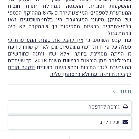
ההשקעות וסוגיית ההכנסה ממחילת יתרת חובות
המערערת לספקים, המיַיצגות יחד כ-87% מההיקף הכספי
של התיק) טיעוני המערערת היו בלתי-משכנעים ו/או
בלתי-נתמכים בראיות מספיקות כך שהמקרה לא היה
באמת גבולי.
עוד קבע השופט, כי
אין לקבל את טענת המערערת כי
פעלה על-פי חוות-דעת משפטית
, שכּן לא רק שחוות-דעת
זו הייתה מסוייגת ביותר, אלא ש
זו ניתנה כחודשיים
וחצי לאחר מתן הוראות הרישום משנת 2018
, כך שעֶמדת
המערערת לגבי החובות וההשקעות השונים
ננקטה קודם
לקבלת חוות-הדעת ולא בהסתמך עליה
.
חזור
גירסה להדפסה
שלח לחבר