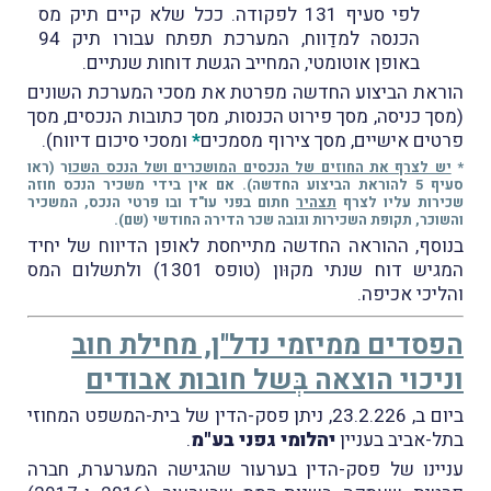
לפי סעיף 131 לפקודה. ככל שלא קיים תיק מס
הכנסה למדַווח, המערכת תפתח עבורו תיק 94
באופן אוטומטי, המחייב הגשת דוחות שנתיים.
הוראת הביצוע החדשה מפרטת את מסכי המערכת השונים
(מסך כניסה, מסך פירוט הכנסות, מסך כתובות הנכסים, מסך
פרטים אישיים, מסך צירוף מסמכים
*
ומסכי סיכום דיווח).
*
יש לצרף את החוזים של הנכסים המושכרים ושל הנכס השכו
ר (ראו
סעיף 5 להוראת הביצוע החדשה). אם אין בידי משכיר הנכס חוזה
שכירות עליו לצרף
תצהיר
חתום בפני עו"ד ובו פרטי הנכס, המשכיר
והשוכר, תקופת השכירות וגובה שכר הדירה החודשי (שם).
בנוסף, ההוראה החדשה מתייחסת לאופן הדיווח של יחיד
המגיש דוח שנתי מקוּון (טופס 1301) ולתשלום המס
והליכי אכיפה.
הפסדים ממיזמי נדל"ן, מחילת חוב
וניכוי הוצאה בְּשל חובות אבודים
ביום ב, 23.2.226, ניתן פסק-הדין של בית-המשפט המחוזי
בתל-אביב בעניין
יהלומי גפני בע"מ
.
עניינו של פסק-הדין בערעור שהגישה המערערת, חברה