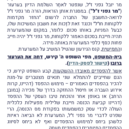
מר יובל גפני ז"ל, שנפטר לאחַר השלמת הדיון בערעור
(
"מר גפני ז"ל"
). במסגרת אותן הוראות, הורה מר גפני ז"ל
לרואה-החשבון של החברה לרשום "החזר מקדמות
ללקוחות חו"ל" וכנגד זאת לזַכות את חשבון המשיכות שלו,
כבעל המניות, באותו סכום. כלומר, במקום שהמערערת
תהיה חייבת בסכום האמור ללקוחות, מר גפני ז"ל יהיה חייב
פחות כסף כלפי המערערת באותה מידה.
ו
החמישית
, קנס הגירעון שהטיל המשיב על המערערת.
בית-המשפט
, מפי השופט ה' קירש,
דחה את הערעור
ברובו
(
קישור לפסק-הדין
).
אשר להפסדים מאובדן ההשקעות
, קבע השופט קירש, כי
הגם שחייבים להתמלא שני תנאים מצטברים על-מנת
להכיר בהפסדים האמורים – מימוש ההפסד (דהיינו, קרות
אירוע העברה או חיסול ההחזקה בדרך של מכירה (במובן
הרחב) או באופן אחר והוכחת טיבו העסקי של ההפסד
(דהיינו קביעת הכנסה חייבת שלילית מפעילות כלכלית
העולה לכדי עסק כמשמעותו בפקודת מס הכנסה), הרי
שפרט לדברי מר גפני ז"ל, המערערת לא הביאה ראיות
כלשהן ביחס למימוש ההפסדים ואף לא ביחס לסיוּוג
ההפסדים המיומרים כהפסדים מעסק.