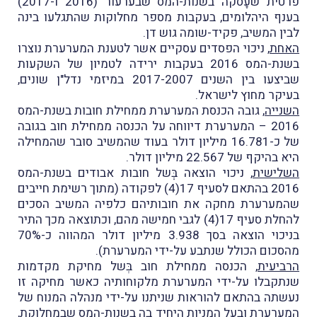
פרטית שעָסקה בשנות-המס שבערעור (2016 ו-2017)
בענף היהלומים, בעקבות מספר מחלוקות שהתגלעו בינה
לבין המשיב, פקיד-שומה גוש דן.
האחת
, ניכוי הפסדים עסקיים אשר לטענת המערערת נוצרו
בשנת-המס 2016 בעקבות ירידה לטמיון של השקעות
שביצעו בין השנים 2017-2007 במיזמי נדל"ן שונים,
בעיקר מחוץ לישראל.
השנייה
, גובה הכנסת המערערת ממחילת חובות בשנת-המס
2016 – המערערת דיווחה על הכנסה ממחילת חוב בגובה
של כ-16.781 מיליון דולר בעוד שהמשיב סובר שהמחילה
היא בהיקף של 22.567 מיליון דולר.
השלישית
, ניכוי הוצאה בְְּשל חובות אבודים בשנת-המס
2016 בהתאם לסעיף 17(4) לפקודה (מתוך רשימת חייבים
שהמערערת מחקה את חובותיהם כלפיה המשיב הסכים
להחלת סעיף 17(4) לגבי חמישה מהם, וכתוצאה מכך התיר
בניכוי הוצאה בסך 3.938 מיליון דולר המהווה כ-70%
מהסכום הכולל שנתבע על-ידי המערערת).
הרביעית
, הכנסה ממחילת חוב בְּשל מחיקת מקדמות
שנתקבלו על-ידי המערערת מלקוחותיה כאשר מחיקה זו
נעשתה בהתאם להוראות שניתנו על-ידי מנהלה המנוח של
המערערת ובעל המניות היחיד בה בשנות-המס שבמחלוקת,