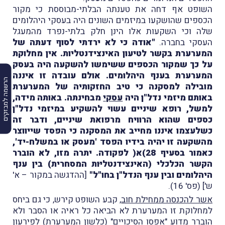
השופט אף דחה את טענתה הבלתי-מבוססת כי מקור
הכספים שהושקעו במיזמים השונים היה בעסקי היהלומים
שלה וכי השקעות אלו הינן חלק בלתי-נפרד מהמעגל
העסקי בחברה.
"אודה כי לא ירדתי לסוף דעתה של
המערערת בקשר לטיעון האינצידנטליות. אין מחלוקת
על כך שמקור הכספים ששימשו להשקעה היה בעסק
המערערת בענף היהלומים. אולם עובדה זו איננה
הרשמה למבזקים
מובילה למסקנה כי טיב החזקותיה של המערערת
באותם מיזמי נדל"ן היה
עסקי
מבחינתה. באותה מידה,
למשל, רופא שיניים עשוי להשקיע במיזמי נדל"ן
כספים שהוא הרוויח מרפואת שיניים, ודבר זה
כשלעצמו איננו מחייב את המסקנה כי הפסד שייווצר
מהשקעה זו יהיה בידיו הפסד 'מעסק או במשלח-יד',
כאמור בסעיף 28)א( לפקודה. יתרה מזו, לא הוברר
הקשר הכלכלי (האינצידנטליּות המסחרית) בין ענף
היהלומים ובין ענף הנדל"ן בחו"ל"
[ההדגשה במקור – א'
ש'] (פס' 16).
אשר להכנסה ממחילת חוב
, קבע השופט קירש, כי גם ביחס
למחלוקת זו המערערת לא הביאה כל ראיה או הסבר ולא
הוברר מדוע "אפסו הסיכויים" (כלשון המערערת) לפירעון