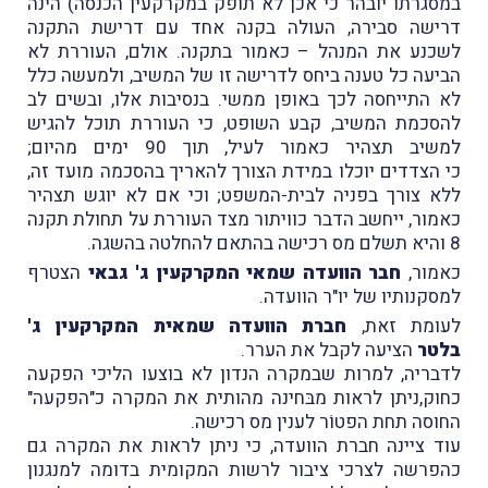
במסגרתו יובהר כי אכן לא תופק במקרקעין הכנסה) הינה
ד
רישה סבירה, העולה בקנה אחד עם דרישת התקנה
לשכנע את המנהל – כאמור בתקנה. אולם, העוררת לא
הביעה כל טענה ביחס לדרישה זו של המשיב, ולמעשה כלל
לא התייחסה לכך באופן ממשי. בנסיבות אלו, ובשים לב
להסכמת המשיב, קבע השופט, כי העוררת תוכל להגיש
למשיב תצהיר כאמור לעיל, תוך 90 ימים מהיום;
כי הצדדים יוכלו במידת הצורך להאריך בהסכמה מועד זה,
ללא צורך בפניה לבית-המשפט; וכי
אם לא יוגש תצהיר
כאמור, ייחשב הדבר כוויתור מצד העוררת על תחולת תקנה
8 והיא תשלם מס רכישה בהתאם להחלטה בהשגה.
כאמור,
חבר הוועדה שמאי המקרקעין ג' גבאי
הצטרף
למסקנותיו של יו"ר הוועדה.
לעומת זאת,
חברת הוועדה שמאית המקרקעין ג'
בלטר
הציעה לקבל את הערר.
לדבריה, למרות שבמקרה הנדון לא בוצעו הליכי הפקעה
כחוק,ניתן לראות מבּחינה מהותית את המקרה כ"הפקעה"
החוסה תחת הפטוֹר לענין מס רכישה.
עוד ציינה חברת הוועדה, כי
ניתן לראות את המקרה גם
כהפרשה לצרכי ציבור לרשות המקומית בדומה למנגנון