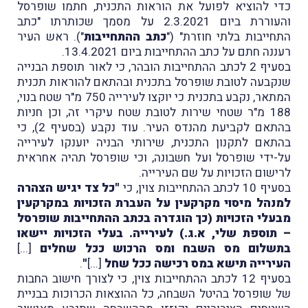
כדי להוציא לפועל את הוראות התכנית, חתמו שופרסל
והעוררת ביום 2.3.2021 על מסמך שכותרתו "כתב
התחייבות בלתי חוזרת" ("
כתב ההתחייבות
"). ראש העיר
רעננה חתם על כתב ההתחייבות ביום 13.4.2021.
בסעיף 2 לכתב ההתחייבות הובהר, כי לאור תוספת הבנייה
שנקבעה לטובת שופרסל בתכנית ובהתאם להוראות תכנית
המתאר, נקבע בתכנית כי יוקצו לעירייה 750 מ"ר שטח בנוי,
188 מ"ר שטחי שירות לטובת שטח עיקרי זה, וכן חניות
בהתאם לקביעת מהנדס העיר. עוד נקבע (בסעיף 2), כי
בהתאם לתקנון התכנית, שירותי הבניה יוענקו לעירייה
על-ידי שופרסל ועל חשבונה, וכי שופרסל תהיה אחראית
לרישום הזכויות על שם העירייה.
בסעיף 10 לכתב ההתחייבות צוין, כי
"כל צד יגיש הצהרה
למנהל מיסוי מקרקעין על העברת הזכויות במקרקעין
מבעלי הזכויות (כך הוגדרה בכתב ההתחייבות שופרסל
– תוספת שלי, א.ג.) לעירייה. בעלי הזכויות יישאו
בתשלום מס השבח ומס הרכוש ככל שחלים
[...]
העירייה תישא במס רכישה ככל שחל
[...]
"
.
בסעיף 12 לכתב ההתחייבות צוין, כי לצורך חישוב החבות
של שופרסל בהיטל השבחה, כל ההוצאות הכרוכות בבניית