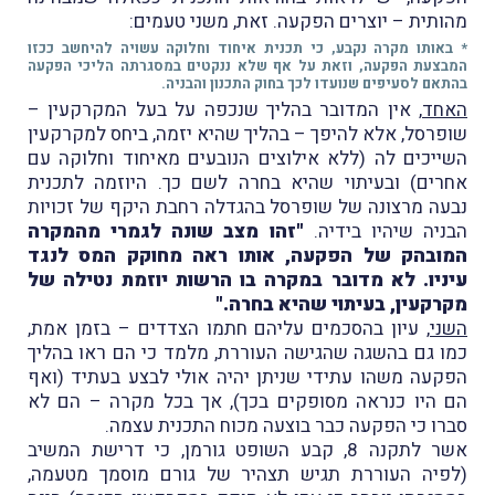
מהותית – יוצרים הפקעה.
​זאת, משני טעמים:
* באותו מקרה נקבע, כי תכנית איחוד וחלוקה עשויה להיחשב ככזו
המבצעת הפקעה, וזאת על אף שלא ננקטים במסגרתה הליכי הפקעה
בהתאם לסעיפים שנועדו לכך בחוק התכנון והבניה.
האחד
, אין המדובר בהליך שנכפה על בעל המקרקעין –
שופרסל, אלא להיפך – בהליך שהיא יזמה, ביחס למקרקעין
השייכים לה (ללא אילוצים הנובעים מאיחוד וחלוקה עם
אחרים) ובעיתוי שהיא בחרה לשם כך. היוזמה לתכנית
נבעה מרצונה של שופרסל בהגדלה רחבת היקף של זכויות
הבניה שיהיו בידיה.
"
זהו מצב שונה לגמרי מהמקרה
המובהק של הפקעה, אותו ראה מחוקק המס לנגד
עיניו. לא מדובר במקרה בו הרשות יוזמת נטילה של
מקרקעין, בעיתוי שהיא בחרה."
השני
, עיון בהסכמים עליהם חתמו הצדדים – בזמן אמת,
כמו גם בהשגה שהגישה העוררת, מלמד כי הם ראו בהליך
הפקעה משהו עתידי שניתן יהיה אולי לבצע בעתיד (ואף
הם היו כנראה מסופקים בכך), אך בכל מקרה – הם לא
סברו כי הפקעה כבר בוצעה מכוח התכנית עצמה.
אשר לתקנה 8, קבע השופט גורמן, כי דרישת המשיב
(לפיה העוררת תגיש תצהיר של גורם מוסמך מטעמה,