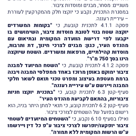
משניים: מסחר, מבנים ומוסדות ציבור.
במסגרת התכנית, נקבע כי יוקצו חלק מהמקרקעין לעוררת
– עיריית רעננה.
פסקה 4.1.1 לתכנית קובעת, כי
"בקומות המשרדים
יוקצה שטח בנוי לטובת מוסדות ציבור, השימושים בו
יקבעו לפי דרישת הוועדה המקומית ובתיאום עם
מהנדס העיר, כגון: מבנים לצרכי חינוך, דת ותרבות,
מוסדות קהילתיים, מרפאות ומשרדים. השטח שיוקצה
הינו בסך 750 מ"ר"
.
פסקה 4.1.2 לתכנית קובעת, כי
"השטח המיועד למבנה
ציבור ימוקם באופן מרוכז באחד ממפלסי המבנה ויבנה
ברמת מעטפת בעיצוב ומפרט טכני תואם לשאר חלקי
המבנה ויירשם ע"ש עיריית רעננה"
.
סעיף-קטן 6.3 לתכנית קובע, כי
"
בתכנית יוקצו חניות
ציבוריות, בהתאם לקביעת מהנדס העיר"
.
סעיף-קטן 6.2 לתכנית קובע, כי תנאי למתן היתר בניה, הוא
רישום בפועל של השטחים לצורכי ציבור.
ואילו בסעיף 6.10 נקבע, כי
"השטחים המיועדים לשטחי
ציבור יופקעו/יופרשו לצרכי ציבור ע"פ כל דין ויירשמו
ע"ש הרשות המקומית ללא תמורה"
.