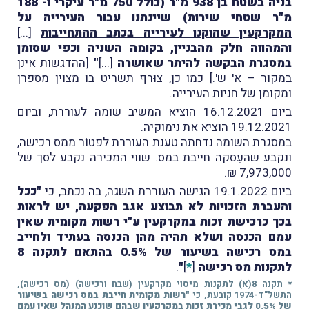
בניה בשטח בן 938 מ"ר (כולל 750 מ"ר עיקרי ו- 188
מ"ר שטחי שירות) שיינתנו עבור העירייה על
המקרקעין שהוקנו לעירייה בכתב ההתחייבות
[...]
והמהווה חלק מהבניין, בקומה השניה וכפי שסומן
במסגרת הבקשה להיתר שאושרה
[...]
"
[ההדגשות אינן
במקור – א' ש'.] כמו כן, צוּרף תשריט בו מצוין מספרן
ומקומן של חניות העירייה.
ביום 16.12.2021 הוציא המשיב שומה לעוררת, וביום
19.12.2021 הוציא את נימוקיה.
במסגרת השומה נדחתה טענת העוררת לפטוֹר ממס רכישה,
ונקבע שהעִסקה חייבת במס. שווי המכירה נקבע לסך של
7,973,000 ₪.
ביום 19.1.2022 הגישה העוררת השגה, בה נכתב, כי
"ככל
והעברת הזכויות לא תבוצע אגב הפקעה, יש לראות
בכך כרכישת זכות במקרקעין ע"י רשות מקומית שאין
עמם הכנסה ושלא תהיה מהן הכנסה בעתיד ולחייב
במס רכישה בשיעור של 0.5% בהתאם לתקנה 8
לתקנות מס רכישה
[
*
]
"
.
* תקנה 8(א) לתקנות מיסוי מקרקעין (שבח ורכישה) (מס רכישה),
התשל"ד-1974 קובעת, כי
"רשות מקומית חייבת במס רכישה בשיעור
של 0.5% לגבי מכירת זכות במקרקעין שבהם שוכנע המנהל שאין עמם