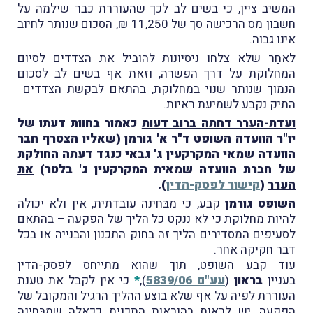
המשיב ציין, כי בשים לב לכך שהעוררת כבר שילמה על
חשבון מס הרכישה סך של 11,250 ₪, הסכום שנותר לחיוב
אינו גבוה.
לאחַר שלא צלחו ניסיונות להוביל את הצדדים לסיום
המחלוקת על דרך הפשרה, וזאת אף בשים לב לסכום
הנמוך שנותר שנוי במחלוקת, בהתאם לבקשת הצדדים
התיק נקבע לשמיעת ראיות.
ועדת-הערר דחתה ברוב דעות
כאמור בחוות דעתו של
יו"ר הוועדה השופט ד"ר א' גורמן (שאליו הצטרף חבר
הוועדה שמאי המקרקעין ג' גבאי כנגד דעתה החולקת
של חברת הוועדה שמאית המקרקעין ג' בלטר)
את
הערר
(
קישור לפסק-הדין
).
השופט גורמן
קבע, כי
מבּחינה עובדתית, אין ולא יכולה
להיות מחלוקת כי לא ננקט כל הליך של הפקעה – בהתאם
לסעיפים המסדירים הליך זה בחוק התכנון והבנייה או בכל
דבר חקיקה אחר.
עוד קבע השופט, תוך שהוא מתייחס לפסק-הדין
בעניין
בראון
(
עע"ם 5839/06
),
*
כי אין לקבל את טענת
העוררת לפיה
על אף שלא בוצע ההליך הרגיל והמקובל של
הפקעה, יש לראות בהוראות התכנית ככאלה שמבּחינה