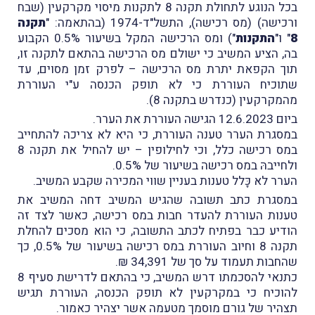
בכל הנוגע לתחולת תקנה 8 לתקנות מיסוי מקרקעין (שבח
ורכישה) (מס רכישה), התשל"ד-1974 (בהתאמה: "
תקנה
8
" ו"
התקנות
") ומס הרכישה המקל בשיעור 0.5% הקבוע
בה, הציע המשיב כי ישולם מס הרכישה בהתאם לתקנה זו,
תוך הקפאת יתרת מס הרכישה – לפרק זמן מסוים, עד
שתוכיח העוררת כי לא תופק הכנסה ע"י העוררת
מהמקרקעין (כנדרש בתקנה 8).
ביום 12.6.2023 הגישה העוררת את הערר.
במסגרת הערר טענה העוררת, כי היא לא צריכה להתחייב
במס רכישה כלל, וכי לחילופין – יש להחיל את תקנה 8
ולחייבהּ במס רכישה בשיעור של 0.5%.
הערר לא כָּלל טענות בעניין שווי המכירה שקבע המשיב.
במסגרת כתב תשובה שהגיש המשיב דחה המשיב את
טענות העוררת להעדר חבות במס רכישה, כאשר לצד זה
הודיע כבר בפתיח לכתב התשובה, כי הוא מסכים להחלת
תקנה 8 וחיוב העוררת במס רכישה בשיעור של 0.5%, כך
שהחבות תעמוד על סך של 34,391 ₪.
כתנאי להסכמתו דרש המשיב, כי בהתאם לדרישת סעיף 8
להוכיח כי במקרקעין לא תופק הכנסה, העוררת תגיש
תצהיר של גורם מוסמך מטעמה אשר יצהיר כאמור.