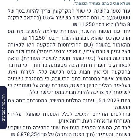
ושלא תהיה בהם בעתיד הכנסה"
.
עוד נטען בהשגה, כי שווי המקרקעין צריך להיות בסך של
2,250,000 ₪, ומס הרכישה בשיעור 0.5% (בהתאם לתקנה
8 הנ"ל) הוא בסך 11,250 ₪.
יחד עם הגשת ההשגה, העוררת שילמה למשיב את מס
הרכישה כפי שהוא נובע מההשגה – בסך 11,250 ₪.
מהאמור בהשגה (שם ההתייחסות להפקעה היא לכאורה
כאל עניין שטרם אירע, ושאולי יבוצע בעתיד) ומתשלום מס
הרכישה בפועל (כפי שהוא חושב לשיטת העוררת), נראה
לכאורה, כי העוררת חזרה בה מטענתה בדיווח – כי מדובר
בהפקעה וכי אין חבות במס רכישה כלל. למרות זאת,
המשיב אישר במסגרת כתב התשובה, כי במסגרת טיעוניה
בעל-פה בהליך הדיון בהשגה, העוררת שָבה על טענותיה כי
לשיטתה לא צריכה להיות חבות במס רכישה כלל.
הרשמה למבזקים
ביום 15.1.2023 ניתנה החלטת המשיב, במסגרתה דחה את
ההשגה.
בהחלטתו התייחס המשיב לכלל הטענות שהועלו על-ידי
העוררת עד אותה העת, ודחה אותן.
לצד זה, המשיב הפחית מעט את שווי המכירה מזה שקבע
בשומה, והעמידו (תוך הצגת הנמקה) על סך 6,878,354 ₪.