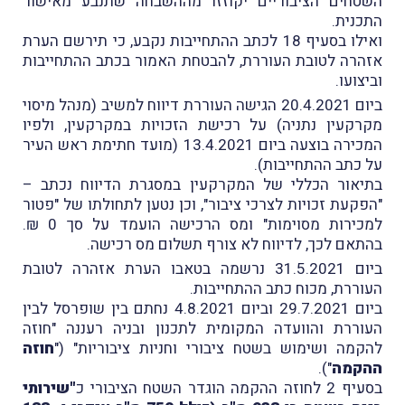
השטחים הציבוריים יקוזזו מההשבחה שתנבע מאישור
התכנית.
ואילו בסעיף 18 לכתב ההתחייבות נקבע, כי תירשם הערת
אזהרה לטובת העוררת, להבטחת האמור בכתב ההתחייבות
וביצועו.
ביום 20.4.2021 הגישה העוררת דיווח למשיב (מנהל מיסוי
מקרקעין נתניה) על רכישת הזכויות במקרקעין, ולפיו
המכירה בוצעה ביום 13.4.2021 (מועד חתימת ראש העיר
על כתב ההתחייבות).
בתיאור הכללי של המקרקעין במסגרת הדיווח נכתב –
"הפקעת זכויות לצרכי ציבור", וכן נטען לתחולתו של "פטור
למכירות מסוימות" ומס הרכישה הועמד על סך 0 ₪.
בהתאם לכך, לדיווח לא צורף תשלום מס רכישה.
ביום 31.5.2021 נרשמה בטאבו הערת אזהרה לטובת
העוררת, מכוח כתב ההתחייבות.
ביום 29.7.2021 וביום 4.8.2021 נחתם בין שופרסל לבין
העוררת והוועדה המקומית לתכנון ובניה רעננה "חוזה
להקמה ושימוש בשטח ציבורי וחניות ציבוריות" ("
חוזה
ההקמה
").
בסעיף 2 לחוזה ההקמה הוגדר השטח הציבורי כ
"שירותי