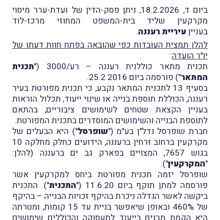
ביום ד, 18.2.2026, ניתן פסק-הדין של ועדת-ערר מיסוי
מקרקעין שליד בית-המשפט המחוזי מרכז-לוד
בעניין
עיריית רעננה
.
להלן תמצית העוּבדות כפי שהובאה בפתח חוות דעתו של
יו"ר הועדה
:
תכנית מתאר כוללנית רעננה – רע/3000 ("
תכנית
המתאר
") פורסמה ביום 25.2.2016.
בסעיף 13 לתכנית המתאר נקבע, כי תכנית מפורטת בעיר
רעננה, הכוללת תוספת בנייה או שינוי ייעוד, תכלול הוראות
בעניין הקצאת שטחים לשימושים ציבוריים, בהתאם
לתוספת הבנייה והשימושים המוסדרים בתכנית המפורטת.
חברת שופרסל נדל"ן בע"מ ("
שופרסל
") היא הבעלים של
מקרקעין ברחוב זרחין ברעננה, הידועים כחלק מחלקה 10
בגוש 7657, המצויים בפארק גב ים ברעננה (להלן:
"
המקרקעין
").
שופרסל יזמה תכנית מפורטת ביחס למקרקעין אשר
פורסמה למתן תוקף ביום 11.6.20 ("
התכנית
"). התכנית
ביקשה לאשר הגדלה ניכרת בהיקף זכויות הבנייה – בהיקף
של 460% ובאופן שיאפשר בניית עד 15 קומות, ומטרתה
היא הקמת מבנים בייעוד לתעסוקה והכוללים שימושים