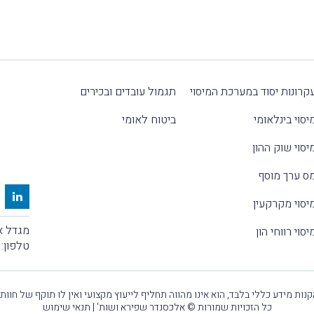
קרונות יסוד במערכת המיסוי
תגמול עובדים ובכירים
יסוי בינלאומי
ביטוח לאומי
יסוי שוק ההון
ס ערך מוסף
יסוי מקרקעין
מגדל אלקטרה
יסוי רווחי הון
טלפון:
נות מידע כללי בלבד, הוא אינו מהווה תחליף לייעוץ מקצועי ואין לו תוקף של חוות
כל הזכויות שמורות © אלכסנדר שפירא ושות' |
תנאי שימוש