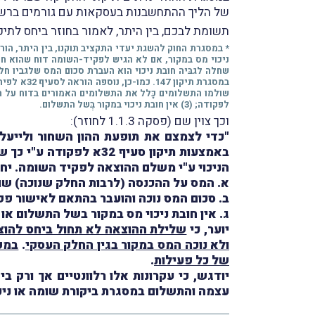
של הליך ההתחשבנות בעסקאות עם גורמים ברש"
תשומת לבכם, בין היתר, לאמור בחוזר ביחס לתיקון סעיף 32א לפקוד
לפקודה; (3) אין חובת ניכוי במקור בְּשל התשלום.
וכך צוין שם (פסקה 1.1.3 לחוזר):
"כדי לצמצם את תופעת ההון השחור ולייעל
באמצעות תיקון סעיף 32
הניכוי ע"י משלם ההוצאה לפקיד השומה. יח
א. המס על ההכנסה (לרבות החלק שנוכה) שול
ב. סכום המס נוכה והועבר בהתאם לאישור פקיד שומה לפי 
ג. אין חובת ניכוי מס במקור בשל התשלום או 
יוער, כי
שלילת ההוצאה לא תחול ביחס להו
ולא נוכה המס במקור בגין החלק העסקי
.
במק
של כל פעילות
.
עצמה והתשלום במסגרת ביקורת שומה או ניכו