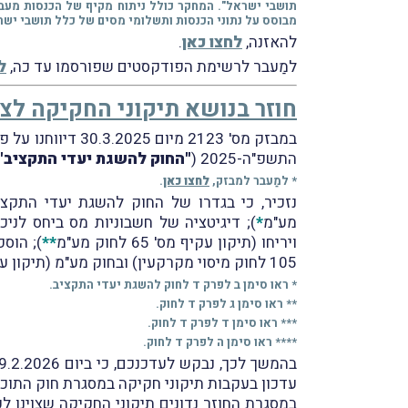
תושבי ישראל". המחקר כולל ניתוח מקיף של הכנסות מעב
מבוסס על נתוני הכנסות ותשלומי מסים של כלל תושבי ישר
להאזנה,
לחצו כאן
.
למַעבר לרשימת הפודקסטים שפורסמו עד כה,
ל
חוזר בנושא תיקוני החקיקה לצ
התשפ"ה-2025 (
"החוק להשגת יעדי התקציב"
* למַעבר למבזק,
לחצו כאן
.
מע"מ
*
); דיגיטציה של חשבוניות מס ביחס לני
ויריחו (תיקון עקיף מס' 65 לחוק מע"מ
**
105 לחוק מיסוי מקרקעין) ובחוק מע"מ (תיקון עקיף מס' 66 לחוק מע"מ) ביחס להוצאות שלא מותרות בניכוי;
* ראו סימן ב לפרק ד לחוק להשגת יעדי התקציב.
** ראו סימן ג לפרק ד לחוק.
*** ראו סימן ד לפרק ד לחוק.
**** ראו סימן ה לפרק ד לחוק.
עדכון בעקבות תיקוני חקיקה במסגרת חוק התוכנית ה
במסגרת החוזר נדונים תיקוני החקיקה שצוינו לע