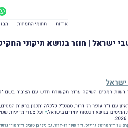
אודות
תחומי התמחות
מבזק
י ישראל | חוזר בנושא תיקוני החקי
ישראל
19 מיום 4.10.2022 דיווחנו, כי רשות המסים השיקה ערוץ תקשורת חדש עם הצי
ון עם ד"ר עופר רז-דרור, סמנכ"ל כלכלה ותכנון ברשות המסים, 
מיסים, בנושא הכנסות יחידים בישראל,
*
ועל צעדי מדיניות שנו
10.12.2 דיווחנו על פרסום מחקרם של ד"ר אריאל גרייזס, ד"ר עופר רז-דרור, גב' נילי בן טובים 