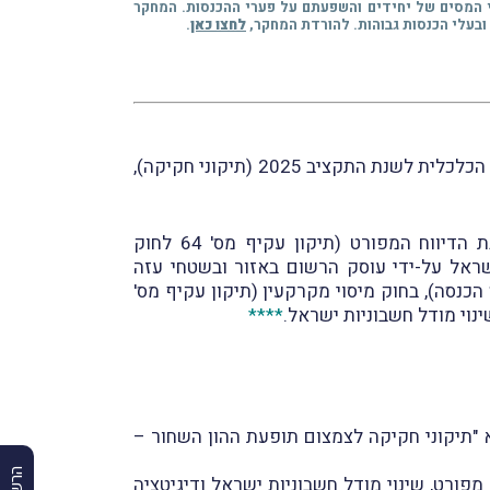
י המסים של יחידים והשפעתם על פערי ההכנסות. המחקר
ובעלי הכנסות גבוהות. להורדת המחקר,
לחצו כאן
.
במבזק מס' 2123 מיום 30.3.2025 דיווחנו על פרסומו ברשומות של החוק להשגת יעדי התקציב וליישום המדיניות הכלכלית לשנת התקציב 2025 (תיקוני חקיקה),
נזכיר, כי בגדרו של החוק להשגת יעדי התקציב נכללים מספר תיקוני חקיקה ובכללם, בין היתר, הרחבת חובת הדיווח המפורט (תיקון עקיף מס' 64 לחוק
שראל על-ידי עוסק הרשום באזור ובשטחי עזה
 מס הכנסה (תיקון עקיף מס' 280 לפקודת מס הכנסה), בחוק מיסוי מקרקעין (תיקון עקיף מס'
נוי מודל חשבוניות ישראל.
****
לעדכנכם, כי ביום 9.2.2026 פרסמה רשות המיסים את חוזר מס הכנסה מספר 3/2026 בנושא "תיקוני חקיקה לצמצום תופעת ההון השחור –
מפורט, שינוי מודל חשבוניות ישראל ודיגיטציה