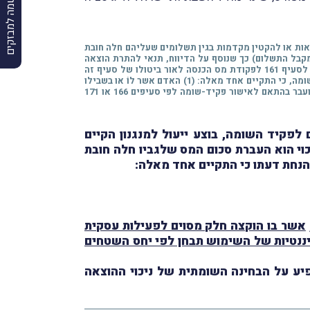
הרשמה למבזקים
בע סייג האוסר על נישום לנַכּוֹת הוצאות או להקטין מקדמות בגין תשלומים שעליהם חלה חובת
יפים 161, 166 ו־171 לפקודה, לפי העניין, ובו צוינו פרטי מקבל התשלום) כך שנוסף על הדיווח, תנאי להתרת הוצאה
שחלה לגבּיה חובת ניכוי הוא העברת סכום המס שלגביו חלה חובת הניכוי על-ידי משלם ההוצאה לפקיד-השומה. במקביל, בוטלה ההפנייה לסעיף 161 לפקודת מס הכנסה לאור ביטולו של סעיף זה
במסגרת תיקון 147. כמו-כן, נוספה הוראה לסעיף 32א לפיה הסייג הקבוע באותו סעיף לא יחול אם הנישום הוכיח, להנחת דעתו של פקיד-השומה, כי התקיים אחד מאלה: (1) האדם אשר לוֹ או בשבילו
שולמו התשלומים כָּלל את התשלומים האמורים בדוח על הכנסתו לפי סעיף 131 ושילם את סכום המס החָל בשלהם; (2) סכום המס נוכה והועבר בהתאם לאישור פקיד-שומה לפי סעיפים 166 או 171
פקיד השומה, בוצע ייעול למנגנון הקיים
חובת ניכוי הוא העברת סכום המס שלגביו חלה חובת
הנחת דעתו כי התקיים אחד מאלה:
אשר בו הוקצה חלק מסוים לפעילות עסקית
נטיות של השימוש תבחן לפי יחס השטחים
ות סעיף 32א לפקודה, ואין בכך בכדי להשפיע על הבחינה השומתית של ניכוי ההוצאה