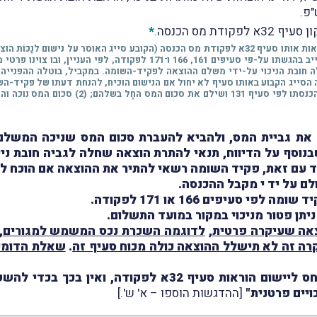
פ.
ת מס הכנסה.
*
* במסגרת החוק להשגת יעדי התקציב תוקנו, בין היתר, הוראות אותו סעיף 32א לפקודת מס הכנסה (הקו
ניכוי מס במקור, אם לא הגיש לפקיד-השומה דוח שהוא חייב בהגשתו על-פי סע
 את גביית המס, ולהביא להעברת סכום המס שניכה המשלם ל
א לפקודה ע"י כך שבנוסף על הדיווח, תנאי להתרת הוצאה שחלה לגביה 
ד עם זאת, פקיד השומה רשאי להתיר את ההוצאה אם הוכח ל
ם על יד י מקבל ההכנסה.
סעיפים 166 או 171 לפקודה.
ניתן פטור מניכוי במקור במועד התשלום.
צאה שעיקרה פרטית
,
לדוגמה השכרת נכס המשמש למגורים
,
רה זה לא תישלל ההוצאה כולה מכוח סעיף זה
.
שאלת הדומינ
יודגש, כי עקרונות אלו רלוונטיים אך ורק ביחס ליישום הורא
יים פרטנית"
[ההדגשות הוספו – א' ש'.]