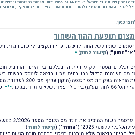
ודה ומהון של תושבי ישראל
בשנים 2022-2014
ובוחן מגמות בהכנסות ובתשלומ
אל לשנים האמורות ממוזגים למערך נתונים אחיד לפי דיווחי מעסיקים, עצמאים 
חצו כאן
.
מצום תופעת ההון השחור
או
"החוק"
) (
קישור לחוק
).
*
כוי מס תשומות הכלול בחשבונית מס שהוּצאה לעוסק הרשום בי
); הוספת הוראות בפקודת
***
ושי
בהמשך לכך, נבקש 
כלכלית לשנת 2025" (
"החוזר"
) (
קישור לחוזר
).
יל, דהיינו הוצאות שלא מותרות בניכוי, הרחבת חובת הגשת דיווח 