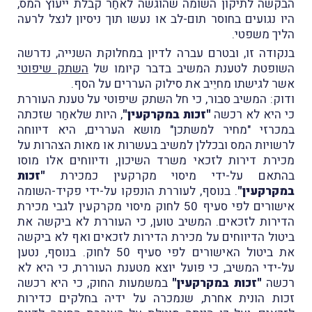
הבקשה לתיקון השומה שהוגשה לאחַר קבלת ייעוץ המס,
היו נגועים בחוסר תום-לב או נעשו תוך ניסיון לנצל לרעה
הליך משפטי.
בנקודה זו, ובטרם עברה לדיון במחלוקת השנייה, נדרשה
השופטת לטענת המשיב בדבר קיומו של
השתק שיפוטי
אשר לגישתו מחיֵיב את סילוק העררים על הסף.
ודוק: המשיב סבור, כי חל השתק שיפוטי על טענת העוררת
כי היא לא רכשה
"זכות במקרקעין"
, היות שלאחַר שזכתה
במכרזי "מחיר למשתכן" מושא העררים, היא דיווחה
לרשויות המס ובכללן למשיב בעשרות או מאות הצהרות על
מכירת דירות לזכאי משרד השיכון, ודיווחים אלו מוסו
בהתאם על-ידי מיסוי מקרקעין כמכירת
"זכות
במקרקעין"
. בנוסף, לעוררת הונפקו על-ידי פקיד-השומה
אישורים לפי סעיף 50 לחוק מיסוי מקרקעין לגבי מכירת
הדירות לזכאים. המשיב טוען, כי העוררת לא ביקשה את
ביטול הדיווחים על מכירת הדירות לזכאים ואף לא ביקשה
את ביטול האישורים לפי סעיף 50 לחוק. בנוסף, נטען
על-ידי המשיב, כי פועל יוצא מטענת העוררת, כי היא לא
רכשה
"זכות במקרקעין"
במשמעות החוק, כי היא רכשה
זכות הונית אחרת, שנמכרה על ידיה בחלקים כדירות