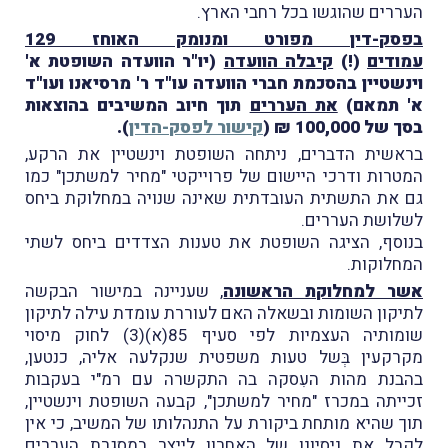
העררים שהוגשו בכל רחבי הארץ.
בפסק-דין מפורט ומנומק האוחז 129
עמודים
(!)
קיבלה הוועדה
(יו"ר הוועדה השופטת א'
וינשטיין בהסכמת חברי הוועדה עו"ד ר' מרסיאנו ועו"ד
א' תמאם)
את העררים
תוך חיוב המשיבים בהוצאות
בסך של 100,000 ₪ (
קישור לפסק-הדין
).
בראשית הדברים, ניתחה השופטת וינשטיין את הרקע,
המטרות ודרכי היישום של פרוייקטי "מחיר למשתכן" כמו
גם את התשתית העובדתית שאינה שנויה במחלוקת ביחס
לשלושת העררים.
בנוסף, הציגה השופטת את טענות הצדדים ביחס לשתי
המחלוקות.
אשר למחלוקת הראשונה
, שעניינה במישור הבקשה
לתיקון השומות ובשאלה האם לעוררת עומדת עילה לתיקון
שומותיה העצמיות לפי סעיף 85(א)(3) לחוק מיסוי
מקרקעין בְּשל טעות משפטית שנקלעה אליה, כנטען,
בהבנת מהות העִסקה בה התקשרה עם רמ"י בעקבות
זכייתה במכרז "מחיר למשתכן", קבעה השופטת וינשטיין,
תוך שהיא מותחת ביקורת על התנהלותו של המשיב, כי אין
לקבל את ניסיונו של האחרון ליַיצר במסגרת העררים