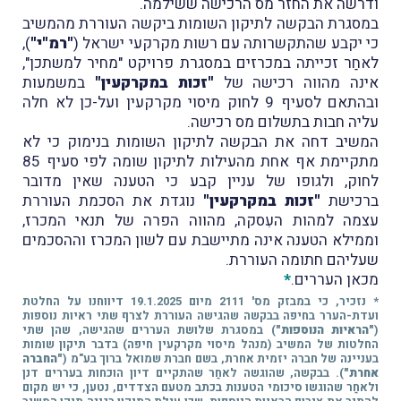
ודרשה את החזר מס הרכישה ששילמה.
במסגרת הבקשה לתיקון השומות ביקשה העוררת מהמשיב
כי יקבע שהתקשרותה עם רשות מקרקעי ישראל (
"רמ"י"
),
לאחַר זכייתה במכרזים במסגרת פרויקט "מחיר למשתכן",
אינה מהווה רכישה של
"זכות במקרקעין"
במשמעות
ובהתאם לסעיף 9 לחוק מיסוי מקרקעין ועל-כן לא חלה
עליה חבות בתשלום מס רכישה.
המשיב דחה את הבקשה לתיקון השומות בנימוק כי לא
מתקיימת אף אחת מהעילות לתיקון שומה לפי סעיף 85
לחוק, ולגופו של עניין קבע כי הטענה שאין מדובר
ברכישת
"זכות במקרקעין"
נוגדת את הסכמת העוררת
עצמה למהות העִסקה, מהווה הפרה של תנאי המכרז,
וממילא הטענה אינה מתיישבת עם לשון המכרז וההסכמים
שעליהם חתומה העוררת.
מכאן העררים.
*
* נזכיר, כי במבזק מס' 2111 מיום 19.1.2025 דיווחנו על החלטת
ועדת-הערר בחיפה בבקשה שהגישה העוררת לצרף שתי ראיות נוספות
(
"הראיות הנוספות"
) במסגרת שלושת העררים שהגישה, שהן שתי
החלטות של המשיב (מנהל מיסוי מקרקעין חיפה) בדבר תיקון שומות
בעניינה של חברה יזמית אחרת, בשם חברת שמואל ברוך בע"מ (
"החברה
אחרת"
). בבקשה, שהוגשה לאחַר שהתקיים דיון הוכחות בעררים דנן
ולאחַר שהוגשו סיכומי הטענות בכתב מטעם הצדדים, נטען, כי יש מקום