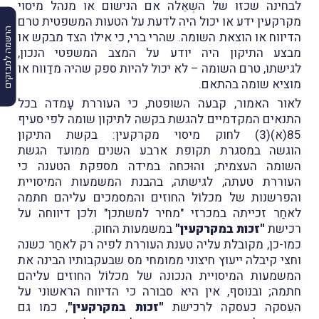
לבחינה שכזו של השְאֵלה אם הנישום או מנהל מיסוי
מקרקעין ידע או יכול היה לדעת על הטעות המשפטית טרם
הרשמה למבזקים
הדיווח או הוצאת השומה. שהרי ברי, כי אילו הצד מבקש או
מבצע התיקון היה יודע על המצב המשפטי הנכון,
לגישתו, טרם השומה – לא יכול להיות ספק שהיה מדַווח או
מוציא שומה בהתאם.
לאור האמור, קבעה השופטת, כי העוררת עָמדה בכל
התנאים המקדמיים להגשת בקשה לתיקון שומה לפי סעיף
85(א)(3) לחוק מיסוי מקרקעין: בקשת התיקון
הוגשה במסגרת תקופת ארבע השנים ממועד הגשת
השומה העצמית; והוּכחה במידה מספקת הטענה כי
העוררת טעתה, לגישתה, בהבנת המשמעות המיסויית
והפרשנות של מכלוֹל החוזים והמסמכים עליהם חתמה
לאחַר זכייתה במכרזי "מחיר למשתכן" ולכן דיווחה על
רכישת
"זכות במקרקעין"
במשמעות החוק.
כמו-כן, מקובלת עליה טענת העוררת לפיה רק לאחַר כשנה
וחצי קיבלה ייעוץ חיצוני ממומחי מס שבעקבותיו הבינה את
המשמעות המיסויית הנכונה של מכלוֹל החוזים עליהם
חתמה; ובנוסף, אין היא סבורה כי הדיווח הראשוני על
העִסקה כעסקה לרכישת
"זכות במקרקעין"
, כמו גם