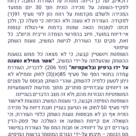
לזכאים, ועל כן הייתה מוטלת על העוררת החובה לדַווח
לפקיד-השומה על מכירה הונית תוך 30 יום ממועד
המכירה ולשלם מקדמות על רווח הון לפי סעיף 91(ד)
לפקודה. העוררת לא טענה ולא הוכיחה כי פעלה כך, ולכן
זכתה לטובות הנאה שונות בדמות אי-הטלת קנסות
אי-דיווח במועד, חיוב בהפרשי הצמדה וריבית וכיוצ"ב. כל
זאת, מקים נגד העוררת, לגישת המשיב, טענת השתק
שיפוטי.
השופטת וינשטיין קבעה, כי לא מצאה כל ממש בטענת
ההשתק שהועלתה על-ידי המשיב,
"אשר ממילא נטענה
על ידו ברפיון ובלאקוניות"
(פס' 206). לדבריה, העוררת
עָמדה בתנאי הסף של סעיף 85(א)(3) לחוק וממילא לא
ניתן לטעון כלפיה להשתק, שהרי השתק מבוסס על מצגים
או דיווחים עובדתיים סותרים, מתוך מודעוּת למשמעויות
המשפטיות הנגזרות מהם, ולא זה מצב הדברים בענייננו.
השופטת הוסיפה וקבעה, כי טענות המשיב הנוגעות לאישור
לפי סעיף 50 לחוק או הטיעון בעניין חובת דיווח על מכירה
הונית אף הן לא מבססות טענת השתק כלפי העוררת; וכי
השְאֵלה אם קיימת השפעה או השלכה של פסק-הדין
בעררים דנן על דיווחיה או חבות המס של העוררת במישור
מס הכנסה – תיבחן על-ידי הגורם המוסמך ברשות המיסים,