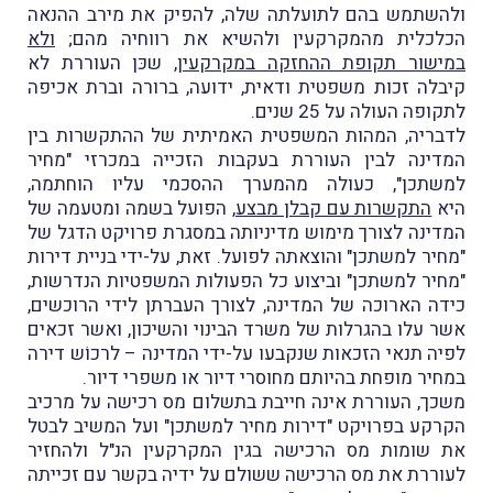
ולהשתמש בהם לתועלתה שלה, להפיק את מירב ההנאה
הכלכלית מהמקרקעין ולהשיא את רווחיה מהם;
ולא
במישור תקופת ההחזקה במקרקעין
, שכּן העוררת לא
קיבלה זכות משפטית ודאית, ידועה, ברורה וברת אכיפה
לתקופה העולה על 25 שנים.
לדבריה, המהות המשפטית האמיתית של ההתקשרות בין
המדינה לבין העוררת בעקבות הזכייה במכרזי "מחיר
למשתכן", כעולה מהמערך ההסכמי עליו הוחתמה,
היא
התקשרות עם קבלן מבצע
, הפועל בשמה ומטעמה של
המדינה לצורך מימוש מדיניותה במסגרת פרויקט הדגל של
"מחיר למשתכן" והוצאתה לפועל. זאת, על-ידי בניית דירות
"מחיר למשתכן" וביצוע כל הפעולות המשפטיות הנדרשות,
כידה הארוכה של המדינה, לצורך העברתן לידי הרוכשים,
אשר עלו בהגרלות של משרד הבינוי והשיכון, ואשר זכאים
לפיה תנאי הזכאות שנקבעו על-ידי המדינה – לרכוֹש דירה
במחיר מופחת בהיותם מחוסרי דיור או משפרי דיור.
משכך, העוררת אינה חייבת בתשלום מס רכישה על מרכיב
הקרקע בפרויקט "דירות מחיר למשתכן" ועל המשיב לבטל
את שומות מס הרכישה בגין המקרקעין הנ"ל ולהחזיר
לעוררת את מס הרכישה ששולם על ידיה בקשר עם זכייתה