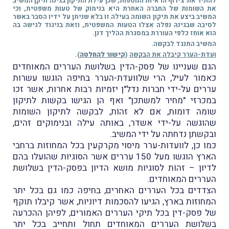
להתיר את צירוף הראיות הנוספות, שכּן עילת התיקון בגינה תיקן המשיב
את השומות של החברה האחרת היא בנימוק של טעות משפטית, וכי
המשיב ביצע את תיקון השומה בעילה זו בלא שניתן על ידיו הסבר באשר
לסיבה שבגינהּ נפלה אצלו הטעות המשפטית, וזאת בניגוד לגישה בה
הוא אוחז כלפי העוררת במסגרת ההליך דנן.
המשיב התנגד לבקשה.
ועדת-הערר
קיבלה את הבקשה
(
קישור להחלטה
).
הגם שעניינו של פסק-הדין בשלושת העררים המאוחדים
כאמור לעיל, הרי שלוועדת-הערר בחיפה הוגשו עשרות
עררים על-ידי חברות נדל"ן יזמיות רבות אחרות, אשר זכו
במכרזי "מחיר למשתכן" ואף הן הגישו בקשות לתיקון
שומה דומות, אם לא זהוֹת, לבקשה לתיקון השומות
שהוגשה על-ידי אשדר, באותה עילה ובנימוקים זהים,
ובקשתן נדחתה על ידי המשיב.
כמו כן, לוועדות-ערר מיסוי מקרקעין בכל המחוזות ברחבי
הארץ הוגשו מעל 150 עררים אשר הסוגיות שהועלו בהם
לדיון – זהוֹת לסוגיות מושא הדיון בפסק-הדין בשלושת
העררים המאוחדים.
הצדדים בכל העררים האחרים, בחיפה כמו גם בכל יתר
המחוזות בארץ, הגיעו להסכמות דיוניות, אשר קיבלו תוקף
של פסק-דין בכל תיקי העררים האמורים, לפיהן ההכרעה
בשלושת העררים המאוחדים תחול ותחייב בכל יתר