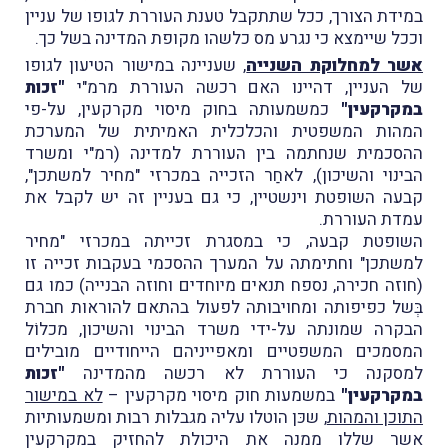
במידת הצורך, ככל שתתקבל טענת העוררת לגופו של עניין
וככל שיימצא כי נגרע מס כלשהו מקופת המדינה בשל כך.
אשר למחלוקת השנייה
, שעניינה במישור הטיעון לגופו
של העניין, דהיינו האם רכשה העוררת מרמ"י
"זכות
במקרקעין"
כמשמעותה בחוק מיסוי מקרקעין, על-פי
המהות המשפטית והכלכלית האמיתית של המערכת
ההסכמית שנחתמה בין העוררת למדינה (רמ"י ומשרד
הבינוי והשיכון), לאחַר הזכייה במכרזי "מחיר למשתכן",
קבעה השופטת וינשטיין, כי גם בעניין זה יש לקבל את
עמדת העוררת.
השופטת קבעה, כי במסגרת זכייתה במכרזי "מחיר
למשתכן" וחתימתה על המערך ההסכמי בעקבות זכייה זו
(חוזה חכירה, נספח תנאים מיוחדים וחוזה הבנייה) כמו גם
בְּשל כפיפותה ומחויבותה לפעול בהתאם להוראות חברת
הבקרה שמונתה על-ידי משרד הבינוי והשיכון, מכלוֹל
המסמכים המשפטיים ומאפייניהם הייחודיים מובילים
למסקנה כי העוררת לא רכשה מהמדינה
"זכות
במקרקעין"
במשמעות חוק מיסוי מקרקעין –
לא במישור
התוכן והמהות
, שכּן הוטלו עליה מגבלות רבות ומשמעותיות
אשר שללו ממנה את היכולת להחזיק במקרקעין