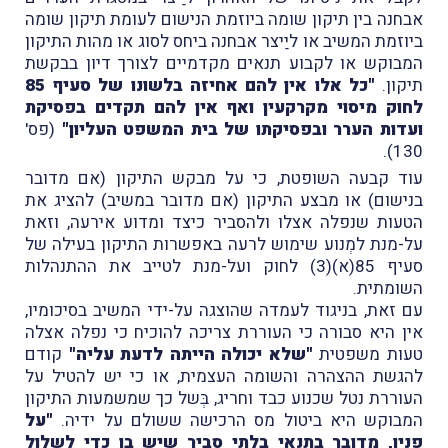
אבחנה בין תיקון שומה ביוזמת הנישום לעומת תיקון שומה
ביוזמת המשיב או ליַיצר אבחנה ביחס לסוג או מהות התיקון
המבוקש או לקבוע תנאים מקדמיים לצורך דיון בבקשת
תיקון.
"כל אלו אין להם אחיזה בלשונו של סעיף 85
לחוק מיסוי מקרקעין ואף אין להם תקדים בפסיקת
ועדות הערר ובפסיקתו של בית המשפט העליון"
(פס'
130).
עוד קבעה השופטת, כי על מבקש התיקון (אם מדובר
בנישום) או מבצע התיקון (אם מדובר במשיב) להציג את
הטעות שנפלה אצלו ולהסביר כיצד ומדוע אירעה, וזאת
על-מנת למְנוע שימוש לרעה באפשרות התיקון בעילה של
סעיף 85(א)(3) לחוק ועל-מנת לטייב את ההתנהלות
השומתית.
עם זאת, בניגוד לעמדה שהוצגה על-ידי המשיב בסיכומיו,
אין היא סבורה כי העוררת צריכה להוכיח כי נפלה אצלה
טעות משפטית
"שלא יכולה הייתה לדעת עליה"
קודם
להגשת ההצהרה והשומה העצמית, או כי יש להטיל על
העוררת נטל שכנוע כבד וחריג, בְּשל כך שמשמעות התיקון
המבוקש היא ביטול מס הרכישה ששולם על ידיה.
"על
פניו, מדובר בתנאי בלתי סביר שיש בו כדי לשלול