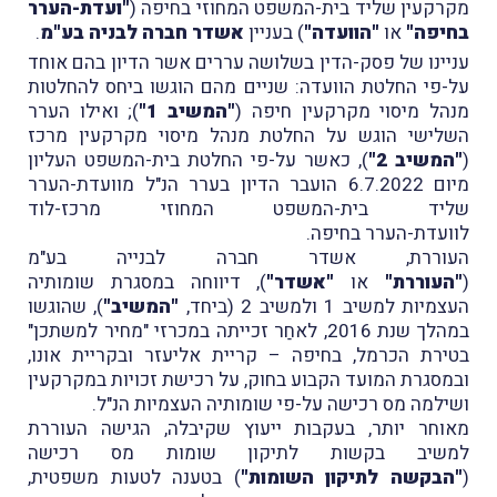
מקרקעין שליד בית-המשפט המחוזי בחיפה (
"ועדת-הערר
בחיפה"
או
"הוועדה"
) בעניין
אשדר חברה לבניה בע"מ
.
עניינו של פסק-הדין בשלושה עררים אשר הדיון בהם אוחד
על-פי החלטת הוועדה: שניים מהם הוגשו ביחס להחלטות
מנהל מיסוי מקרקעין חיפה (
"המשיב 1"
); ואילו הערר
השלישי הוגש על החלטת מנהל מיסוי מקרקעין מרכז
(
"המשיב 2"
), כאשר על-פי החלטת בית-המשפט העליון
מיום 6.7.2022 הועבר הדיון בערר הנ"ל מוועדת-הערר
שליד בית-המשפט המחוזי מרכז-לוד
לוועדת-הערר בחיפה.
העוררת, אשדר חברה לבנייה בע"מ
(
"העוררת"
או
"אשדר"
), דיווחה במסגרת שומותיה
העצמיות למשיב 1 ולמשיב 2 (ביחד,
"המשיב"
), שהוגשו
במהלך שנת 2016, לאחַר זכייתה במכרזי "מחיר למשתכן"
בטירת הכרמל, בחיפה – קריית אליעזר ובקריית אונו,
ובמסגרת המועד הקבוע בחוק, על רכישת זכויות במקרקעין
ושילמה מס רכישה על-פי שומותיה העצמיות הנ"ל.
מאוחר יותר, בעקבות ייעוץ שקיבלה, הגישה העוררת
למשיב בקשות לתיקון שומות מס רכישה
(
"הבקשה לתיקון השומות"
) בטענה לטעות משפטית,