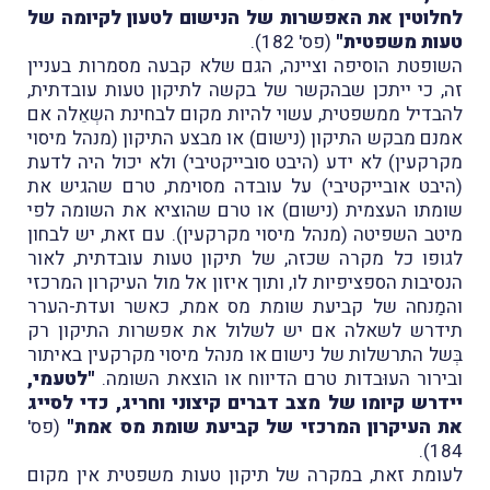
לחלוטין את האפשרות של הנישום לטעון לקיומה של
טעות משפטית"
(פס' 182).
השופטת הוסיפה וציינה, הגם שלא קבעה מסמרות בעניין
זה, כי ייתכן שבהקשר של בקשה לתיקון טעות עובדתית,
להבדיל ממשפטית, עשוי להיות מקום לבחינת השְאֵלה אם
אמנם מבקש התיקון (נישום) או מבצע התיקון (מנהל מיסוי
מקרקעין) לא ידע (היבט סובייקטיבי) ולא יכול היה לדעת
(היבט אובייקטיבי) על עובדה מסוימת, טרם שהגיש את
שומתו העצמית (נישום) או טרם שהוציא את השומה לפי
מיטב השפיטה (מנהל מיסוי מקרקעין). עם זאת, יש לבחון
לגופו כל מקרה שכזה, של תיקון טעות עובדתית, לאור
הנסיבות הספציפיות לו, ותוך איזון אל מול העיקרון המרכזי
והמַנחה של קביעת שומת מס אמת, כאשר ועדת-הערר
תידרש לשאלה אם יש לשלול את אפשרות התיקון רק
בְּשל התרשלות של נישום או מנהל מיסוי מקרקעין באיתור
ובירור העוּבדות טרם הדיווח או הוצאת השומה.
"לטעמי,
יידרש קיומו של מצב דברים קיצוני וחריג, כדי לסייג
את העיקרון המרכזי של קביעת שומת מס אמת"
(פס'
184).
לעומת זאת, במקרה של תיקון טעות משפטית אין מקום